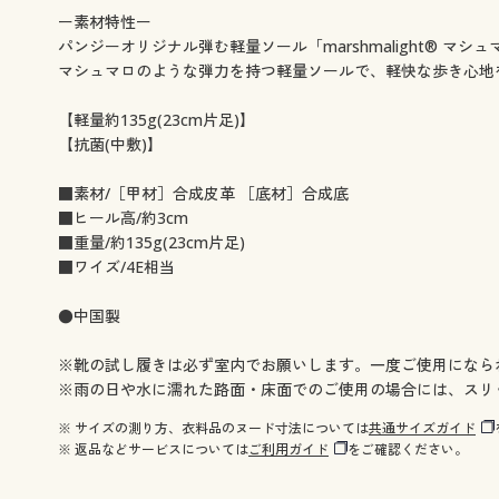
ー素材特性ー
パンジーオリジナル弾む軽量ソール「marshmalight® マシ
マシュマロのような弾力を持つ軽量ソールで、軽快な歩き心地
【軽量約135g(23cm片足)】
【抗菌(中敷)】
■素材/［甲材］合成皮革 ［底材］合成底
■ヒール高/約3cm
■重量/約135g(23cm片足)
■ワイズ/4E相当
●中国製
※靴の試し履きは必ず室内でお願いします。一度ご使用になら
※雨の日や水に濡れた路面・床面でのご使用の場合には、スリ
※ サイズの測り方、衣料品のヌード寸法については
共通サイズガイド
※ 返品などサービスについては
ご利用ガイド
をご確認ください。