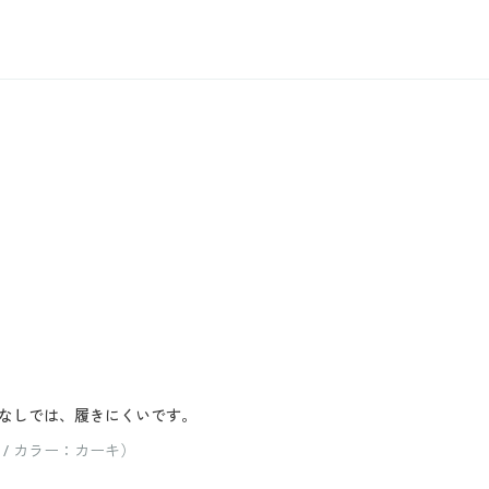
なしでは、履きにくいです。
 / カラー：カーキ）