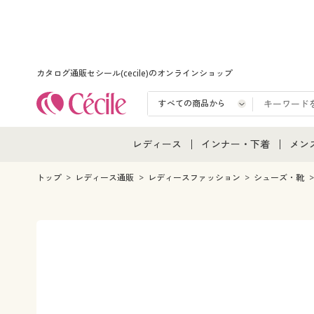
カタログ通販セシール(cecile)のオンラインショップ
レディース
インナー・下着
メン
レディース通販すべて
インナー・下着通販すべ
メン
トップ
レディース通販
レディースファッション
シューズ・靴
レディースファッション
女性下着
メン
女性下着
メンズ下着
メン
ジュニア・ティーンズ下