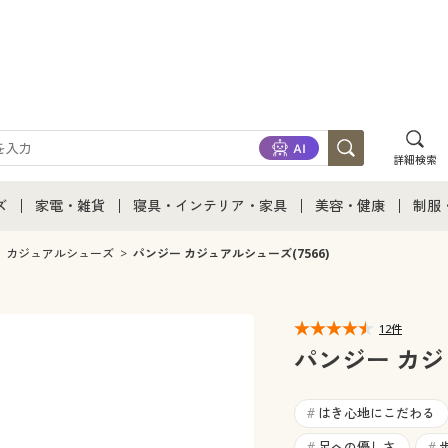
詳細検索
ズ
家電・雑貨
寝具・インテリア・家具
美容・健康
制服
て
ズ通販すべて
家電・雑貨すべて
寝具・インテリア・家具通販すべて
美容・健康通販すべ
制服
カジュアルシューズ
パンジー カジュアルシューズ(7566)
ズファッション
家電
家具・収納
美容・健康・サプリ
制服
12件
ズ下着
キッチン・雑貨・日用品
寝具・ベッド
ジュ
パンジー カジ
着
カーテン・ラグ・ファブリック
はき心地にこだわる
#
足への優しさ
#
#