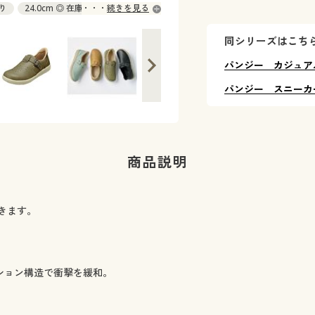
あり
24.0cm ◎ 在庫あり
続きを見る
同シリーズはこち
パンジー カジュア
パンジー スニーカ
商品説明
きます。
ション構造で衝撃を緩和。