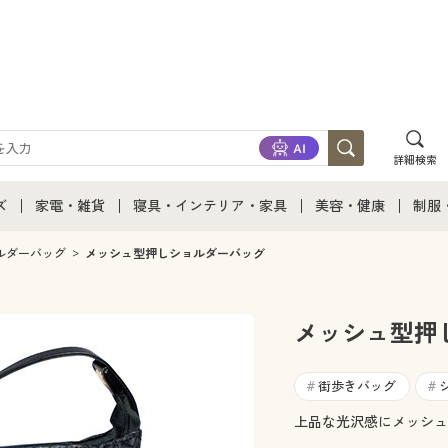
詳細検索
ズ
家電・雑貨
寝具・インテリア・家具
美容・健康
制服
て
ズ通販すべて
家電・雑貨すべて
寝具・インテリア・家具通販すべて
美容・健康通販すべ
制服
ルダーバッグ
メッシュ型押しショルダーバッグ
ズファッション
家電
家具・収納
美容・健康・サプリ
制服
メッシュ型押
ズ下着
キッチン・雑貨・日用品
寝具・ベッド
ジュ
街歩きバッグ
#
#
着
カーテン・ラグ・ファブリック
上品な光沢感にメッシュ