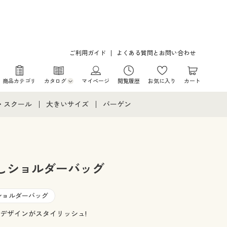
ご利用ガイド
よくある質問とお問い合わせ
商品カテゴリ
カタログ
マイページ
閲覧履歴
お気に入り
カート
カタログ・チラシからのご注文
・スクール
大きいサイズ
バーゲン
デジタルカタログ
て
・スクールすべて
大きいサイズ通販すべて
バーゲンセール
カタログ無料プレゼント
メント
・学生服
大きいサイズ レディース服
シークレットセール
しショルダーバッグ
ニア・ティーンズ下着
大きいサイズ レディース下着
ショルダーバッグ
大きいサイズ メンズ
デザインがスタイリッシュ!