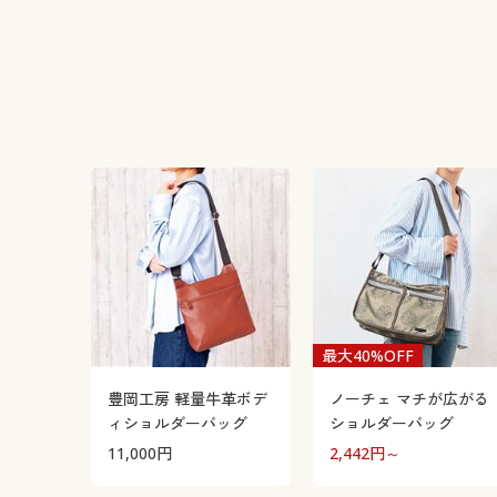
最大40%OFF
豊岡工房 軽量牛革ボデ
ノーチェ マチが広がる
ィショルダーバッグ
ショルダーバッグ
11,000
円
2,442
円～