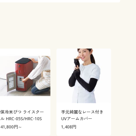
保冷米びつ ライスクー
手元綺麗なレース付き
ル HRC-05S/HRC-10S
UVアームカバー
41,800
円～
1,408
円