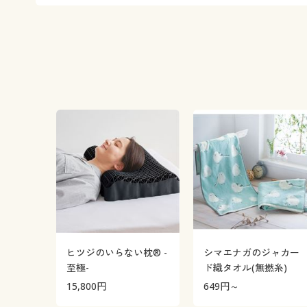
ヒツジのいらない枕® -
シマエナガのジャカー
至極-
ド織タオル(無撚糸)
15,800
円
649
円～