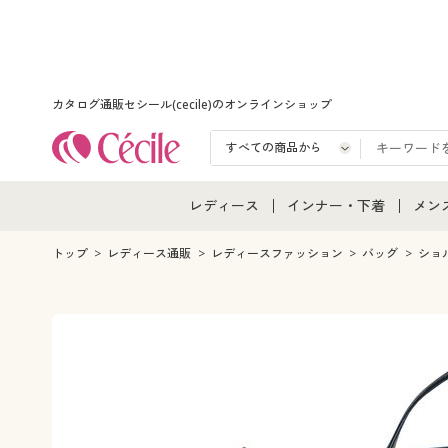
カタログ通販セシール(cecile)のオンラインショップ
レディース
インナー・下着
メン
レディース通販すべて
インナー・下着通販すべ
メン
トップ
レディース通販
レディースファッション
バッグ
ショ
レディースファッション
女性下着
メン
女性下着
メンズ下着
メン
ジュニア・ティーンズ下