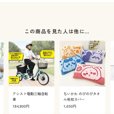
この商品を見た人は他に…
アシスト電動三輪自転
ちいかわ のびのびタオ
車
ル地枕カバー
184,800
円
1,650
円