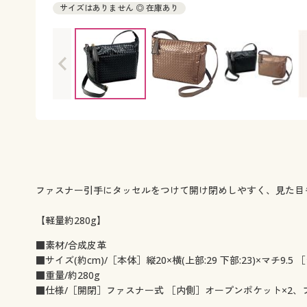
サイズはありません ◎ 在庫あり
ファスナー引手にタッセルをつけて開け閉めしやすく、見た目
【軽量約280g】
■素材/合成皮革
■サイズ(約cm)/［本体］縦20×横(上部:29 下部:23)×マチ9.5
■重量/約280g
■仕様/［開閉］ファスナー式 ［内側］オープンポケット×2、フ