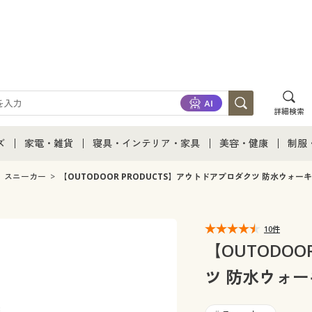
詳細検索
ズ
家電・雑貨
寝具・インテリア・家具
美容・健康
制服
て
ズ通販すべて
家電・雑貨すべて
寝具・インテリア・家具通販すべて
美容・健康通販すべ
制服
スニーカー
【OUTODOOR PRODUCTS】アウトドアプロダクツ 防水ウォー
ズファッション
家電
家具・収納
美容・健康・サプリ
制服
10件
ズ下着
キッチン・雑貨・日用品
寝具・ベッド
ジュ
【OUTODOO
ツ 防水ウォ
着
カーテン・ラグ・ファブリック