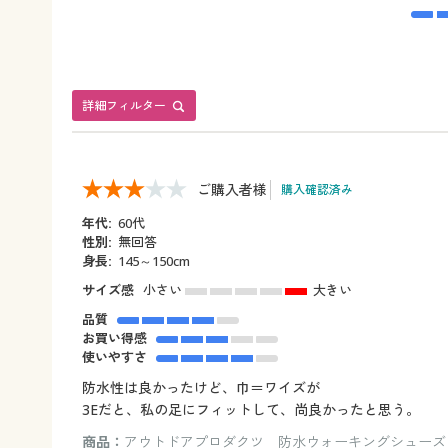
詳細フィルター
ご購入者様
購入確認済み
年代:
60代
性別:
無回答
身長:
145～150cm
サイズ感
小さい
大きい
品質
お買い得感
使いやすさ
防水性は良かったけど、巾＝ワイズが
3Eだと、私の足にフィットして、尚良かったと思う。
商品：
アウトドアプロダクツ 防水ウォーキングシューズ（