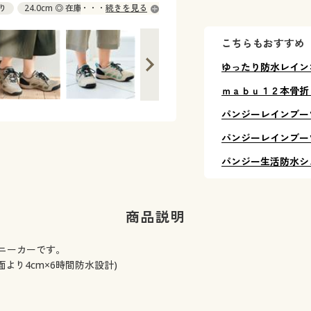
あり
24.0cm ◎ 在庫あり
続きを見る
こちらもおすすめ
ゆったり防水レイン
ｍａｂｕ１２本骨折
パンジーレインブー
パンジーレインブー
パンジー生活防水シ
商品説明
ニーカーです。
より4cm×6時間防水設計)