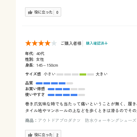
役に立った
0
ご購入者様
購入確認済み
年代:
40代
性別:
女性
身長:
145～150cm
サイズ感
小さい
大きい
品質
お買い得感
使いやすさ
巻き爪気味な時でも当たって痛いということが無く、履き
タイル地やマンホールの上などを歩くときは滑るのでその
商品：
アウトドアプロダクツ 防水ウォーキングシューズ（
役に立った
2