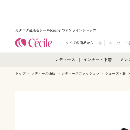
カタログ通販セシール(cecile)のオンラインショップ
レディース
インナー・下着
メン
レディース通販すべて
インナー・下着通販すべ
メン
トップ
レディース通販
レディースファッション
シューズ・靴
レディースファッション
女性下着
メン
女性下着
メンズ下着
メン
ジュニア・ティーンズ下