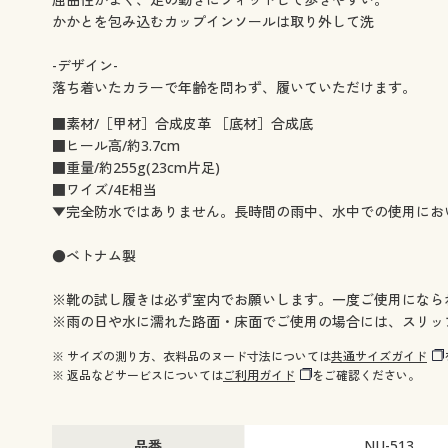
かかとを包み込むカップインソールは取り外して洗
-デザイン-
落ち着いたカラーで年齢を問わず、履いていただけます。
■素材/［甲材］合成皮革 ［底材］合成底
■ヒール高/約3.7cm
■重量/約255g(23cm片足)
■ワイズ/4E相当
▼完全防水ではありません。長時間の雨中、水中での使用にお
●ベトナム製
※靴の試し履きは必ず室内でお願いします。一度ご使用になら
※雨の日や水に濡れた路面・床面でご使用の場合には、スリッ
※ サイズの測り方、衣料品のヌード寸法については
共通サイズガイド
※ 返品などサービスについては
ご利用ガイド
をご確認ください。
品番
NU-513