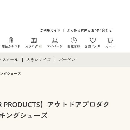
ご利用ガイド
よくある質問とお問い合わせ
商品カテゴリ
カタログ
マイページ
閲覧履歴
お気に入り
カート
カタログ・チラシからのご注文
・スクール
大きいサイズ
バーゲン
デジタルカタログ
て
・スクールすべて
大きいサイズ通販すべて
バーゲンセール
キングシューズ
カタログ無料プレゼント
メント
・学生服
大きいサイズ レディース服
シークレットセール
ニア・ティーンズ下着
大きいサイズ レディース下着
R PRODUCTS】アウトドアプロダク
ーキングシューズ
大きいサイズ メンズ