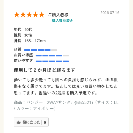
2026-07-16
ご購入者様
購入確認済み
年代:
50代
性別:
女性
身長:
165～170cm
品質
お買い得感
使いやすさ
使用して２か月ほど経ちます
歩いても多少走っても脚への負担も感じられず、ほぼ損
傷もなく履けてます。私としては良いお買い物をしたと
思ってます。色違いの2足目を購入予定です。
商品：
パンジー 2WAYサンダル(BB5521)（サイズ：LL
/ カラー：アイボリー）
役に立った
0