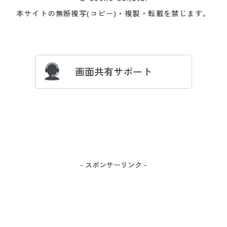
会員登録・お客様情報変更に
お客様番号・パスワードをお
本サイトの無断複写(コピー)・複製・転載を禁じます。
プレゼント＆キャンペーン
サイトマップ
ついて
忘れの場合
サイズガイド
よくある質問とお問い合わせ
画面共有サポート
- スポンサーリンク -