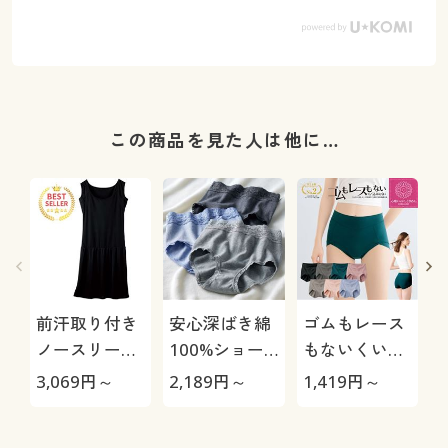
この商品を見た人は他に…
前汗取り付き
安心深ばき綿
ゴムもレース
ノースリーブ
100%ショー
もないくい込
切替スリップ
ツ・色違い3
みにくいショ
極
3,069
円～
2,189
円～
1,419
円～
1
(前汗キャッチ
枚組(やわらか
ーツ(はきこみ
ャー®・吸汗
レース・はき
丈スタンダー