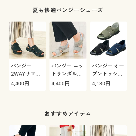
速乾)
こみ丈深め)
ド)
夏も快適パンジーシューズ
パンジー
パンジー ニッ
パンジー オー
2WAYサマー
トサンダル
プントゥシュ
サンダル
(BB5957)
ーズ(4447)
4,400
円
4,400
円
4,180
円
(PF3142)
おすすめアイテム