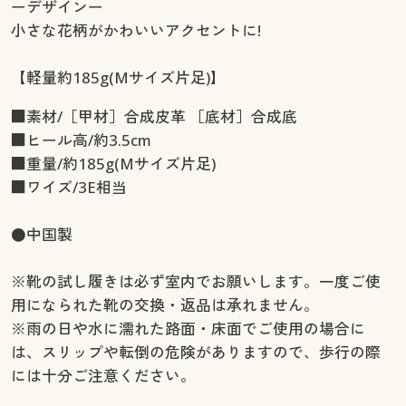
ーデザインー
小さな花柄がかわいいアクセントに!
【軽量約185g(Mサイズ片足)】
■素材/［甲材］合成皮革 ［底材］合成底
■ヒール高/約3.5cm
■重量/約185g(Mサイズ片足)
■ワイズ/3E相当
●中国製
※靴の試し履きは必ず室内でお願いします。一度ご使
用になられた靴の交換・返品は承れません。
※雨の日や水に濡れた路面・床面でご使用の場合に
は、スリップや転倒の危険がありますので、歩行の際
には十分ご注意ください。