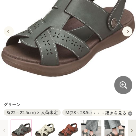
大きいサイズ
制服・スクールすべて
美容・健康・サプリメント
寝具・ベッド
制服・スクール
美容・健康通販すべて
家具・収納
キッチン・雑貨・日用品
バーゲン
大きいサイズ通販すべて
制服・学生服
カーテン・ラグ・ファブリック
大きいサイズ
制服・スクールすべて
美容・健康・サプリメント
寝具・ベッド
詳細検索
バーゲンセール
大きいサイズ レディース服
ジュニア・ティーンズ下着
バーゲン
大きいサイズ通販すべて
制服・学生服
カーテン・ラグ・ファブリック
商品カテゴリ一覧
シークレットセール
大きいサイズ レディース下着
詳細検索
バーゲンセール
大きいサイズ レディース服
ジュニア・ティーンズ下着
カタログ
大きいサイズ メンズ
商品カテゴリ一覧
シークレットセール
大きいサイズ レディース下着
カタログ・チラシからのご注文
カタログ
大きいサイズ 事務・制服
大きいサイズ メンズ
デジタルカタログ
カタログ・チラシからのご注文
グリーン
大きいサイズ 事務・制服
S(22～22.5cm) × 入荷未定
M(23～23.5cm) ◎ 在庫あり
続きを見る
カタログ無料プレゼント
デジタルカタログ
L(24～24.5cm) ◎ 在庫あり
LL(24.5～25cm) ◎ 在庫あり
会員メニュー