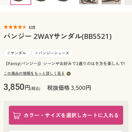
カタログ無料プレゼント
マイページ
会員メニュー
閲覧履歴
41件
マイページ
パンジー 2WAYサンダル(BB5521)
お気に入り
閲覧履歴
サンダル
パンジーシューズ
#
#
サポート
お気に入り
【Pansy(パンジー)】シーンやお好みで2通りのはき方を楽しんで!
ご利用ガイド
この商品の情報をもっと詳しく見る
サポート
3,850
円
税抜価格 3,500円
よくある質問とお問い合わせ
(税込)
ご利用ガイド
よくある質問とお問い合わせ
カラー・サイズを選択しカートに入れる