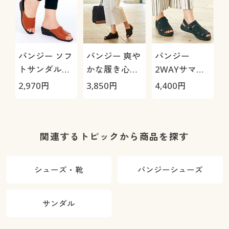
パンジー ソフ
パンジー 爽や
パンジー
トサンダル
かな履き心地
2WAYサマー
(6810)/日本製
のサマーシュ
サンダル
2,970
円
3,850
円
4,400
円
軽量(Pansy)
ーズ(4482)
(PF3142)
関連するトピックから商品を探す
シューズ・靴
パンジーシューズ
サンダル