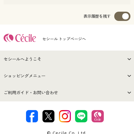
表示履歴を残す
セシール トップページへ
セシールへようこそ
はじめての方へ
ご利用環境について
ショッピングメニュー
セシールご利用規約
プライバシーポリシー
商品カテゴリ
バーゲンセール
ご利用ガイド・お問い合わせ
特定商取引法に基づく表示
古物営業法に基づく表示
カタログ・チラシからのご注
デジタルカタログ
ご注文は
お届けは
文
著作権・商標について
会社案内
交換・返品は
お支払は
カタログ無料プレゼント
特集一覧
© Cecile Co.,Ltd.