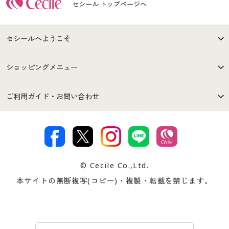
セシール トップページへ
セシールへようこそ
はじめての方へ
ご利用環境について
ショッピングメニュー
セシールご利用規約
プライバシーポリシー
商品カテゴリ
バーゲンセール
ご利用ガイド・お問い合わせ
特定商取引法に基づく表示
古物営業法に基づく表示
カタログ・チラシからのご注
デジタルカタログ
ご注文は
お届けは
文
著作権・商標について
会社案内
交換・返品は
お支払は
カタログ無料プレゼント
特集一覧
© Cecile Co.,Ltd.
会員登録・お客様情報変更に
お客様番号・パスワードをお
本サイトの無断複写(コピー)・複製・転載を禁じます。
プレゼント＆キャンペーン
サイトマップ
ついて
忘れの場合
サイズガイド
よくある質問とお問い合わせ