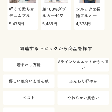
軽くて柔らか
綿100%ダブ
シルック®長
デニムブルゾ
ルガーゼワイ
袖プルオーバ
ン
ドパンツ
ー
5,478
円
5,489
円
4,378
円
3
関連するトピックから商品を探す
Aラインシルエットが今っぽ
着まわし万能
い
優しい風合いと着心地
ふんわり軽やか
ベスト
やわらかい風合い