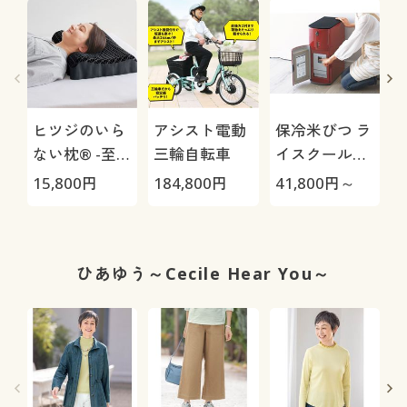
ヒツジのいら
アシスト電動
保冷米びつ ラ
ない枕® -至
三輪自転車
イスクール
極-
HRC-
15,800
円
184,800
円
41,800
円～
1
05S/HRC-10S
ひあゆう～Cecile Hear You～