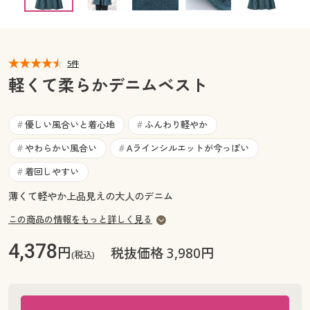
カタログ無料プレゼント
マイページ
会員メニュー
閲覧履歴
5件
マイページ
軽くて柔らかデニムベスト
お気に入り
閲覧履歴
優しい風合いと着心地
ふんわり軽やか
#
#
サポート
お気に入り
やわらかい風合い
Aラインシルエットが今っぽい
#
#
ご利用ガイド
着回しやすい
#
サポート
薄くて軽やか上品見えの大人のデニム
よくある質問とお問い合わせ
ご利用ガイド
この商品の情報をもっと詳しく見る
4,378
円
税抜価格 3,980円
よくある質問とお問い合わせ
(税込)