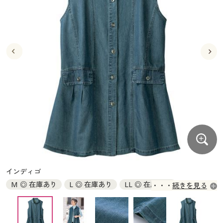
大きいサイズ
制服・スクールすべて
美容・健康・サプリメント
寝具・ベッド
制服・スクール
美容・健康通販すべて
家具・収納
キッチン・雑貨・日用品
バーゲン
大きいサイズ通販すべて
制服・学生服
カーテン・ラグ・ファブリック
大きいサイズ
制服・スクールすべて
美容・健康・サプリメント
寝具・ベッド
詳細検索
バーゲンセール
大きいサイズ レディース服
ジュニア・ティーンズ下着
バーゲン
大きいサイズ通販すべて
制服・学生服
カーテン・ラグ・ファブリック
商品カテゴリ一覧
シークレットセール
大きいサイズ レディース下着
詳細検索
バーゲンセール
大きいサイズ レディース服
ジュニア・ティーンズ下着
カタログ
大きいサイズ メンズ
商品カテゴリ一覧
シークレットセール
大きいサイズ レディース下着
カタログ・チラシからのご注文
カタログ
大きいサイズ 事務・制服
大きいサイズ メンズ
デジタルカタログ
カタログ・チラシからのご注文
インディゴ
大きいサイズ 事務・制服
M ◎ 在庫あり
L ◎ 在庫あり
LL ◎ 在庫あり
続きを見る
カタログ無料プレゼント
デジタルカタログ
3L ◎ 在庫あり
会員メニュー