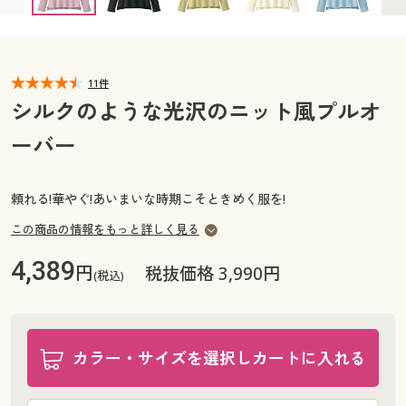
カタログ無料プレゼント
マイページ
会員メニュー
閲覧履歴
11件
マイページ
シルクのような光沢のニット風プルオ
お気に入り
ーバー
閲覧履歴
サポート
お気に入り
頼れる!華やぐ!あいまいな時期こそときめく服を!
ご利用ガイド
この商品の情報をもっと詳しく見る
サポート
4,389
円
よくある質問とお問い合わせ
税抜価格 3,990円
(税込)
ご利用ガイド
よくある質問とお問い合わせ
カラー・サイズを選択しカートに入れる