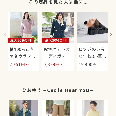
この商品を見た人は他に…
最大30%OFF
最大30%OFF
綿100%とき
配色ニットカ
ヒツジのいら
めきカラフル
ーディガン
ない枕® -至
ニット
極-
2,761
円～
3,839
円～
15,800
円
1
ひあゆう～Cecile Hear You～