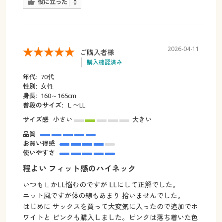
役に立った
0
2026-04-11
ご購入者様
購入確認済み
年代:
70代
性別:
女性
身長:
160～165cm
普段のサイズ:
Ｌ〜LL
サイズ感
小さい
大きい
品質
お買い得感
使いやすさ
程よい フィット感のハイネック
いつもＬかLL悩むのですが LLにして正解でした。
ニット風ですが体の線もあまり 拾いませんでした。
はじめに サックスを買って大変気に入ったので追加でホ
ワイトと ピンクも購入しました。ピンクは落ち着いた色