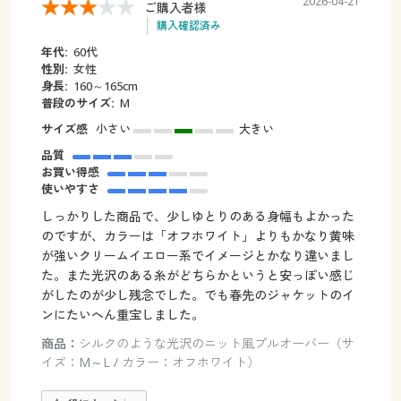
2026-04-21
ご購入者様
購入確認済み
年代:
60代
性別:
女性
身長:
160～165cm
普段のサイズ:
M
サイズ感
小さい
大きい
品質
お買い得感
使いやすさ
しっかりした商品で、少しゆとりのある身幅もよかった
のですが、カラーは「オフホワイト」よりもかなり黄味
が強いクリームイエロー系でイメージとかなり違いまし
た。また光沢のある糸がどちらかというと安っぽい感じ
がしたのが少し残念でした。でも春先のジャケットのイ
ンにたいへん重宝しました。
商品：
シルクのような光沢のニット風プルオーバー（サ
イズ：M～L / カラー：オフホワイト）