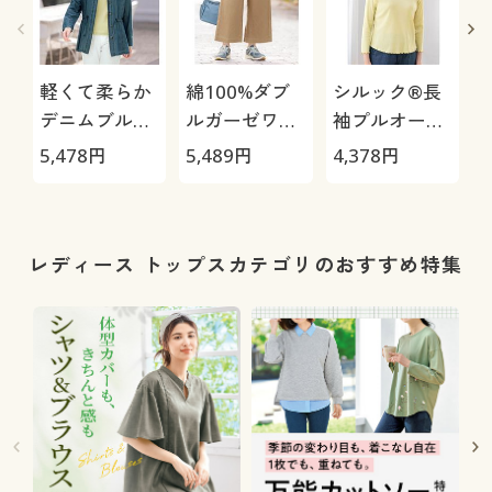
軽くて柔らか
綿100%ダブ
シルック®長
デニムブルゾ
ルガーゼワイ
袖プルオーバ
ン
ドパンツ
ー
5,478
円
5,489
円
4,378
円
3
レディース トップスカテゴリのおすすめ特集