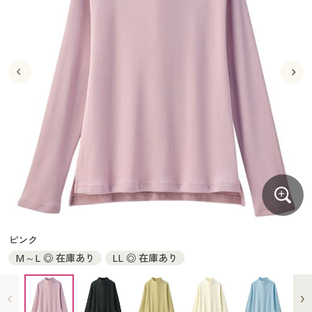
大きいサイズ
制服・スクールすべて
美容・健康・サプリメント
寝具・ベッド
制服・スクール
美容・健康通販すべて
家具・収納
キッチン・雑貨・日用品
バーゲン
大きいサイズ通販すべて
制服・学生服
カーテン・ラグ・ファブリック
大きいサイズ
制服・スクールすべて
美容・健康・サプリメント
寝具・ベッド
詳細検索
バーゲンセール
大きいサイズ レディース服
ジュニア・ティーンズ下着
バーゲン
大きいサイズ通販すべて
制服・学生服
カーテン・ラグ・ファブリック
商品カテゴリ一覧
シークレットセール
大きいサイズ レディース下着
詳細検索
バーゲンセール
大きいサイズ レディース服
ジュニア・ティーンズ下着
カタログ
大きいサイズ メンズ
商品カテゴリ一覧
シークレットセール
大きいサイズ レディース下着
カタログ・チラシからのご注文
カタログ
大きいサイズ 事務・制服
大きいサイズ メンズ
デジタルカタログ
カタログ・チラシからのご注文
ピンク
大きいサイズ 事務・制服
M～L ◎ 在庫あり
LL ◎ 在庫あり
カタログ無料プレゼント
デジタルカタログ
会員メニュー