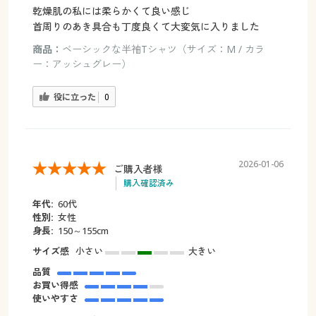
乾燥肌の私には柔らかくて良い感じ
首周りのあき具合も丁度良くて大変気に入りました
商品：
ベーシックな半袖Tシャツ（サイズ：M / カラ
ー：アッシュグレー）
役に立った
0
2026-01-06
ご購入者様
購入確認済み
年代:
60代
性別:
女性
身長:
150～155cm
サイズ感
小さい
大きい
品質
お買い得感
使いやすさ