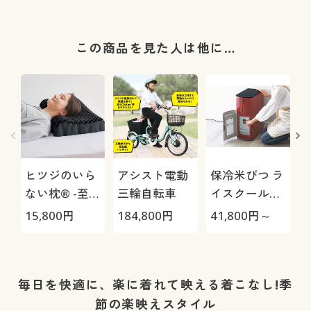
この商品を見た人は他に…
ヒツジのいら
アシスト電動
保冷米びつ ラ
ない枕® -至
三輪自転車
イスクール
極-
HRC-
ツ
15,800
円
184,800
円
41,800
円～
1
05S/HRC-10S
毎日を快適に、楽に着れて映える着こなし!季
節の楽映えスタイル