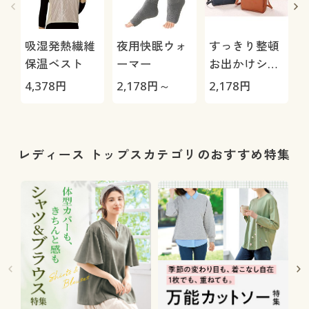
吸湿発熱繊維
夜用快眠ウォ
すっきり整頓
保温ベスト
ーマー
お出かけショ
ルダーバッグ
(
4,378
円
2,178
円～
2,178
円
3
レディース トップスカテゴリのおすすめ特集