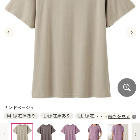
大きいサイズ
制服・スクールすべて
美容・健康・サプリメント
寝具・ベッド
制服・スクール
美容・健康通販すべて
家具・収納
キッチン・雑貨・日用品
バーゲン
大きいサイズ通販すべて
制服・学生服
カーテン・ラグ・ファブリック
大きいサイズ
制服・スクールすべて
美容・健康・サプリメント
寝具・ベッド
詳細検索
バーゲンセール
大きいサイズ レディース服
ジュニア・ティーンズ下着
バーゲン
大きいサイズ通販すべて
制服・学生服
カーテン・ラグ・ファブリック
商品カテゴリ一覧
シークレットセール
大きいサイズ レディース下着
詳細検索
バーゲンセール
大きいサイズ レディース服
ジュニア・ティーンズ下着
カタログ
大きいサイズ メンズ
商品カテゴリ一覧
シークレットセール
大きいサイズ レディース下着
カタログ・チラシからのご注文
カタログ
大きいサイズ 事務・制服
大きいサイズ メンズ
デジタルカタログ
カタログ・チラシからのご注文
サンドベージュ
大きいサイズ 事務・制服
M ◎ 在庫あり
L ◎ 在庫あり
LL ◎ 在庫あり
続きを見る
カタログ無料プレゼント
デジタルカタログ
3L ◎ 在庫あり
会員メニュー