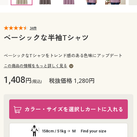
カタログ無料プレゼント
マイページ
会員メニュー
閲覧履歴
34件
マイページ
ベーシックな半袖Tシャツ
お気に入り
閲覧履歴
ベーシックなTシャツをトレンド感のある色味にアップデート
サポート
お気に入り
この商品の情報をもっと詳しく見る
ご利用ガイド
1,408
円
サポート
税抜価格 1,280円
(税込)
よくある質問とお問い合わせ
ご利用ガイド
カラー・サイズを選択しカートに入れる
よくある質問とお問い合わせ
158cm / 51kg
M
Find your size