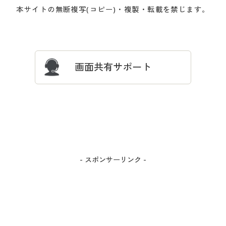
会員登録・お客様情報変更に
お客様番号・パスワードをお
本サイトの無断複写(コピー)・複製・転載を禁じます。
プレゼント＆キャンペーン
サイトマップ
ついて
忘れの場合
サイズガイド
よくある質問とお問い合わせ
画面共有サポート
- スポンサーリンク -
カラー・サイズを選択しカートに入れる