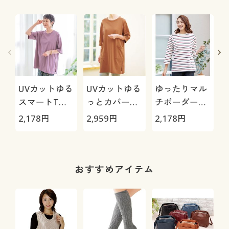
UVカットゆる
UVカットゆる
ゆったりマル
スマートTシ
っとカバーチ
チボーダープ
ャツ
ュニック
ルオーバー
2,178
円
2,959
円
2,178
円
2
おすすめアイテム