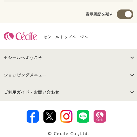
表示履歴を残す
セシール トップページへ
セシールへようこそ
はじめての方へ
ご利用環境について
ショッピングメニュー
セシールご利用規約
プライバシーポリシー
商品カテゴリ
バーゲンセール
ご利用ガイド・お問い合わせ
特定商取引法に基づく表示
古物営業法に基づく表示
カタログ・チラシからのご注
デジタルカタログ
ご注文は
お届けは
文
著作権・商標について
会社案内
交換・返品は
お支払は
カタログ無料プレゼント
特集一覧
© Cecile Co.,Ltd.