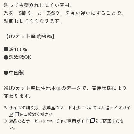
洗っても型崩れしにくい素材。
糸を「S撚り」と「Z撚り」を互い違いにすることで、
型崩れしにくくなります。
【UVカット率 約90%】
■綿100%
●洗濯機OK
●中国製
※UVカット率は生地本体のデータで、着用状態により
変わります。
※ サイズの測り方、衣料品のヌード寸法については
共通サイズガイ
ド
をご確認ください。
※ 返品などサービスについては
ご利用ガイド
をご確認くださ
い。