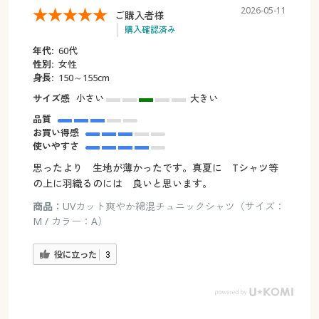
2026-05-11
ご購入者様
購入確認済み
年代:
60代
性別:
女性
身長:
150～155cm
サイズ感
小さい
大きい
品質
お買い得感
使いやすさ
思ったより 生地が薄かったです。真夏に Tシャツ等
の上に羽織るのには 良いと思います。
商品：
UVカット爽やか綿混チュニックシャツ（サイズ：
M / カラー：A）
役に立った
3