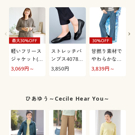
最大30%OFF
30%OFF
軽いフリース
ストレッチパ
甘撚り素材で
ジャケット(洗
ンプス4078
やわらかな着
濯機OK)
(パンジー)(抗
心地ワイドデ
極
3,069
円～
3,850
円
3,839
円～
1
菌防臭)(日本
ニムパンツ
製)
(KUROKI・綿
100%・生地
日本製・洗濯
ひあゆう～Cecile Hear You～
機OK)