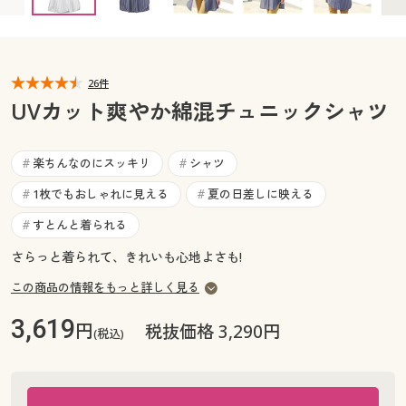
カタログ無料プレゼント
マイページ
会員メニュー
閲覧履歴
26件
マイページ
UVカット爽やか綿混チュニックシャツ
お気に入り
閲覧履歴
楽ちんなのにスッキリ
シャツ
#
#
サポート
お気に入り
1枚でもおしゃれに見える
夏の日差しに映える
#
#
ご利用ガイド
すとんと着られる
#
サポート
さらっと着られて、きれいも心地よさも!
よくある質問とお問い合わせ
ご利用ガイド
この商品の情報をもっと詳しく見る
3,619
円
税抜価格 3,290円
よくある質問とお問い合わせ
(税込)