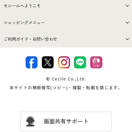
セシールへようこそ
はじめての方へ
ご利用環境について
ショッピングメニュー
セシールご利用規約
プライバシーポリシー
商品カテゴリ
バーゲンセール
ご利用ガイド・お問い合わせ
特定商取引法に基づく表示
古物営業法に基づく表示
カタログ・チラシからのご注
デジタルカタログ
ご注文は
お届けは
文
著作権・商標について
会社案内
交換・返品は
お支払は
カタログ無料プレゼント
特集一覧
© Cecile Co.,Ltd.
会員登録・お客様情報変更に
お客様番号・パスワードをお
本サイトの無断複写(コピー)・複製・転載を禁じます。
プレゼント＆キャンペーン
サイトマップ
ついて
忘れの場合
サイズガイド
よくある質問とお問い合わせ
画面共有サポート