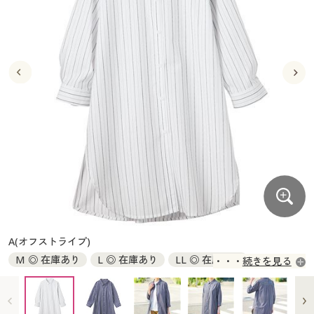
大きいサイズ
制服・スクールすべて
美容・健康・サプリメント
寝具・ベッド
制服・スクール
美容・健康通販すべて
家具・収納
キッチン・雑貨・日用品
バーゲン
大きいサイズ通販すべて
制服・学生服
カーテン・ラグ・ファブリック
大きいサイズ
制服・スクールすべて
美容・健康・サプリメント
寝具・ベッド
詳細検索
バーゲンセール
大きいサイズ レディース服
ジュニア・ティーンズ下着
バーゲン
大きいサイズ通販すべて
制服・学生服
カーテン・ラグ・ファブリック
商品カテゴリ一覧
シークレットセール
大きいサイズ レディース下着
詳細検索
バーゲンセール
大きいサイズ レディース服
ジュニア・ティーンズ下着
カタログ
大きいサイズ メンズ
商品カテゴリ一覧
シークレットセール
大きいサイズ レディース下着
カタログ・チラシからのご注文
カタログ
大きいサイズ 事務・制服
大きいサイズ メンズ
デジタルカタログ
カタログ・チラシからのご注文
A(オフストライプ)
大きいサイズ 事務・制服
M ◎ 在庫あり
L ◎ 在庫あり
LL ◎ 在庫あり
続きを見る
カタログ無料プレゼント
デジタルカタログ
3L ◎ 在庫あり
会員メニュー