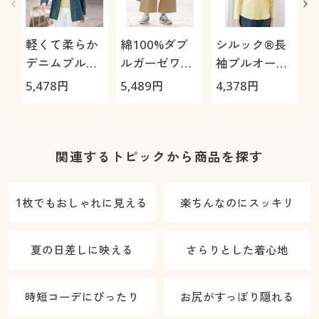
軽くて柔らか
綿100%ダブ
シルック®長
デニムブルゾ
ルガーゼワイ
袖プルオーバ
ン
ドパンツ
ー
5,478
円
5,489
円
4,378
円
4
関連するトピックから商品を探す
1枚でもおしゃれに見える
楽ちんなのにスッキリ
夏の日差しに映える
さらりとした着心地
時短コーデにぴったり
お尻がすっぽり隠れる