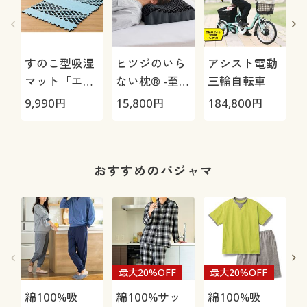
すのこ型吸湿
ヒツジのいら
アシスト電動
マット「エア
ない枕® -至
三輪自転車
ージョブ®」
極-
9,990
円
15,800
円
184,800
円
3
Max
1
おすすめのパジャマ
最大20%OFF
最大20%OFF
綿100%吸
綿100%サッ
綿100%吸