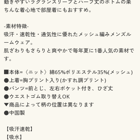
動きやすいラグランスリーブとハーフ丈のボトムの楽
ちんな着心地で部屋着にもおすすめ。
-素材特徴-
吸汗・速乾性・通気性に優れたメッシュ編みメンズル
ームウェア。
肌ざわりもさらりと爽やかで毎年夏に1番人気の素材で
す。
■本体=〈ニット〉綿65%ポリエステル35%(メッシュ)
●上着=胸プリント入り(かすれ調プリント)
●パンツ=前とじ、左右ポケット付き、ひざ丈
●ウエストゴム取り替えOK
▼商品によって柄の位置は異なります
●中国製
【吸汗速乾】
【吸水】