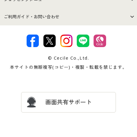
セシールご利用規約
プライバシーポリシー
商品カテゴリ
バーゲンセール
ご利用ガイド・お問い合わせ
特定商取引法に基づく表示
古物営業法に基づく表示
カタログ・チラシからのご注
デジタルカタログ
ご注文は
お届けは
文
著作権・商標について
会社案内
交換・返品は
お支払は
カタログ無料プレゼント
特集一覧
© Cecile Co.,Ltd.
会員登録・お客様情報変更に
お客様番号・パスワードをお
本サイトの無断複写(コピー)・複製・転載を禁じます。
プレゼント＆キャンペーン
サイトマップ
ついて
忘れの場合
サイズガイド
よくある質問とお問い合わせ
画面共有サポート