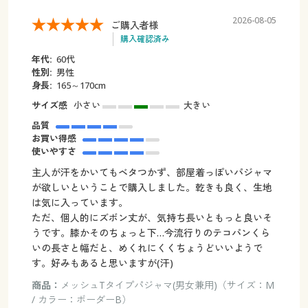
2026-08-05
ご購入者様
購入確認済み
年代:
60代
性別:
男性
身長:
165～170cm
サイズ感
小さい
大きい
品質
お買い得感
使いやすさ
主人が汗をかいてもベタつかず、部屋着っぽいパジャマ
が欲しいということで購入しました。乾きも良く、生地
は気に入っています。
ただ、個人的にズボン丈が、気持ち長いともっと良いそ
うです。膝かそのちょっと下…今流行りのテコパンくら
いの長さと幅だと、めくれにくくちょうどいいようで
す。好みもあると思いますが(汗)
商品：
メッシュTタイプパジャマ(男女兼用)（サイズ：M
/ カラー：ボーダーB）