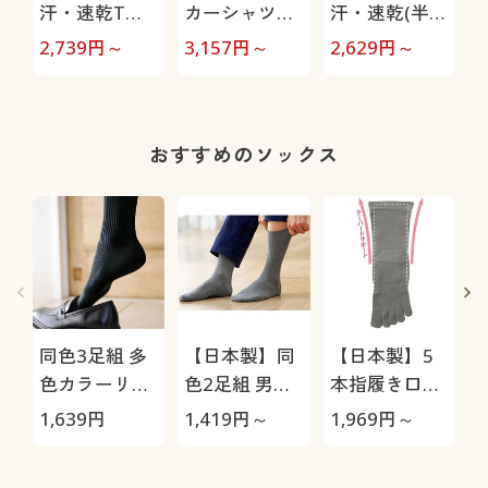
汗・速乾Tタ
カーシャツパ
汗・速乾(半袖
イプパジャマ
ジャマ(男女兼
&ハーフパン
2,739
円～
3,157
円～
2,629
円～
4
(長袖)(男女兼
用)
ツ)パジャマ
用)
(男女兼用)
おすすめのソックス
同色3足組 多
【日本製】同
【日本製】5
色カラーリブ
色2足組 男の
本指履き口ゆ
ソックス/男の
履き口ゆった
ったりソック
1,639
円
1,419
円～
1,969
円～
1
汗消臭・抗菌
りソックス/抗
ス・2足組(抗
防臭
菌防臭
菌防臭)