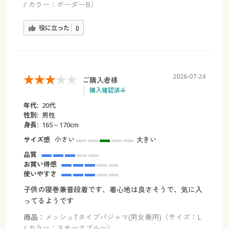
/ カラー：ボーダーB）
役に立った
0
2026-07-24
ご購入者様
購入確認済み
年代:
20代
性別:
男性
身長:
165～170cm
サイズ感
小さい
大きい
品質
お買い得感
使いやすさ
子供の寝巻兼普段着です、着心地は良さそうで、気に入
ってるようです
商品：
メッシュTタイプパジャマ(男女兼用)（サイズ：L
/ カラー：スモークブルー）