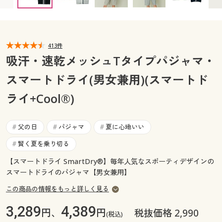
カタログ無料プレゼント
マイページ
会員メニュー
閲覧履歴
413件
マイページ
吸汗・速乾メッシュTタイプパジャマ・
お気に入り
スマートドライ(男女兼用)(スマートド
閲覧履歴
ライ+Cool®)
サポート
お気に入り
ご利用ガイド
父の日
パジャマ
夏に心地いい
#
#
#
サポート
賢く夏を乗り切る
#
よくある質問とお問い合わせ
ご利用ガイド
【スマートドライ SmartDry®】毎年人気なスポーティデザインの
スマートドライのパジャマ【男女兼用】
よくある質問とお問い合わせ
この商品の情報をもっと詳しく見る
3,289
4,389
円、
円
税抜価格 2,990
(税込)