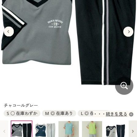
大きいサイズ
制服・スクールすべて
美容・健康・サプリメント
寝具・ベッド
制服・スクール
美容・健康通販すべて
家具・収納
キッチン・雑貨・日用品
バーゲン
大きいサイズ通販すべて
制服・学生服
カーテン・ラグ・ファブリック
大きいサイズ
制服・スクールすべて
美容・健康・サプリメント
寝具・ベッド
詳細検索
バーゲンセール
大きいサイズ レディース服
ジュニア・ティーンズ下着
バーゲン
大きいサイズ通販すべて
制服・学生服
カーテン・ラグ・ファブリック
商品カテゴリ一覧
シークレットセール
大きいサイズ レディース下着
詳細検索
バーゲンセール
大きいサイズ レディース服
ジュニア・ティーンズ下着
カタログ
大きいサイズ メンズ
商品カテゴリ一覧
シークレットセール
大きいサイズ レディース下着
カタログ・チラシからのご注文
カタログ
大きいサイズ 事務・制服
大きいサイズ メンズ
デジタルカタログ
カタログ・チラシからのご注文
チャコールグレー
大きいサイズ 事務・制服
S ○ 在庫わずか
M ◎ 在庫あり
L ◎ 在庫あり
続きを見る
カタログ無料プレゼント
デジタルカタログ
LL ◎ 在庫あり
3L ○ 在庫わずか
5L ◎ 在庫あり
会員メニュー