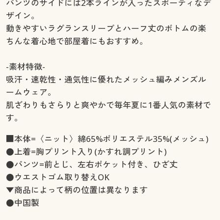
パンツのサイドには2本ラインが入ったスポーティなデ
ザイン。
動きやすいラグランスリーブとハーフ丈のボトムの楽
ちんな着心地で部屋着にもおすすめ。
-素材特徴-
吸汗・速乾性・通気性に優れたメッシュ編みメンズル
ームウェア。
肌ざわりもさらりと爽やかで毎年夏に1番人気の素材で
す。
■本体=〈ニット〉綿65%ポリエステル35%(メッシュ)
●上着=胸プリント入り(かすれ調プリント)
●パンツ=前とじ、左右ポケット付き、ひざ丈
●ウエストゴム取り替えOK
▼商品によって柄の位置は異なります
●中国製