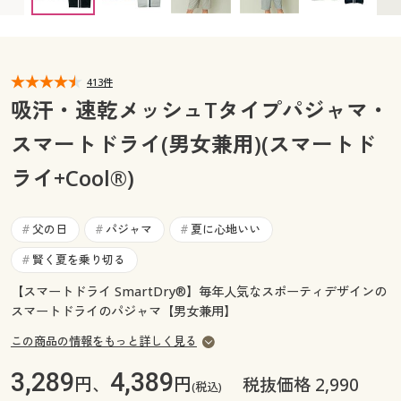
カタログ無料プレゼント
マイページ
会員メニュー
閲覧履歴
413件
マイページ
吸汗・速乾メッシュTタイプパジャマ・
お気に入り
スマートドライ(男女兼用)(スマートド
閲覧履歴
ライ+Cool®)
サポート
お気に入り
ご利用ガイド
父の日
パジャマ
夏に心地いい
#
#
#
サポート
賢く夏を乗り切る
#
よくある質問とお問い合わせ
ご利用ガイド
【スマートドライ SmartDry®】毎年人気なスポーティデザインの
スマートドライのパジャマ【男女兼用】
よくある質問とお問い合わせ
この商品の情報をもっと詳しく見る
3,289
4,389
円、
円
税抜価格 2,990
(税込)