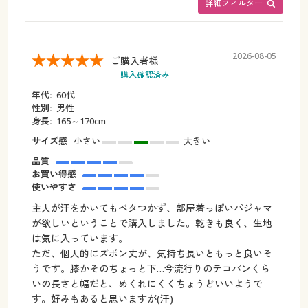
詳細フィルター
2026-08-05
ご購入者様
購入確認済み
年代:
60代
性別:
男性
身長:
165～170cm
サイズ感
小さい
大きい
品質
お買い得感
使いやすさ
主人が汗をかいてもベタつかず、部屋着っぽいパジャマ
が欲しいということで購入しました。乾きも良く、生地
は気に入っています。
ただ、個人的にズボン丈が、気持ち長いともっと良いそ
うです。膝かそのちょっと下…今流行りのテコパンくら
いの長さと幅だと、めくれにくくちょうどいいようで
す。好みもあると思いますが(汗)