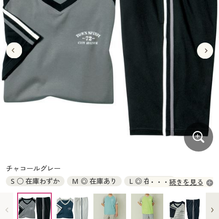
大きいサイズ
制服・スクールすべて
美容・健康・サプリメント
寝具・ベッド
制服・スクール
美容・健康通販すべて
家具・収納
キッチン・雑貨・日用品
バーゲン
大きいサイズ通販すべて
制服・学生服
カーテン・ラグ・ファブリック
大きいサイズ
制服・スクールすべて
美容・健康・サプリメント
寝具・ベッド
詳細検索
バーゲンセール
大きいサイズ レディース服
ジュニア・ティーンズ下着
バーゲン
大きいサイズ通販すべて
制服・学生服
カーテン・ラグ・ファブリック
商品カテゴリ一覧
シークレットセール
大きいサイズ レディース下着
詳細検索
バーゲンセール
大きいサイズ レディース服
ジュニア・ティーンズ下着
カタログ
大きいサイズ メンズ
商品カテゴリ一覧
シークレットセール
大きいサイズ レディース下着
カタログ・チラシからのご注文
カタログ
大きいサイズ 事務・制服
大きいサイズ メンズ
デジタルカタログ
カタログ・チラシからのご注文
チャコールグレー
大きいサイズ 事務・制服
S ○ 在庫わずか
M ◎ 在庫あり
L ◎ 在庫あり
続きを見る
カタログ無料プレゼント
デジタルカタログ
LL ◎ 在庫あり
3L ○ 在庫わずか
5L ◎ 在庫あり
会員メニュー