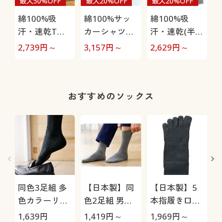
最大50%OFF
最大20%OFF
最大20%OFF
綿100%吸
綿100%サッ
綿100%吸
汗・速乾Tタ
カーシャツパ
汗・速乾(半袖
イプパジャマ
ジャマ(男女兼
&ハーフパン
2,739
円～
3,157
円～
2,629
円～
4
(長袖)(男女兼
用)
ツ)パジャマ
用)
(男女兼用)
おすすめのソックス
同色3足組 多
【日本製】同
【日本製】5
色カラーリブ
色2足組 男の
本指履き口ゆ
ソックス/男の
履き口ゆった
ったりソック
1,639
円
1,419
円～
1,969
円～
1