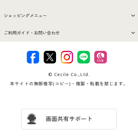
はじめての方へ
ご利用環境について
ショッピングメニュー
セシールご利用規約
プライバシーポリシー
商品カテゴリ
バーゲンセール
ご利用ガイド・お問い合わせ
特定商取引法に基づく表示
古物営業法に基づく表示
カタログ・チラシからのご注
デジタルカタログ
ご注文は
お届けは
文
著作権・商標について
会社案内
交換・返品は
お支払は
カタログ無料プレゼント
特集一覧
© Cecile Co.,Ltd.
会員登録・お客様情報変更に
お客様番号・パスワードをお
本サイトの無断複写(コピー)・複製・転載を禁じます。
プレゼント＆キャンペーン
サイトマップ
ついて
忘れの場合
サイズガイド
よくある質問とお問い合わせ
画面共有サポート