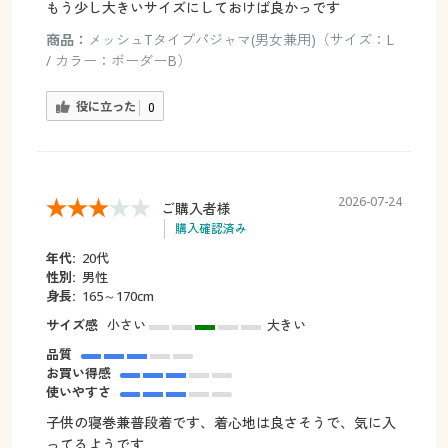
もう少し大きいサイズにしておけば良かっです
商品：
メッシュTタイプパジャマ(男女兼用)（サイズ：L
/ カラー：ボーダーB）
役に立った
0
2026-07-24
ご購入者様
購入確認済み
年代:
20代
性別:
男性
身長:
165～170cm
サイズ感
小さい
大きい
品質
お買い得感
使いやすさ
子供の寝巻兼普段着です、着心地は良さそうで、気に入
ってるようです