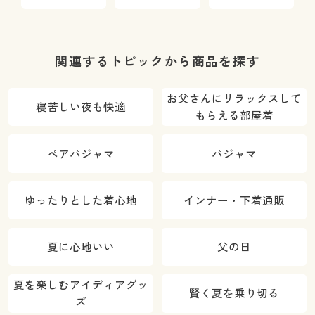
汗消臭・抗菌
りソックス/抗
ス・2足組(抗
防臭
菌防臭
菌防臭)
関連するトピックから商品を探す
お父さんにリラックスして
寝苦しい夜も快適
もらえる部屋着
ペアパジャマ
パジャマ
ゆったりとした着心地
インナー・下着通販
夏に心地いい
父の日
夏を楽しむアイディアグッ
賢く夏を乗り切る
ズ