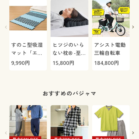
すのこ型吸湿
ヒツジのいら
アシスト電動
マット「エア
ない枕® -至
三輪自転車
ージョブ®」
極-
9,990
円
15,800
円
184,800
円
3
Max
い
おすすめのパジャマ