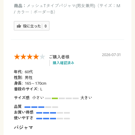
商品：
メッシュTタイプパジャマ(男女兼用)（サイズ：M
/ カラー：ボーダーB）
役に立った
0
2026-07-31
ご購入者様
購入確認済み
年代:
60代
性別:
男性
身長:
165～170cm
普段のサイズ:
L
サイズ感
小さい
大きい
品質
お買い得感
使いやすさ
パジャマ