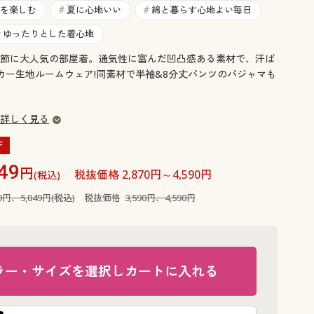
大きいサイズ 事務・制服
を楽しむ
夏に心地いい
綿と暮らす心地よい毎日
#
#
ゆったりとした着心地
#
節に大人気の部屋着。通気性に富んだ凹凸感ある素材で、汗ば
ッカー生地ルームウェア!同素材で半袖&8分丈パンツのパジャマも
詳しく見る
F
49
円
税抜価格 2,870円～4,590円
(税込)
49円、5,049円(税込)
税抜価格
3,590円、4,590円
ラー・サイズを選択しカートに入れる
ブラック系