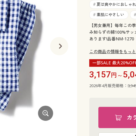
夏は爽やかにおしゃれ
#
素肌にやさしい
#
【男女兼用】毎年この季
み知らずの綿100%サ
あります!品番NM-1270
この商品の情報をもっと
一部SALE 最大20%OF
3,157
5,0
円～
2026年4月販売価格：
3,9
カ
C(ストライプ)