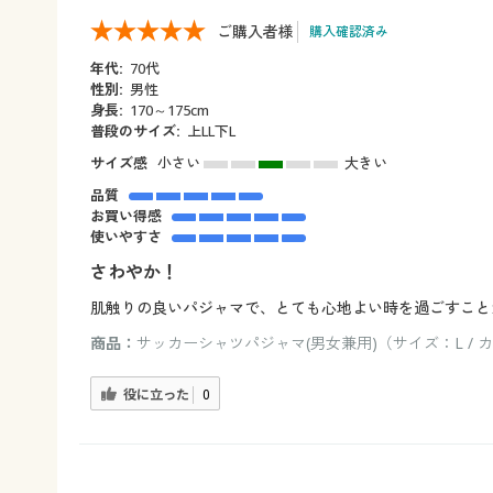
ご購入者様
購入確認済み
年代:
70代
性別:
男性
身長:
170～175cm
普段のサイズ:
上LL下L
サイズ感
小さい
大きい
品質
お買い得感
使いやすさ
さわやか！
肌触りの良いパジャマで、とても心地よい時を過ごすこと
商品：
サッカーシャツパジャマ(男女兼用)（サイズ：L /
役に立った
0