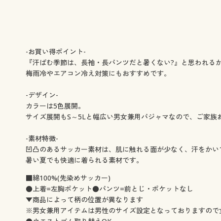
-お買い得ポイント-
『汗ばむ季節は、長袖・長パンツだと暑くない?』と思われる
梅雨冷やエアコン冷え対策にもおすすめです。
-デザイン-
カラーは5色展開。
サイズ展開もS～5Lと幅広い男女兼用パジャマなので、ご家族
-素材特徴-
凹凸のあるサッカー素材は、肌に触れる面が少なく、汗をかい
暑い夏でも快適に着られる素材です。
■綿100%(先染めサッカー)
●上着=左胸ポケット●パンツ=前とじ・ポケットなし
▼商品によって柄の位置が異なります
※男女兼用アイテムは男性のサイズ設定となっておりますので