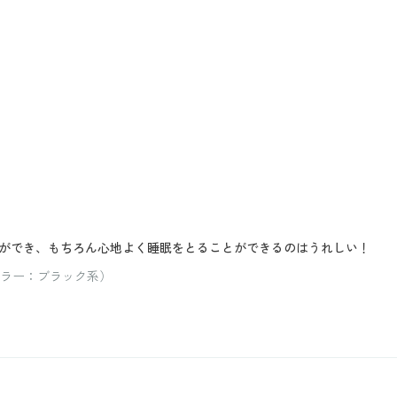
ができ、もちろん心地よく睡眠をとることができるのはうれしい！
 カラー：ブラック系）