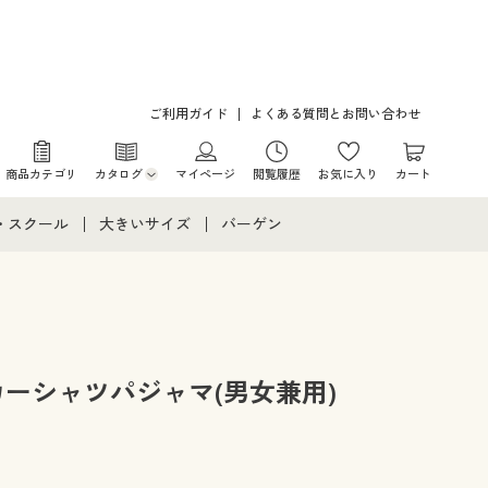
ご利用ガイド
よくある質問とお問い合わせ
商品カテゴリ
カタログ
マイページ
閲覧履歴
お気に入り
カート
カタログ・チラシからのご注文
・スクール
大きいサイズ
バーゲン
デジタルカタログ
て
・スクールすべて
大きいサイズ通販すべて
バーゲンセール
カタログ無料プレゼント
メント
・学生服
大きいサイズ レディース服
シークレットセール
ニア・ティーンズ下着
大きいサイズ レディース下着
カーシャツパジャマ(男女兼用)
大きいサイズ メンズ