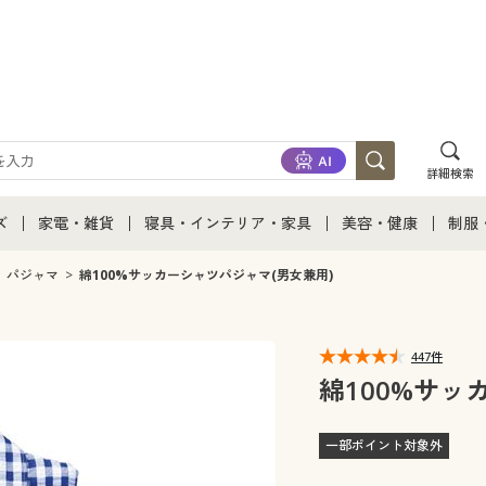
詳細検索
ズ
家電・雑貨
寝具・インテリア・家具
美容・健康
制服
て
ズ通販すべて
家電・雑貨すべて
寝具・インテリア・家具通販すべて
美容・健康通販すべ
制服
パジャマ
綿100%サッカーシャツパジャマ(男女兼用)
ズファッション
家電
家具・収納
美容・健康・サプリ
制服
447件
ズ下着
キッチン・雑貨・日用品
寝具・ベッド
ジュ
綿100%サッ
着
カーテン・ラグ・ファブリック
一部ポイント対象外