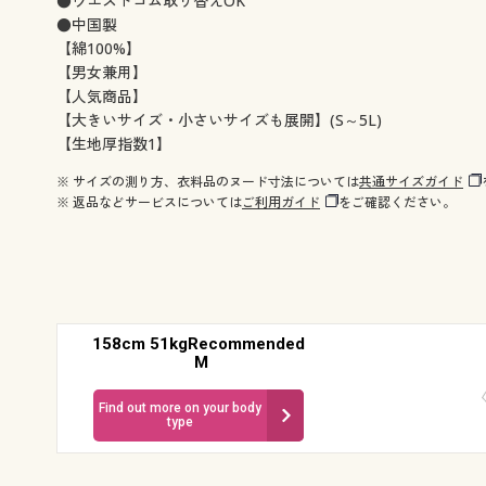
●ウエストゴム取り替えOK
●中国製
【綿100%】
【男女兼用】
【人気商品】
【大きいサイズ・小さいサイズも展開】(S～5L)
【生地厚指数1】
※ サイズの測り方、衣料品のヌード寸法については
共通サイズガイド
※ 返品などサービスについては
ご利用ガイド
をご確認ください。
158cm 51kgRecommended
M
Find out more on your body
type