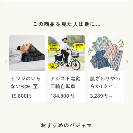
この商品を見た人は他に…
ヒツジのいら
アシスト電動
肌ざわりやわ
ない枕® -至
三輪自転車
らかTタイプ
極-
パジャマ(綿
15,800
円
184,800
円
3,289
円～
3
100%)
1
おすすめのパジャマ