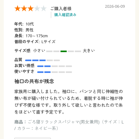
2026-06-09
ご購入者様
購入確認済み
年代:
10代
性別:
男性
身長:
170～175cm
普段のサイズ:
Lサイズ
サイズ感
小さい
大きい
品質
お買い得感
使いやすさ
袖口の共布が残念
家族用に購入しました。袖口に、パンツと同じ伸縮性の
無い布が縫い付けられているため、着脱する時に袖が伸
びず不便な様です。取り外して欲しいと言われたので糸
をほどいて直す予定です。
商品：
ごろ寝リラックスパジャマ(男女兼用)（サイズ：L
/ カラー：ネイビー系）