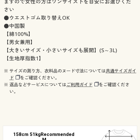
ますので女性の方はワンサイズ下を目安にお選びくだ
さい
●ウエストゴム取り替えOK
●中国製
【綿100%】
【男女兼用】
【大きいサイズ・小さいサイズも展開】(S～3L)
【生地厚指数1】
※ サイズの測り方、衣料品のヌード寸法については
共通サイズガイ
ド
をご確認ください。
※ 返品などサービスについては
ご利用ガイド
をご確認くださ
い。
158cm 51kgRecommended
M