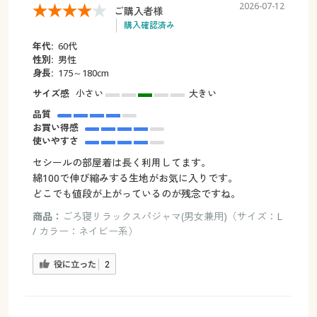
2026-07-12
ご購入者様
購入確認済み
年代:
60代
性別:
男性
身長:
175～180cm
サイズ感
小さい
大きい
品質
お買い得感
使いやすさ
セシールの部屋着は長く利用してます。
綿100で伸び縮みする生地がお気に入りです。
どこでも値段が上がっているのが残念ですね。
商品：
ごろ寝リラックスパジャマ(男女兼用)（サイズ：L
/ カラー：ネイビー系）
役に立った
2