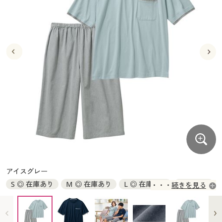
大きいサイズ
制服・スクールすべて
美容・健康・サプリメント
寝具・ベッド
制服・スクール
美容・健康通販すべて
家具・収納
キッチン・雑貨・日用品
バーゲン
大きいサイズ通販すべて
制服・学生服
カーテン・ラグ・ファブリック
大きいサイズ
制服・スクールすべて
美容・健康・サプリメント
寝具・ベッド
詳細検索
バーゲンセール
大きいサイズ レディース服
ジュニア・ティーンズ下着
バーゲン
大きいサイズ通販すべて
制服・学生服
カーテン・ラグ・ファブリック
商品カテゴリ一覧
シークレットセール
大きいサイズ レディース下着
詳細検索
バーゲンセール
大きいサイズ レディース服
ジュニア・ティーンズ下着
カタログ
大きいサイズ メンズ
商品カテゴリ一覧
シークレットセール
大きいサイズ レディース下着
カタログ・チラシからのご注文
カタログ
大きいサイズ 事務・制服
大きいサイズ メンズ
デジタルカタログ
カタログ・チラシからのご注文
アイスグレー
大きいサイズ 事務・制服
S ◎ 在庫あり
M ◎ 在庫あり
L ◎ 在庫あり
LL × 完売
続きを見る
カタログ無料プレゼント
デジタルカタログ
3L ◎ 在庫あり
会員メニュー