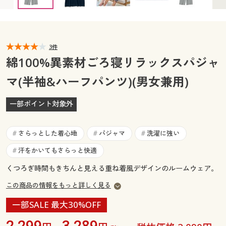
カタログ無料プレゼント
マイページ
会員メニュー
閲覧履歴
3件
マイページ
綿100%異素材ごろ寝リラックスパジャ
お気に入り
マ(半袖&ハーフパンツ)(男女兼用)
閲覧履歴
サポート
一部ポイント対象外
お気に入り
ご利用ガイド
サポート
さらっとした着心地
パジャマ
洗濯に強い
#
#
#
よくある質問とお問い合わせ
汗をかいてもさらっと快適
#
ご利用ガイド
くつろぎ時間もきちんと見える重ね着風デザインのルームウェア。
よくある質問とお問い合わせ
この商品の情報をもっと詳しく見る
一部SALE 最大30%OFF
2,299
3,289