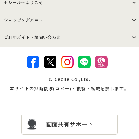
セシールへようこそ
はじめての方へ
ご利用環境について
ショッピングメニュー
セシールご利用規約
プライバシーポリシー
商品カテゴリ
バーゲンセール
ご利用ガイド・お問い合わせ
特定商取引法に基づく表示
古物営業法に基づく表示
カタログ・チラシからのご注
デジタルカタログ
ご注文は
お届けは
文
著作権・商標について
会社案内
交換・返品は
お支払は
カタログ無料プレゼント
特集一覧
© Cecile Co.,Ltd.
会員登録・お客様情報変更に
お客様番号・パスワードをお
本サイトの無断複写(コピー)・複製・転載を禁じます。
プレゼント＆キャンペーン
サイトマップ
ついて
忘れの場合
サイズガイド
よくある質問とお問い合わせ
画面共有サポート