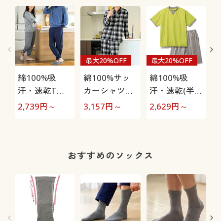
最大20%OFF
最大20%OFF
綿100%吸
綿100%サッ
綿100%吸
汗・速乾Tタ
カーシャツパ
汗・速乾(半袖
イプパジャマ
ジャマ(男女兼
&ハーフパン
2,739
円～
3,157
円～
2,629
円～
4
(長袖)(男女兼
用)
ツ)パジャマ
用)
(男女兼用)
おすすめのソックス