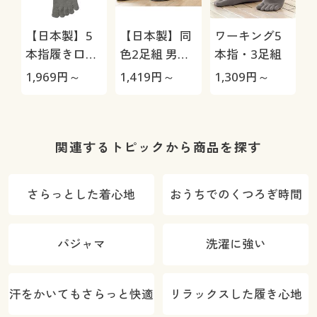
【日本製】5
【日本製】同
ワーキング5
本指履き口ゆ
色2足組 男の
本指・3足組
ったりソック
履き口ゆった
1,969
円～
1,419
円～
1,309
円～
1
ス・2足組(抗
りソックス/抗
菌防臭)
菌防臭
関連するトピックから商品を探す
さらっとした着心地
おうちでのくつろぎ時間
パジャマ
洗濯に強い
汗をかいてもさらっと快適
リラックスした履き心地