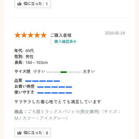
役に立った
1
2026-05-29
ご購入者様
購入確認済み
年代:
60代
性別:
男性
身長:
160～165cm
サイズ感
小さい
大きい
品質
お買い得感
使いやすさ
サラサラした着心地でとても満足しています
商品：
ごろ寝リラックスパジャマ(男女兼用)（サイズ：
M / カラー：アイスグレー）
役に立った
0