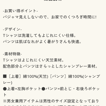
-お買い得ポイント-
パジャマ見えしないので、お家でのくつろぎ時間に!
-デザイン-
Tシャツは洗濯してもよじれにくい仕様。
パンツは肌ばなれがよく暑がりさんも快適。
-素材特徴-
Tシャツはよじれにくい天竺素材。
配色部分とパンツはさらっとしたシャンブレー素材。
■［上着］綿100%(天竺)［パンツ］綿100%(シャンブ
レー)
●上着=左胸ポケット●パンツ=前とじ・右後ろポケッ
ト
※男女兼用アイテムは男性のサイズ設定となっており