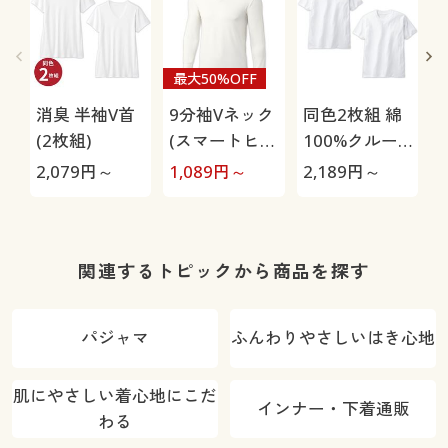
最大50%OFF
消臭 半袖V首
9分袖Vネック
同色2枚組 綿
(2枚組)
(スマートヒー
100%クルー
ト®)
ネックTシャ
2,079
円～
1,089
円～
2,189
円～
1
ツ(半袖)
関連するトピックから商品を探す
パジャマ
ふんわりやさしいはき心地
肌にやさしい着心地にこだ
インナー・下着通販
わる