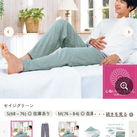
大きいサイズ
制服・スクールすべて
美容・健康・サプリメント
寝具・ベッド
制服・スクール
美容・健康通販すべて
家具・収納
キッチン・雑貨・日用品
バーゲン
大きいサイズ通販すべて
制服・学生服
カーテン・ラグ・ファブリック
大きいサイズ
制服・スクールすべて
美容・健康・サプリメント
寝具・ベッド
詳細検索
バーゲンセール
大きいサイズ レディース服
ジュニア・ティーンズ下着
バーゲン
大きいサイズ通販すべて
制服・学生服
カーテン・ラグ・ファブリック
商品カテゴリ一覧
シークレットセール
大きいサイズ レディース下着
詳細検索
バーゲンセール
大きいサイズ レディース服
ジュニア・ティーンズ下着
カタログ
大きいサイズ メンズ
商品カテゴリ一覧
シークレットセール
大きいサイズ レディース下着
カタログ・チラシからのご注文
カタログ
大きいサイズ 事務・制服
大きいサイズ メンズ
デジタルカタログ
カタログ・チラシからのご注文
セイジグリーン
大きいサイズ 事務・制服
S(68～76) ◎ 在庫あり
M(76～84) ◎ 在庫あり
続きを見る
カタログ無料プレゼント
デジタルカタログ
L(84～94) ◎ 在庫あり
LL(94～104) ◎ 在庫あり
3L(98～108) ◎ 在庫あり
会員メニュー