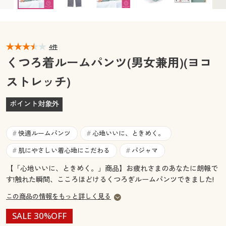
カタログ無料プレゼント
マイページ
会員メニュー
閲覧履歴
4件
マイページ
くつろ着ルームパンツ(男女兼用)(ヨコ
お気に入り
ストレッチ)
閲覧履歴
サポート
ポイント対象外
お気に入り
ご利用ガイド
サポート
快適ルームパンツ
心地いいに、ときめく。
#
#
よくある質問とお問い合わせ
肌にやさしい着心地にこだわる
パジャマ
#
#
ご利用ガイド
【「心地いいに、ときめく。」商品】お疲れさまのあなたに朗報で
す!触れた瞬間、こころほどけるくつろぎルームパンツできました!
よくある質問とお問い合わせ
この商品の情報をもっと詳しく見る
SALE 30%OFF