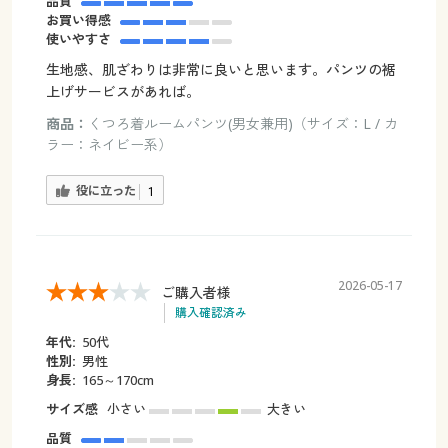
品質
お買い得感
使いやすさ
生地感、肌ざわりは非常に良いと思います。パンツの裾
上げサービスがあれば。
商品：
くつろ着ルームパンツ(男女兼用)（サイズ：L / カ
ラー：ネイビー系）
役に立った
1
2026-05-17
ご購入者様
購入確認済み
年代:
50代
性別:
男性
身長:
165～170cm
サイズ感
小さい
大きい
品質