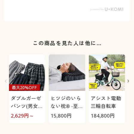
この商品を見た人は他に…
最大20%OFF
ダブルガーゼ
ヒツジのいら
アシスト電動
パンツ(男女兼
ない枕® -至
三輪自転車
用)
極-
H
2,629
円～
15,800
円
184,800
円
4
0