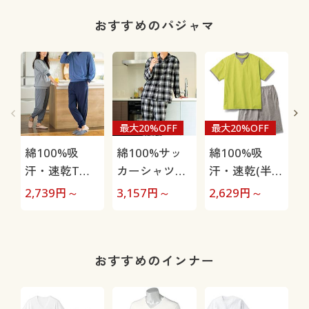
おすすめのパジャマ
最大20%OFF
最大20%OFF
綿100%吸
綿100%サッ
綿100%吸
汗・速乾Tタ
カーシャツパ
汗・速乾(半袖
イプパジャマ
ジャマ(男女兼
&ハーフパン
2,739
円～
3,157
円～
2,629
円～
4
(長袖)(男女兼
用)
ツ)パジャマ
用)
(男女兼用)
おすすめのインナー