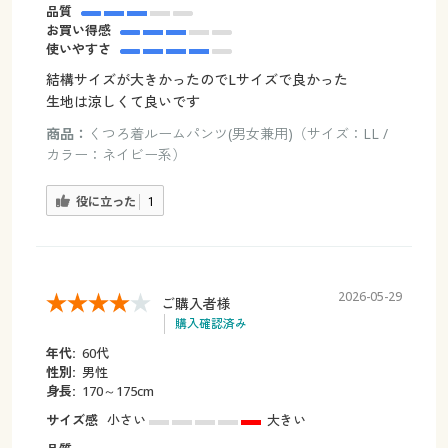
品質
お買い得感
使いやすさ
結構サイズが大きかったのでLサイズで良かった
生地は涼しくて良いです
商品：
くつろ着ルームパンツ(男女兼用)（サイズ：LL /
カラー：ネイビー系）
役に立った
1
2026-05-29
ご購入者様
購入確認済み
年代:
60代
性別:
男性
身長:
170～175cm
サイズ感
小さい
大きい