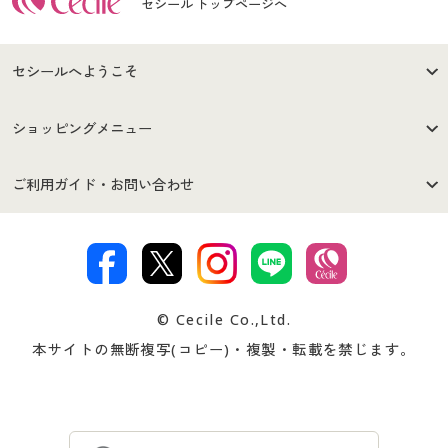
セシール トップページへ
セシールへようこそ
はじめての方へ
ご利用環境について
ショッピングメニュー
セシールご利用規約
プライバシーポリシー
商品カテゴリ
バーゲンセール
ご利用ガイド・お問い合わせ
特定商取引法に基づく表示
古物営業法に基づく表示
カタログ・チラシからのご注
デジタルカタログ
ご注文は
お届けは
文
著作権・商標について
会社案内
交換・返品は
お支払は
カタログ無料プレゼント
特集一覧
© Cecile Co.,Ltd.
会員登録・お客様情報変更に
お客様番号・パスワードをお
本サイトの無断複写(コピー)・複製・転載を禁じます。
プレゼント＆キャンペーン
サイトマップ
ついて
忘れの場合
サイズガイド
よくある質問とお問い合わせ