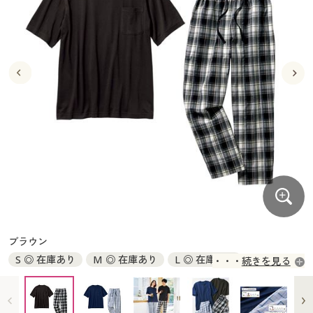
大きいサイズ
制服・スクールすべて
美容・健康・サプリメント
寝具・ベッド
制服・スクール
美容・健康通販すべて
家具・収納
キッチン・雑貨・日用品
バーゲン
大きいサイズ通販すべて
制服・学生服
カーテン・ラグ・ファブリック
大きいサイズ
制服・スクールすべて
美容・健康・サプリメント
寝具・ベッド
詳細検索
バーゲンセール
大きいサイズ レディース服
ジュニア・ティーンズ下着
バーゲン
大きいサイズ通販すべて
制服・学生服
カーテン・ラグ・ファブリック
商品カテゴリ一覧
シークレットセール
大きいサイズ レディース下着
詳細検索
バーゲンセール
大きいサイズ レディース服
ジュニア・ティーンズ下着
カタログ
大きいサイズ メンズ
商品カテゴリ一覧
シークレットセール
大きいサイズ レディース下着
カタログ・チラシからのご注文
カタログ
大きいサイズ 事務・制服
大きいサイズ メンズ
デジタルカタログ
カタログ・チラシからのご注文
ブラウン
大きいサイズ 事務・制服
S ◎ 在庫あり
M ◎ 在庫あり
L ◎ 在庫あり
続きを見る
カタログ無料プレゼント
デジタルカタログ
LL ◎ 在庫あり
3L ◎ 在庫あり
5L ◎ 在庫あり
会員メニュー