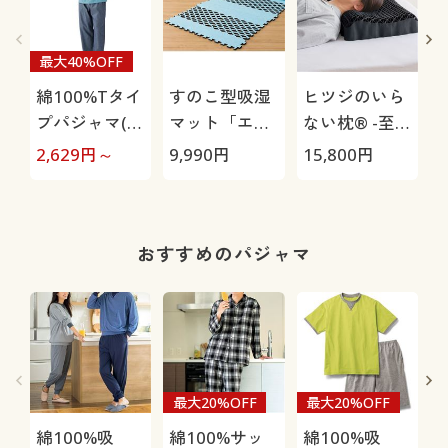
最大40%OFF
綿100%Tタイ
すのこ型吸湿
ヒツジのいら
プパジャマ(男
マット「エア
ない枕® -至
女兼用)
ージョブ®」
極-
2,629
円～
9,990
円
15,800
円
1
Max
おすすめのパジャマ
最大20%OFF
最大20%OFF
綿100%吸
綿100%サッ
綿100%吸