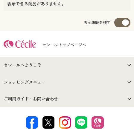
表示できる商品がありません。
表示履歴を残す
セシール トップページへ
セシールへようこそ
はじめての方へ
ご利用環境について
ショッピングメニュー
セシールご利用規約
プライバシーポリシー
商品カテゴリ
バーゲンセール
ご利用ガイド・お問い合わせ
特定商取引法に基づく表示
古物営業法に基づく表示
カタログ・チラシからのご注
デジタルカタログ
ご注文は
お届けは
文
著作権・商標について
会社案内
交換・返品は
お支払は
カタログ無料プレゼント
特集一覧