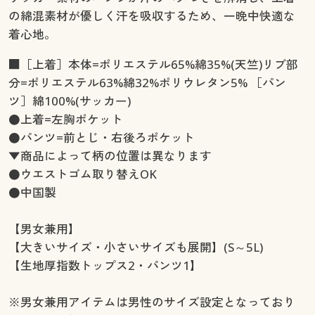
の綿混素材が優しく汗を吸収するため、一晩中快適な
着心地。
■［上着］本体=ポリエステル65%綿35%(天竺)リブ部
分=ポリエステル63%綿32%ポリウレタン5% ［パン
ツ］綿100%(サッカー)
●上着=左胸ポケット
●パンツ=前とじ・右後ろポケット
▼商品によって柄の位置は異なります
●ウエストゴム取り替えOK
●中国製
【男女兼用】
【大きいサイズ・小さいサイズも展開】(S～5L)
【生地厚指数トップス2・パンツ1】
※男女兼用アイテムは男性のサイズ設定となっており