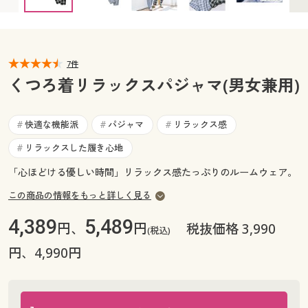
カタログ無料プレゼント
マイページ
会員メニュー
閲覧履歴
7件
マイページ
くつろ着リラックスパジャマ(男女兼用)
お気に入り
閲覧履歴
快適な機能派
パジャマ
リラックス感
#
#
#
サポート
お気に入り
リラックスした履き心地
#
ご利用ガイド
「心ほどける優しい時間」リラックス感たっぷりのルームウェア。
サポート
この商品の情報をもっと詳しく見る
よくある質問とお問い合わせ
ご利用ガイド
4,389
5,489
円、
円
税抜価格 3,990
(税込)
円、4,990円
よくある質問とお問い合わせ