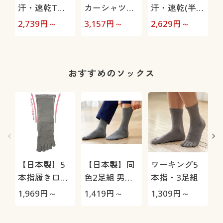
汗・速乾Tタ
カーシャツパ
汗・速乾(半袖
イプパジャマ
ジャマ(男女兼
&ハーフパン
2,739
円～
3,157
円～
2,629
円～
4
(長袖)(男女兼
用)
ツ)パジャマ
用)
(男女兼用)
おすすめのソックス
【日本製】5
【日本製】同
ワーキング5
本指履き口ゆ
色2足組 男の
本指・3足組
ったりソック
履き口ゆった
1,969
円～
1,419
円～
1,309
円～
1
ス・2足組(抗
りソックス/抗
菌防臭)
菌防臭