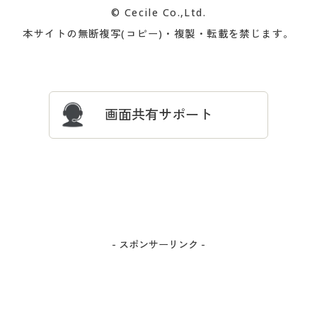
© Cecile Co.,Ltd.
会員登録・お客様情報変更に
お客様番号・パスワードをお
本サイトの無断複写(コピー)・複製・転載を禁じます。
プレゼント＆キャンペーン
サイトマップ
ついて
忘れの場合
サイズガイド
よくある質問とお問い合わせ
画面共有サポート
- スポンサーリンク -