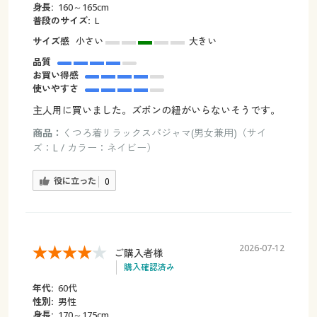
身長:
160～165cm
普段のサイズ:
L
サイズ感
小さい
大きい
品質
お買い得感
使いやすさ
主人用に買いました。ズボンの紐がいらないそうです。
商品：
くつろ着リラックスパジャマ(男女兼用)（サイ
ズ：L / カラー：ネイビー）
役に立った
0
2026-07-12
ご購入者様
購入確認済み
年代:
60代
性別:
男性
身長:
170～175cm