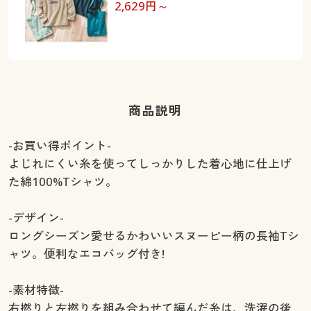
2,629
円～
商品説明
-お買い得ポイント-
よじれにくい糸を使ってしっかりした着心地に仕上げ
た綿100%Tシャツ。
-デザイン-
ロングシーズン愛せるかわいいスヌーピー柄の長袖Tシ
ャツ。便利なエコバッグ付き!
-素材特徴-
右撚りと左撚りを組み合わせて編んだ糸は、洗濯の後