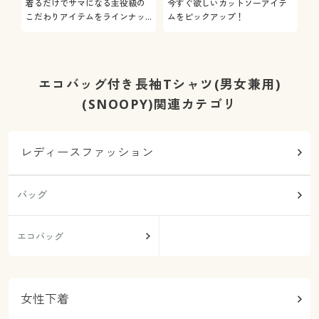
着るだけでサマになる主役級の
今すぐ欲しいカットソーアイテ
着
こだわりアイテムをラインナッ
ムをピックアップ！
日
プ
エコバッグ付き長袖Tシャツ(男女兼用)
(SNOOPY)関連カテゴリ
レディースファッション
バッグ
エコバッグ
女性下着