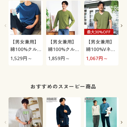
最大30%OFF
【男女兼用】
【男女兼用】
【男女兼用】
綿100%クル
綿100%クル
綿100%Vネッ
ーネックTシ
ーネックTシ
クTシャツ(半
1,529
円～
1,859
円～
1,067
円～
1
ャツ(半袖)
ャツ(長袖)
袖)
おすすめのスヌーピー商品