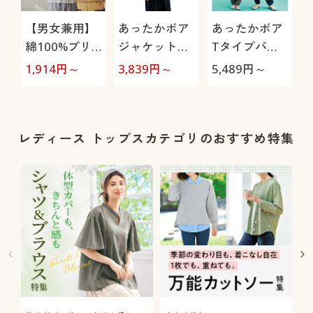
【男女兼用】
あったかボア
あったかボア
綿100%プリ
ジャケット・
Tタイプパジ
ント半袖Tシ
スヌーピー(男
ャマ・スヌー
1,914
円～
3,839
円～
5,489
円～
1
ャツ
女兼用)
ピー(男女兼
(SNOOPY)
用)
レディース トップスカテゴリのおすすめ特集