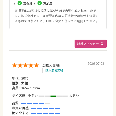
着心地
満足度
※ 要約はお客様の投稿に基づきAIで自動生成されたもので
す。株式会社セシールが要約内容の正確性や適切性を保証す
るものではないため、口コミ全文と併せてご確認ください。
詳細フィルター
2026-07-08
ご購入者様
購入確認済み
年代:
20代
性別:
女性
身長:
165～170cm
サイズ感
小さい
大きい
品質
お買い得感
使いやすさ