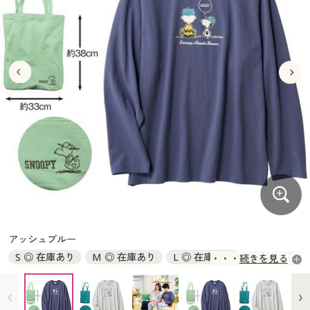
大きいサイズ
制服・スクールすべて
美容・健康・サプリメント
寝具・ベッド
制服・スクール
美容・健康通販すべて
家具・収納
キッチン・雑貨・日用品
バーゲン
大きいサイズ通販すべて
制服・学生服
カーテン・ラグ・ファブリック
大きいサイズ
制服・スクールすべて
美容・健康・サプリメント
寝具・ベッド
詳細検索
バーゲンセール
大きいサイズ レディース服
ジュニア・ティーンズ下着
バーゲン
大きいサイズ通販すべて
制服・学生服
カーテン・ラグ・ファブリック
商品カテゴリ一覧
シークレットセール
大きいサイズ レディース下着
詳細検索
バーゲンセール
大きいサイズ レディース服
ジュニア・ティーンズ下着
カタログ
大きいサイズ メンズ
商品カテゴリ一覧
シークレットセール
大きいサイズ レディース下着
カタログ・チラシからのご注文
カタログ
大きいサイズ 事務・制服
大きいサイズ メンズ
デジタルカタログ
カタログ・チラシからのご注文
アッシュブルー
大きいサイズ 事務・制服
S ◎ 在庫あり
M ◎ 在庫あり
L ◎ 在庫あり
続きを見る
カタログ無料プレゼント
デジタルカタログ
LL ◎ 在庫あり
3L ◎ 在庫あり
5L ◎ 在庫あり
会員メニュー