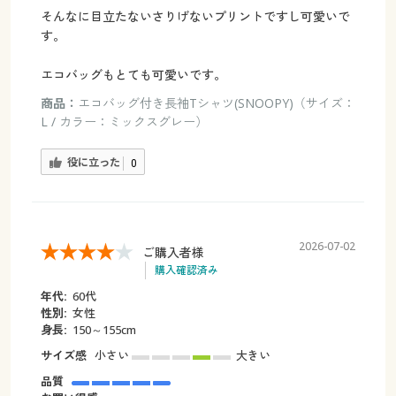
そんなに目立たないさりげないプリントですし可愛いで
す。
エコバッグもとても可愛いです。
商品：
エコバッグ付き長袖Tシャツ(SNOOPY)（サイズ：
L / カラー：ミックスグレー）
役に立った
0
2026-07-02
ご購入者様
購入確認済み
年代:
60代
性別:
女性
身長:
150～155cm
サイズ感
小さい
大きい
品質