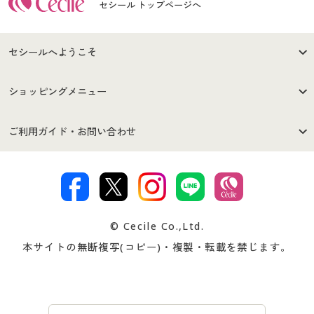
セシール トップページへ
セシールへようこそ
はじめての方へ
ご利用環境について
ショッピングメニュー
セシールご利用規約
プライバシーポリシー
商品カテゴリ
バーゲンセール
ご利用ガイド・お問い合わせ
特定商取引法に基づく表示
古物営業法に基づく表示
カタログ・チラシからのご注
デジタルカタログ
ご注文は
お届けは
文
著作権・商標について
会社案内
交換・返品は
お支払は
カタログ無料プレゼント
特集一覧
© Cecile Co.,Ltd.
会員登録・お客様情報変更に
お客様番号・パスワードをお
本サイトの無断複写(コピー)・複製・転載を禁じます。
プレゼント＆キャンペーン
サイトマップ
ついて
忘れの場合
サイズガイド
よくある質問とお問い合わせ