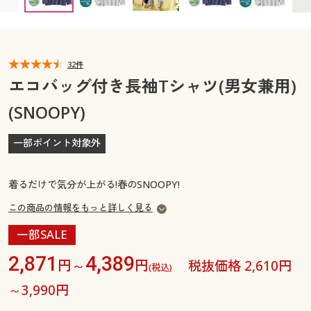
カタログ無料プレゼント
マイページ
会員メニュー
閲覧履歴
32件
マイページ
エコバッグ付き長袖Tシャツ(男女兼用)
お気に入り
(SNOOPY)
閲覧履歴
サポート
一部ポイント対象外
お気に入り
ご利用ガイド
サポート
着るだけで気分が上がる!春のSNOOPY!
よくある質問とお問い合わせ
この商品の情報をもっと詳しく見る
ご利用ガイド
一部SALE
よくある質問とお問い合わせ
2,871
4,389
円～
円
税抜価格 2,610円
(税込)
～3,990円