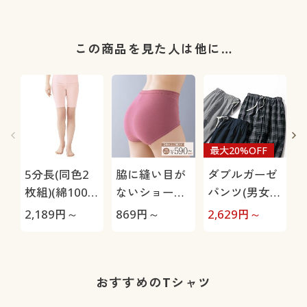
この商品を見た人は他に…
最大20%OFF
5分長(同色2
脇に縫い目が
ダブルガーゼ
枚組)(綿100%
ないショーツ
パンツ(男女兼
抗菌防臭加工
(デイリーヒッ
用)
2,189
円～
869
円～
2,629
円～
3
インナー)
プス®)(綿混
袖
ストレッチ・
はきこみ丈ス
タンダード)
おすすめのTシャツ