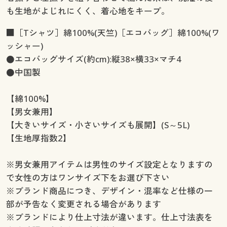
も生地がよじれにくく、着心地をキープ。
■［Tシャツ］綿100%(天竺)［エコバッグ］綿100%(ワ
ッシャー)
●エコバッグサイズ(約cm):縦38×横33×マチ4
●中国製
【綿100%】
【男女兼用】
【大きいサイズ・小さいサイズも展開】(S～5L)
【生地厚指数2】
※男女兼用アイテムは男性のサイズ設定となりますの
で女性の方はワンサイズ下をお選び下さい
※ブランド商品につき、デザイン・混率など仕様の一
部が予告なく変更される場合があります
※ブランドにより仕上寸法が違います。仕上寸法表を