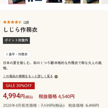
カタログ無料プレゼント
マイページ
会員メニュー
閲覧履歴
13件
マイページ
しじら作務衣
お気に入り
閲覧履歴
ポイント対象外
サポート
お気に入り
甚平・作務衣
#
ご利用ガイド
サポート
日本の夏を愉しむ、和のくつろ着!本格的な作務衣で粋な大人の風
情。
よくある質問とお問い合わせ
ご利用ガイド
この商品の情報をもっと詳しく見る
SALE 30%OFF
よくある質問とお問い合わせ
4,994
円
税抜価格 4,540円
(税込)
2026年4月販売価格：
7,139円(税込)
税抜価格
6,490円