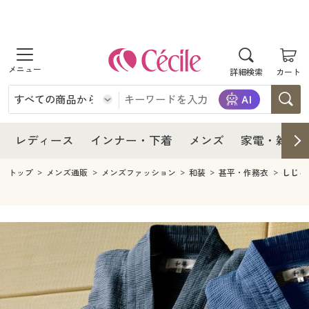
商品を探す
レディース
商品を探す
詳細検索
カート
インナー・下着
レディース通販すべて
レディース
メンズ
インナー・下着通販すべて
レディースファッション
インナー・下着
レディース通販すべて
レディース
インナー・下着
メンズ
家電・雑貨
家電・雑貨
メンズ通販すべて
女性下着
女性下着
メンズ
インナー・下着通販すべて
レディースファッション
トップ
メンズ通販
メンズファッション
和装
甚平・作務衣
しじら
寝具・インテリア・家具
家電・雑貨すべて
メンズファッション
メンズ下着
家電・雑貨
メンズ通販すべて
女性下着
女性下着
美容・健康
寝具・インテリア・家具通販すべて
家電
メンズ下着
ジュニア・ティーンズ下着
寝具・インテリア・家具
家電・雑貨すべて
メンズファッション
メンズ下着
制服・スクール
美容・健康通販すべて
家具・収納
キッチン・雑貨・日用品
美容・健康
寝具・インテリア・家具通販すべて
家電
メンズ下着
ジュニア・ティーンズ下着