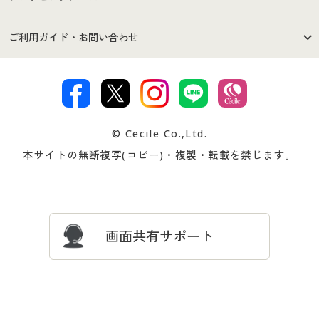
セシールご利用規約
プライバシーポリシー
商品カテゴリ
バーゲンセール
ご利用ガイド・お問い合わせ
特定商取引法に基づく表示
古物営業法に基づく表示
カタログ・チラシからのご注
デジタルカタログ
ご注文は
お届けは
文
著作権・商標について
会社案内
交換・返品は
お支払は
カタログ無料プレゼント
特集一覧
© Cecile Co.,Ltd.
会員登録・お客様情報変更に
お客様番号・パスワードをお
本サイトの無断複写(コピー)・複製・転載を禁じます。
プレゼント＆キャンペーン
サイトマップ
ついて
忘れの場合
サイズガイド
よくある質問とお問い合わせ
画面共有サポート