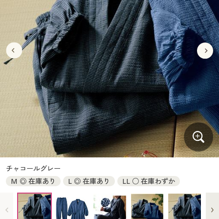
大きいサイズ
制服・スクールすべて
美容・健康・サプリメント
寝具・ベッド
制服・スクール
美容・健康通販すべて
家具・収納
キッチン・雑貨・日用品
バーゲン
大きいサイズ通販すべて
制服・学生服
カーテン・ラグ・ファブリック
大きいサイズ
制服・スクールすべて
美容・健康・サプリメント
寝具・ベッド
詳細検索
バーゲンセール
大きいサイズ レディース服
ジュニア・ティーンズ下着
バーゲン
大きいサイズ通販すべて
制服・学生服
カーテン・ラグ・ファブリック
商品カテゴリ一覧
シークレットセール
大きいサイズ レディース下着
詳細検索
バーゲンセール
大きいサイズ レディース服
ジュニア・ティーンズ下着
カタログ
大きいサイズ メンズ
商品カテゴリ一覧
シークレットセール
大きいサイズ レディース下着
カタログ・チラシからのご注文
カタログ
大きいサイズ 事務・制服
大きいサイズ メンズ
デジタルカタログ
カタログ・チラシからのご注文
チャコールグレー
大きいサイズ 事務・制服
M ◎ 在庫あり
L ◎ 在庫あり
LL ○ 在庫わずか
カタログ無料プレゼント
デジタルカタログ
会員メニュー