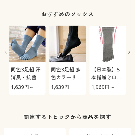
おすすめのソックス
同色3足組 汗
同色3足組 多
【日本製】5
消臭・抗菌防
色カラーリブ
本指履き口ゆ
臭5本指ソッ
ソックス/男の
ったりソック
1,639
円～
1,639
円
1,969
円～
1
クス(中厚地)
汗消臭・抗菌
ス・2足組(抗
防臭
菌防臭)
関連するトピックから商品を探す