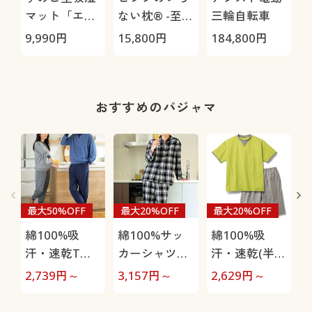
マット「エア
ない枕® -至
三輪自転車
ージョブ®」
極-
9,990
円
15,800
円
184,800
円
2
Max
機
おすすめのパジャマ
最大50%OFF
最大20%OFF
最大20%OFF
綿100%吸
綿100%サッ
綿100%吸
汗・速乾Tタ
カーシャツパ
汗・速乾(半袖
イプパジャマ
ジャマ(男女兼
&ハーフパン
2,739
円～
3,157
円～
2,629
円～
4
(長袖)(男女兼
用)
ツ)パジャマ
用)
(男女兼用)