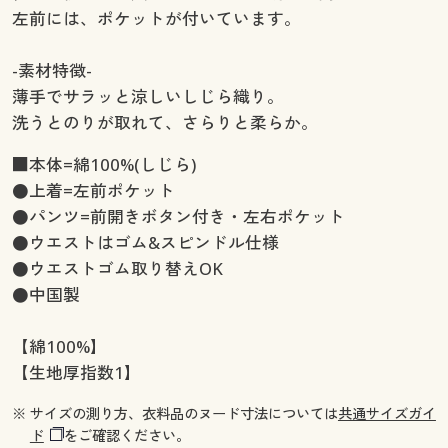
左前には、ポケットが付いています。
-素材特徴-
薄手でサラッと涼しいしじら織り。
洗うとのりが取れて、さらりと柔らか。
■本体=綿100%(しじら)
●上着=左前ポケット
●パンツ=前開きボタン付き・左右ポケット
●ウエストはゴム&スピンドル仕様
●ウエストゴム取り替えOK
●中国製
【綿100%】
【生地厚指数1】
※ サイズの測り方、衣料品のヌード寸法については
共通サイズガイ
ド
をご確認ください。