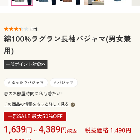
カタログ無料プレゼント
マイページ
会員メニュー
閲覧履歴
63件
マイページ
綿100%ラグラン長袖パジャマ(男女兼
お気に入り
用)
閲覧履歴
サポート
一部ポイント対象外
お気に入り
ご利用ガイド
サポート
ゆったりパジャマ
パジャマ
#
#
よくある質問とお問い合わせ
春のお部屋時間に私も着たい!!
ご利用ガイド
この商品の情報をもっと詳しく見る
よくある質問とお問い合わせ
一部SALE 最大50%OFF
1,639
4,389
円～
円
税抜価格 1,490円
(税込)