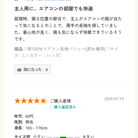
主人用に。エアコンの部屋でも快適
就寝時、寝る位置の都合で、主人がエアコンの風が当た
って気になるとのことで、薄手の長袖を探していまし
た。着心地が良く、風も気にならず快眠できているそう
です。
商品：
綿100%ラグラン長袖パジャマ(男女兼用)（サイ
ズ：L / カラー：レンガ）
役に立った
0
2026-07-16
ご購入者様
購入確認済み
年代:
60代
性別:
男性
身長:
165～170cm
サイズ感
小さい
大きい