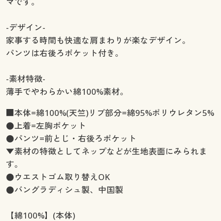
マです。
-デザイン-
家事する時間も快適な肩まわりが楽なデザイン。
パンツは右後ろポケット付き。
-素材特徴-
薄手でやわらかい綿100%素材。
■本体=綿100%(天竺)リブ部分=綿95%ポリウレタン5%
●上着=左胸ポケット
●パンツ=前とじ・右後ろポケット
▼素材の特徴としてネップなどが生地表面にみられま
す。
●ウエストゴム取り替えOK
●バングラディシュ製、中国製
【綿100%】(本体)