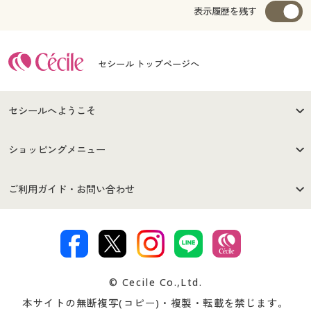
表示履歴を残す
セシール トップページへ
セシールへようこそ
はじめての方へ
ご利用環境について
ショッピングメニュー
セシールご利用規約
プライバシーポリシー
商品カテゴリ
バーゲンセール
ご利用ガイド・お問い合わせ
特定商取引法に基づく表示
古物営業法に基づく表示
カタログ・チラシからのご注
デジタルカタログ
ご注文は
お届けは
文
著作権・商標について
会社案内
交換・返品は
お支払は
カタログ無料プレゼント
特集一覧
© Cecile Co.,Ltd.
会員登録・お客様情報変更に
お客様番号・パスワードをお
本サイトの無断複写(コピー)・複製・転載を禁じます。
プレゼント＆キャンペーン
サイトマップ
ついて
忘れの場合