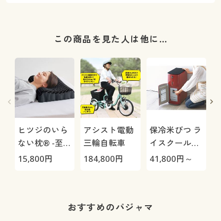
この商品を見た人は他に…
ヒツジのいら
アシスト電動
保冷米びつ ラ
ない枕® -至
三輪自転車
イスクール
極-
HRC-
15,800
円
184,800
円
41,800
円～
3
05S/HRC-10S
おすすめのパジャマ