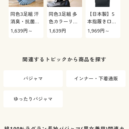
同色3足組 汗
同色3足組 多
【日本製】5
消臭・抗菌防
色カラーリブ
本指履き口ゆ
臭5本指ソッ
ソックス/男の
ったりソック
1,639
円～
1,639
円
1,969
円～
1
クス(中厚地)
汗消臭・抗菌
ス・2足組(抗
防臭
菌防臭)
関連するトピックから商品を探す
パジャマ
インナー・下着通販
ゆったりパジャマ
綿100%ラグラン長袖パジャマ(男女兼用)関連カ