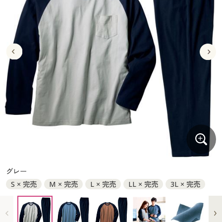
大きいサイズ
制服・スクールすべて
美容・健康・サプリメント
寝具・ベッド
制服・スクール
美容・健康通販すべて
家具・収納
キッチン・雑貨・日用品
バーゲン
大きいサイズ通販すべて
制服・学生服
カーテン・ラグ・ファブリック
大きいサイズ
制服・スクールすべて
美容・健康・サプリメント
寝具・ベッド
詳細検索
バーゲンセール
大きいサイズ レディース服
ジュニア・ティーンズ下着
バーゲン
大きいサイズ通販すべて
制服・学生服
カーテン・ラグ・ファブリック
商品カテゴリ一覧
シークレットセール
大きいサイズ レディース下着
詳細検索
バーゲンセール
大きいサイズ レディース服
ジュニア・ティーンズ下着
カタログ
大きいサイズ メンズ
商品カテゴリ一覧
シークレットセール
大きいサイズ レディース下着
カタログ・チラシからのご注文
カタログ
大きいサイズ 事務・制服
大きいサイズ メンズ
デジタルカタログ
カタログ・チラシからのご注文
グレー
大きいサイズ 事務・制服
S × 完売
M × 完売
L × 完売
LL × 完売
3L × 完売
カタログ無料プレゼント
デジタルカタログ
会員メニュー