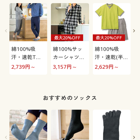
O
最大20%OFF
最大20%OFF
綿100%吸
綿100%サッ
綿100%吸
汗・速乾Tタ
カーシャツパ
汗・速乾(半袖
イプパジャマ
ジャマ(男女兼
&ハーフパン
2,739
円～
3,157
円～
2,629
円～
4
(長袖)(男女兼
用)
ツ)パジャマ
用)
(男女兼用)
おすすめのソックス