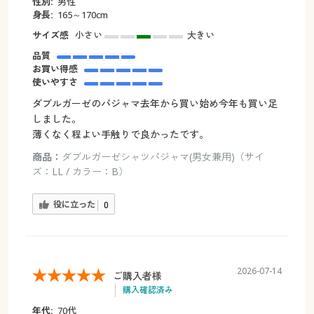
性別:
男性
身長:
165～170cm
サイズ感
小さい
大きい
品質
お買い得感
使いやすさ
ダブルガーゼのパジャマ去年から買い始め今年も買い足
しました。
薄くなく程よい手触りで良かったです。
商品：
ダブルガーゼシャツパジャマ(男女兼用)（サイ
ズ：LL / カラー：B）
役に立った
0
2026-07-14
ご購入者様
購入確認済み
年代:
70代