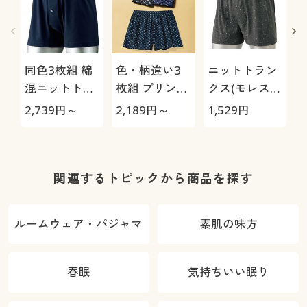
同色3枚組 綿
色・柄違い3
ニットトラン
混ニットトラ
枚組 プリント
クス(モレスキ
ンクス/ウエス
トランクス/綿
ュー)(吸水・
2,739
円～
2,189
円～
1,529
円
1
トが平ゴムじ
100%(前開き)
抗菌・尿漏れ
ゃない柔らか
対策)
仕様(前開き)
関連するトピックから商品を探す
ルームウェア・パジャマ
素肌の味方
春眠
気持ちいい眠り