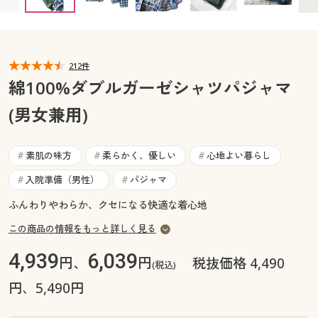
カタログ無料プレゼント
マイページ
会員メニュー
閲覧履歴
212件
マイページ
綿100%ダブルガーゼシャツパジャマ
お気に入り
(男女兼用)
閲覧履歴
サポート
お気に入り
素肌の味方
柔らかく、優しい
心地よい暮らし
#
#
#
ご利用ガイド
入院準備（男性）
パジャマ
#
#
サポート
ふんわりやわらか、クセになる快適な着心地
よくある質問とお問い合わせ
ご利用ガイド
この商品の情報をもっと詳しく見る
4,939
6,039
よくある質問とお問い合わせ
円、
円
税抜価格 4,490
(税込)
円、5,490円