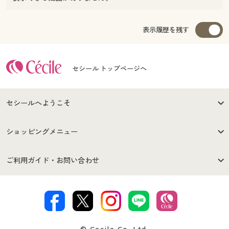
表示履歴を残す
セシール トップページへ
セシールへようこそ
はじめての方へ
ご利用環境について
ショッピングメニュー
セシールご利用規約
プライバシーポリシー
商品カテゴリ
バーゲンセール
ご利用ガイド・お問い合わせ
特定商取引法に基づく表示
古物営業法に基づく表示
カタログ・チラシからのご注
デジタルカタログ
ご注文は
お届けは
文
カラー・サイズを選択しカートに入れる
著作権・商標について
会社案内
交換・返品は
お支払は
カタログ無料プレゼント
特集一覧