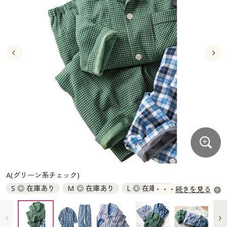
大きいサイズ
制服・スクールすべて
美容・健康・サプリメント
寝具・ベッド
制服・スクール
美容・健康通販すべて
家具・収納
キッチン・雑貨・日用品
バーゲン
大きいサイズ通販すべて
制服・学生服
カーテン・ラグ・ファブリック
大きいサイズ
制服・スクールすべて
美容・健康・サプリメント
寝具・ベッド
詳細検索
バーゲンセール
大きいサイズ レディース服
ジュニア・ティーンズ下着
バーゲン
大きいサイズ通販すべて
制服・学生服
カーテン・ラグ・ファブリック
商品カテゴリ一覧
シークレットセール
大きいサイズ レディース下着
詳細検索
バーゲンセール
大きいサイズ レディース服
ジュニア・ティーンズ下着
カタログ
大きいサイズ メンズ
商品カテゴリ一覧
シークレットセール
大きいサイズ レディース下着
カタログ・チラシからのご注文
カタログ
大きいサイズ 事務・制服
大きいサイズ メンズ
デジタルカタログ
カタログ・チラシからのご注文
A(グリーン系チェック)
大きいサイズ 事務・制服
S ◎ 在庫あり
M ◎ 在庫あり
L ◎ 在庫あり
続きを見る
カタログ無料プレゼント
デジタルカタログ
LL ◎ 在庫あり
3L ◎ 在庫あり
5L ◎ 在庫あり
会員メニュー