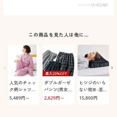
この商品を見た人は他に…
最大20%OFF
人気のチェッ
ダブルガーゼ
ヒツジのいら
ク柄シャツパ
パンツ(男女兼
ない枕® -至
ジャマ(綿
用)
極-
5,489
円～
2,629
円～
15,800
円
1
100%)(二重ガ
ーゼ)