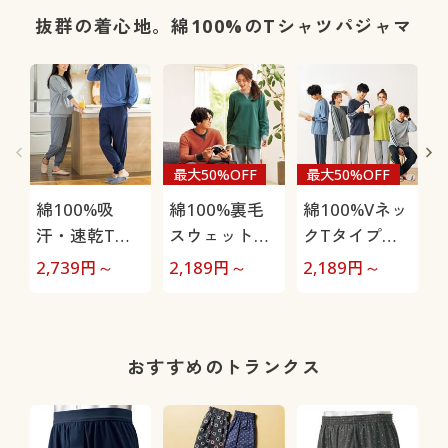
抜群の着心地。綿100%のTシャツパジャマ
最大50%OFF
最大50%OFF
綿100%吸
綿100%裏毛
綿100%Vネッ
汗・速乾Tタ
スウェットパ
クTタイプパ
イプパジャマ
ジャマ(男女兼
ジャマ(男女兼
2,739
円～
2,189
円～
2,189
円～
3
(長袖)(男女兼
用)
用)
用)
おすすめのトランクス