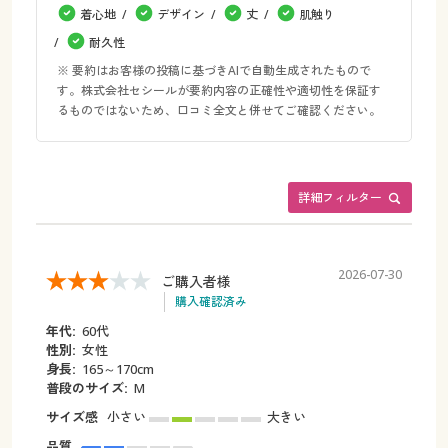
着心地
デザイン
丈
肌触り
耐久性
※ 要約はお客様の投稿に基づきAIで自動生成されたもので
す。株式会社セシールが要約内容の正確性や適切性を保証す
るものではないため、口コミ全文と併せてご確認ください。
詳細フィルター
2026-07-30
ご購入者様
購入確認済み
年代:
60代
性別:
女性
身長:
165～170cm
普段のサイズ:
M
サイズ感
小さい
大きい
品質