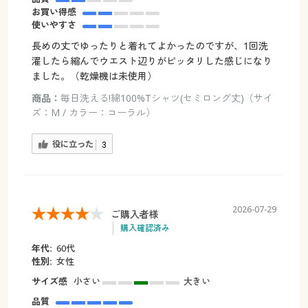
お買い得感
使いやすさ
長めの丈でゆったりと着れてよかったのですが、1回洗
濯したら縮んでウエスト辺りがピッタリした感じになり
ました。（乾燥機は未使用）
商品：
毎日洗える!綿100%Tシャツ(セミロング丈)（サイ
ズ：M / カラー：コーラル）
役に立った
3
2026-07-29
ご購入者様
購入確認済み
年代:
60代
性別:
女性
サイズ感
小さい
大きい
品質