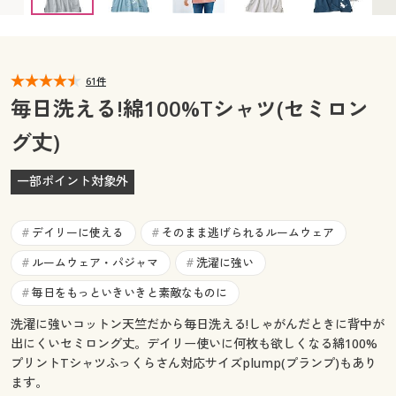
カタログ無料プレゼント
マイページ
会員メニュー
閲覧履歴
61件
マイページ
毎日洗える!綿100%Tシャツ(セミロン
お気に入り
グ丈)
閲覧履歴
サポート
一部ポイント対象外
お気に入り
ご利用ガイド
サポート
デイリーに使える
そのまま逃げられるルームウェア
#
#
よくある質問とお問い合わせ
ルームウェア・パジャマ
洗濯に強い
#
#
ご利用ガイド
毎日をもっといきいきと素敵なものに
#
よくある質問とお問い合わせ
洗濯に強いコットン天竺だから毎日洗える!しゃがんだときに背中が
出にくいセミロング丈。デイリー使いに何枚も欲しくなる綿100%
プリントTシャツふっくらさん対応サイズplump(プランプ)もあり
ます。