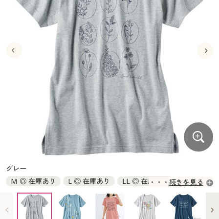
大きいサイズ
制服・スクールすべて
美容・健康・サプリメント
寝具・ベッド
制服・スクール
美容・健康通販すべて
家具・収納
キッチン・雑貨・日用品
バーゲン
大きいサイズ通販すべて
制服・学生服
カーテン・ラグ・ファブリック
大きいサイズ
制服・スクールすべて
美容・健康・サプリメント
寝具・ベッド
詳細検索
バーゲンセール
大きいサイズ レディース服
ジュニア・ティーンズ下着
バーゲン
大きいサイズ通販すべて
制服・学生服
カーテン・ラグ・ファブリック
商品カテゴリ一覧
シークレットセール
大きいサイズ レディース下着
詳細検索
バーゲンセール
大きいサイズ レディース服
ジュニア・ティーンズ下着
カタログ
大きいサイズ メンズ
商品カテゴリ一覧
シークレットセール
大きいサイズ レディース下着
カタログ・チラシからのご注文
カタログ
大きいサイズ 事務・制服
大きいサイズ メンズ
デジタルカタログ
カタログ・チラシからのご注文
グレー
大きいサイズ 事務・制服
M ◎ 在庫あり
L ◎ 在庫あり
LL ◎ 在庫あり
続きを見る
カタログ無料プレゼント
デジタルカタログ
3L ◎ 在庫あり
5L ◎ 在庫あり
会員メニュー