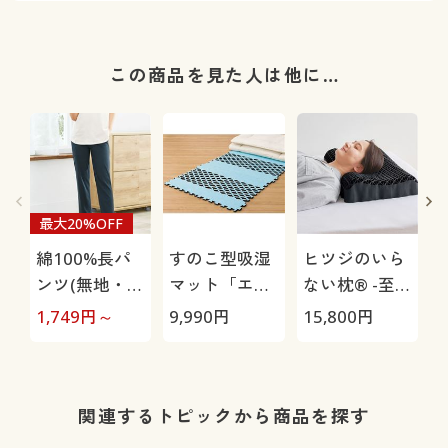
この商品を見た人は他に…
最大20%OFF
綿100%長パ
すのこ型吸湿
ヒツジのいら
ンツ(無地・お
マット「エア
ない枕® -至
うちパンツ)
ージョブ®」
極-
1,749
円～
9,990
円
15,800
円
1
Max
関連するトピックから商品を探す