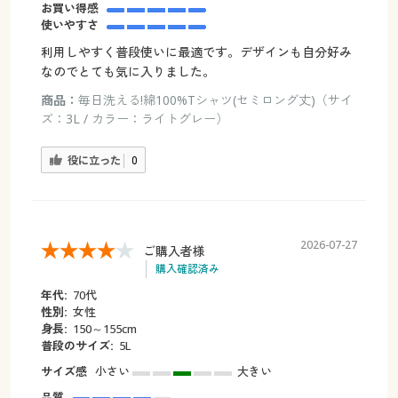
お買い得感
使いやすさ
利用しやすく普段使いに最適です。デザインも自分好み
なのでとても気に入りました。
商品：
毎日洗える!綿100%Tシャツ(セミロング丈)（サイ
ズ：3L / カラー：ライトグレー）
役に立った
0
2026-07-27
ご購入者様
購入確認済み
年代:
70代
性別:
女性
身長:
150～155cm
普段のサイズ:
5L
サイズ感
小さい
大きい
品質