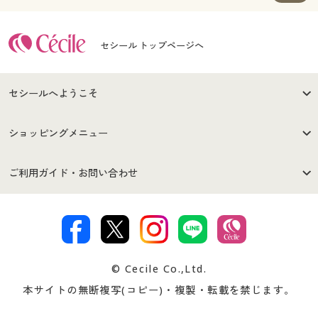
セシール トップページへ
セシールへようこそ
はじめての方へ
ご利用環境について
ショッピングメニュー
セシールご利用規約
プライバシーポリシー
商品カテゴリ
バーゲンセール
ご利用ガイド・お問い合わせ
特定商取引法に基づく表示
古物営業法に基づく表示
カタログ・チラシからのご注
デジタルカタログ
ご注文は
お届けは
文
著作権・商標について
会社案内
交換・返品は
お支払は
カタログ無料プレゼント
特集一覧
© Cecile Co.,Ltd.
会員登録・お客様情報変更に
お客様番号・パスワードをお
本サイトの無断複写(コピー)・複製・転載を禁じます。
プレゼント＆キャンペーン
サイトマップ
ついて
忘れの場合