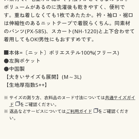
ボリュームがあるのに洗濯後も乾きやすく、便利で
す。重ね着しなくても1枚であたたか。衿・袖口・裾口
は伸縮性のあるニットテープで着脱らくちん。同素材
のパンツ(PX-585)、スカート(NH-1220)と上下合わせて
着用してもOK!男性にもおすすめです。
■本体=〔ニット〕ポリエステル100%(フリース)
●左胸ポケット
●中国製
【大きいサイズも展開】(M～3L)
【生地厚指数5++】
※ サイズの測り方、衣料品のヌード寸法については
共通サイズガイ
ド
をご確認ください。
※ 返品などサービスについては
ご利用ガイド
をご確認くださ
い。