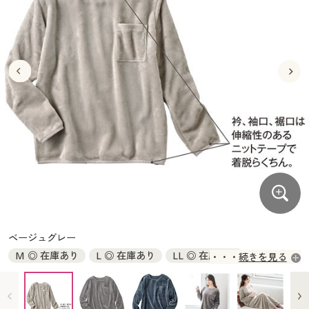
大きいサイズ
制服・スクールすべて
美容・健康・サプリメント
寝具・ベッド
制服・スクール
美容・健康通販すべて
家具・収納
キッチン・雑貨・日用品
バーゲン
大きいサイズ通販すべて
制服・学生服
カーテン・ラグ・ファブリック
大きいサイズ
制服・スクールすべて
美容・健康・サプリメント
寝具・ベッド
詳細検索
バーゲンセール
大きいサイズ レディース服
ジュニア・ティーンズ下着
バーゲン
大きいサイズ通販すべて
制服・学生服
カーテン・ラグ・ファブリック
商品カテゴリ一覧
シークレットセール
大きいサイズ レディース下着
詳細検索
バーゲンセール
大きいサイズ レディース服
ジュニア・ティーンズ下着
カタログ
大きいサイズ メンズ
商品カテゴリ一覧
シークレットセール
大きいサイズ レディース下着
カタログ・チラシからのご注文
カタログ
大きいサイズ 事務・制服
大きいサイズ メンズ
デジタルカタログ
カタログ・チラシからのご注文
ベージュグレー
大きいサイズ 事務・制服
M ◎ 在庫あり
L ◎ 在庫あり
LL ◎ 在庫あり
続きを見る
カタログ無料プレゼント
デジタルカタログ
3L ◎ 在庫あり
会員メニュー