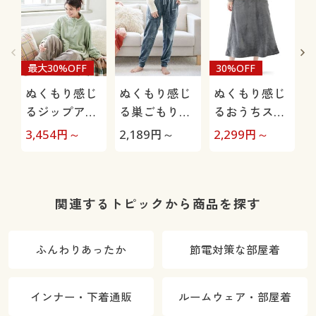
最大30%OFF
30%OFF
ぬくもり感じ
ぬくもり感じ
ぬくもり感じ
るジップアッ
る巣ごもりル
るおうちスカ
プルームウェ
ームパンツ(両
ート
3,454
円～
2,189
円～
2,299
円～
8
ア
面起毛フリー
ス)
関連するトピックから商品を探す
ふんわりあったか
節電対策な部屋着
インナー・下着通販
ルームウェア・部屋着