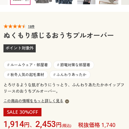
カタログ無料プレゼント
マイページ
会員メニュー
閲覧履歴
18件
マイページ
ぬくもり感じるおうちプルオーバー
お気に入り
閲覧履歴
ポイント対象外
サポート
お気に入り
ルームウェア・部屋着
節電対策な部屋着
#
#
ご利用ガイド
サポート
秋冬人気の起毛素材
ふんわりあったか
#
#
とろけるような肌ざわりにうっとり、ふんわりあたたかホイップフ
よくある質問とお問い合わせ
ご利用ガイド
リースのおうちプルオーバー。
この商品の情報をもっと詳しく見る
よくある質問とお問い合わせ
SALE 30%OFF
1,914
2,453
円、
円
税抜価格 1,740
(税込)