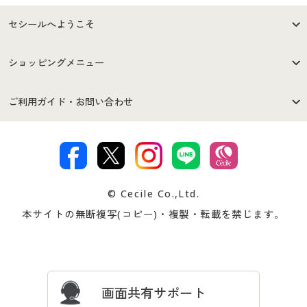
セシールへようこそ
はじめての方へ
ご利用環境について
ショッピングメニュー
セシールご利用規約
プライバシーポリシー
商品カテゴリ
バーゲンセール
ご利用ガイド・お問い合わせ
特定商取引法に基づく表示
古物営業法に基づく表示
カタログ・チラシからのご注
デジタルカタログ
ご注文は
お届けは
文
著作権・商標について
会社案内
交換・返品は
お支払は
カタログ無料プレゼント
特集一覧
© Cecile Co.,Ltd.
会員登録・お客様情報変更に
お客様番号・パスワードをお
本サイトの無断複写(コピー)・複製・転載を禁じます。
プレゼント＆キャンペーン
サイトマップ
ついて
忘れの場合
サイズガイド
よくある質問とお問い合わせ
画面共有サポート