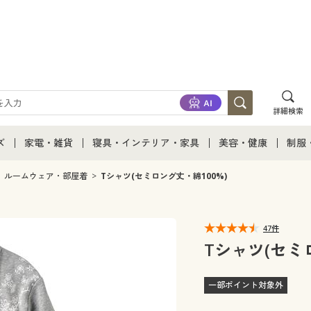
詳細検索
ズ
家電・雑貨
寝具・インテリア・家具
美容・健康
制服
て
ズ通販すべて
家電・雑貨すべて
寝具・インテリア・家具通販すべて
美容・健康通販すべ
制服
ルームウェア・部屋着
Tシャツ(セミロング丈・綿100%)
ズファッション
家電
家具・収納
美容・健康・サプリ
制服
47件
ズ下着
キッチン・雑貨・日用品
寝具・ベッド
ジュ
Tシャツ(セミ
着
カーテン・ラグ・ファブリック
一部ポイント対象外