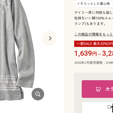
さらっとした着心地
#
デイリー用に何枚も欲し
気持ちいい綿100%スム
ランプ)もあります。
この商品の情報をもっと
一部SALE 最大25%OF
1,639
3,2
円～
2026年2月販売価格：
2,1
カ
イエロー