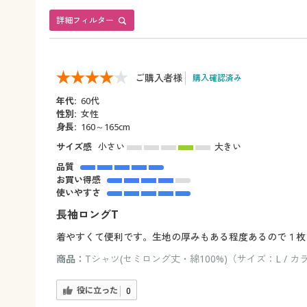
詳細フィルター
ご購入者様
購入確認済み
年代:
60代
性別:
女性
身長:
160～165cm
サイズ感
小さい
大きい
品質
お買い得感
使いやすさ
長袖ロングT
着やすくて便利です。生地の厚みもある程度あるので１枚
商品：
Tシャツ(セミロング丈・綿100%)（サイズ：L /
役に立った
0