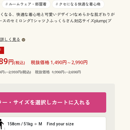
大きいサイズ 事務・制服
ルームウェア・部屋着
クセになる快適な着心地
#
#
くなる、快適な着心地と可愛いデザイン!なめらかな肌ざわりが
ースのセミロングTシャツ♪ふっくらさん対応サイズplump(プ
詳しく見る
F
89
円
税抜価格 1,490円～2,990円
(税込)
89円、2,959円(税込)
税抜価格
1,990円、2,690円
ラー・サイズを選択しカートに入れる
158cm / 51kg
M
Find your size
ネイビー