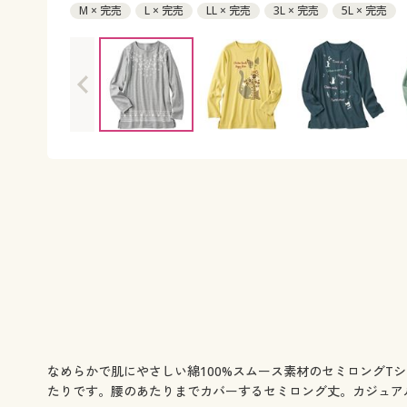
M × 完売
L × 完売
LL × 完売
3L × 完売
5L × 完売
なめらかで肌にやさしい綿100%スムース素材のセミロング
たりです。腰のあたりまでカバーするセミロング丈。カジュアル