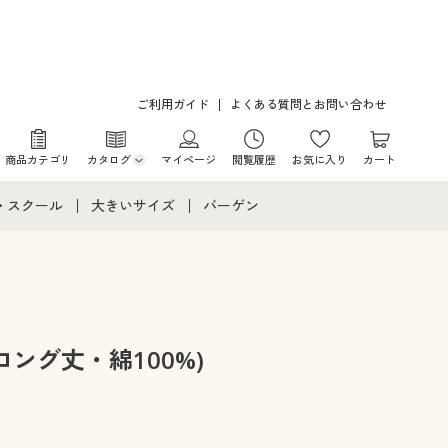
ご利用ガイド
よくある質問とお問い合わせ
商品カテゴリ
カタログ
マイページ
閲覧履歴
お気に入り
カート
カタログ・チラシからのご注文
・スクール
大きいサイズ
バーゲン
デジタルカタログ
て
・スクールすべて
大きいサイズ通販すべて
バーゲンセール
カタログ無料プレゼント
メント
・学生服
大きいサイズ レディース服
シークレットセール
ニア・ティーンズ下着
大きいサイズ レディース下着
ロング丈・綿100%)
大きいサイズ メンズ