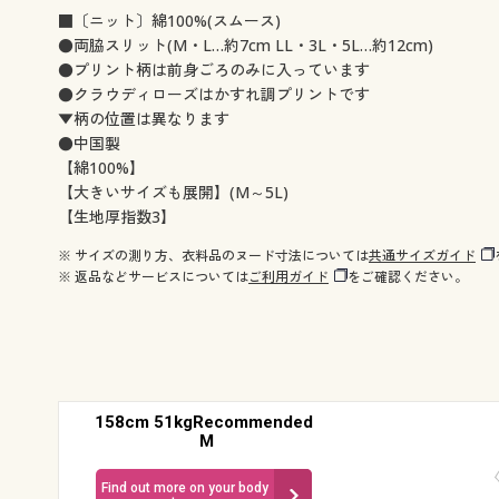
■〔ニット〕綿100%(スムース)
●両脇スリット(M・L…約7cm LL・3L・5L…約12cm)
●プリント柄は前身ごろのみに入っています
●クラウディローズはかすれ調プリントです
▼柄の位置は異なります
●中国製
【綿100%】
【大きいサイズも展開】(M～5L)
【生地厚指数3】
※ サイズの測り方、衣料品のヌード寸法については
共通サイズガイド
※ 返品などサービスについては
ご利用ガイド
をご確認ください。
158cm 51kgRecommended
M
Find out more on your body