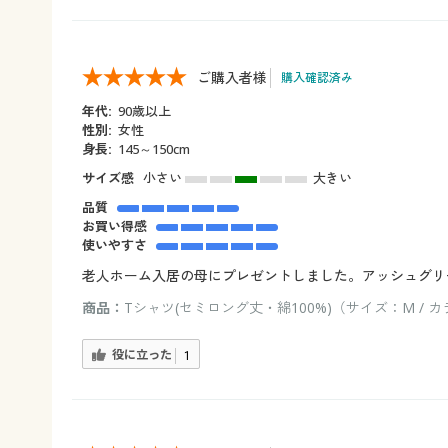
ご購入者様
購入確認済み
年代:
90歳以上
性別:
女性
身長:
145～150cm
サイズ感
小さい
大きい
品質
お買い得感
使いやすさ
老人ホーム入居の母にプレゼントしました。アッシュグリ
商品：
Tシャツ(セミロング丈・綿100%)（サイズ：M /
役に立った
1