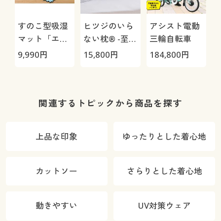
すのこ型吸湿
ヒツジのいら
アシスト電動
マット「エア
ない枕® -至
三輪自転車
ージョブ®」
極-
9,990
円
15,800
円
184,800
円
3
Max
関連するトピックから商品を探す
O
上品な印象
ゆったりとした着心地
カットソー
さらりとした着心地
動きやすい
UV対策ウェア