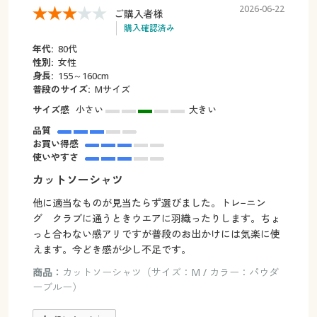
2026-06-22
ご購入者様
購入確認済み
年代:
80代
性別:
女性
身長:
155～160cm
普段のサイズ:
Мサイズ
サイズ感
小さい
大きい
品質
お買い得感
使いやすさ
カットソーシャツ
他に適当なものが見当たらず選びました。トレ−ニン
グ クラブに通うときウエアに羽織ったりします。ちょ
っと合わない感アリですが普段のお出かけには気楽に使
えます。今どき感が少し不足です。
商品：
カットソーシャツ（サイズ：M / カラー：パウダ
ーブルー）