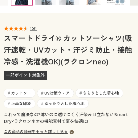
カタログ無料プレゼント
マイページ
会員メニュー
閲覧履歴
10件
マイページ
スマートドライ® カットソーシャツ(吸
お気に入り
汗速乾・UVカット・汗ジミ防止・接触
閲覧履歴
冷感・洗濯機OK)(ラクロンneo)
サポート
お気に入り
ご利用ガイド
一部ポイント対象外
サポート
よくある質問とお問い合わせ
カットソー
UV対策ウェア
さらりとした着心地
#
#
#
ご利用ガイド
上品な印象
ゆったりとした着心地
#
#
よくある質問とお問い合わせ
これって魔法なの?薄いのに透けにくく汗染み目立たない!Smart
Dry×ラクロンネオの機能素材で夏を快適に!
この商品の情報をもっと詳しく見る