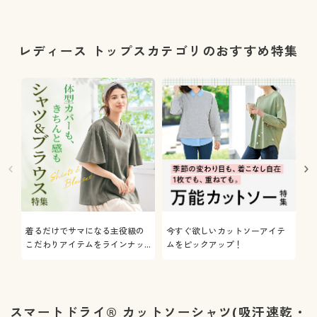
レディース トップスカテゴリのおすすめ特集
着るだけでサマになる主役級の
今すぐ欲しいカットソーアイテ
着
こだわりアイテムをラインナッ
ムをピックアップ！
日
プ
スマートドライ® カットソーシャツ(吸汗速乾・