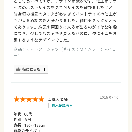
として良いのですが、デザインが微妙です。仕上がりサ
イズのバストサイズを見てＭサイズを選びましたけど、
前身頃の襟元のタックが多すぎでバストサイズの仕上が
りが大きめなのだと分かりました。袖口もタックがとっ
てあります。胸元や肩回りに丸みが出るのがイヤな年齢
になり、少しでもスッキリ見えたいのに、逆にそこを強
調するようなデザインでした。
商品：
カットソーシャツ（サイズ：M / カラー：ネイビ
ー）
役に立った
1
2026-07-10
ご購入者様
購入確認済み
年代:
60代
性別:
女性
身長:
150～155cm
普段のサイズ:
L