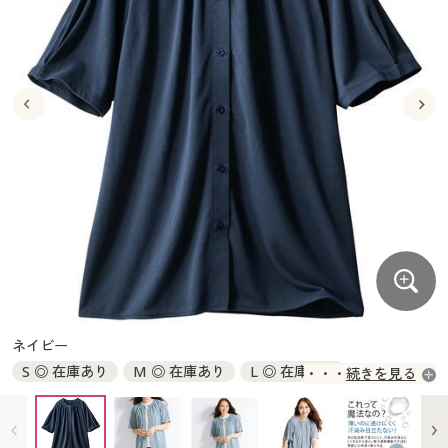
大きいサイズ
制服・スクールすべて
美容・健康・サプリメント
寝具・ベッド
制服・スクール
美容・健康通販すべて
家具・収納
キッチン・雑貨・日用品
バーゲン
大きいサイズ通販すべて
制服・学生服
カーテン・ラグ・ファブリック
大きいサイズ
制服・スクールすべて
美容・健康・サプリメント
寝具・ベッド
詳細検索
バーゲンセール
大きいサイズ レディース服
ジュニア・ティーンズ下着
バーゲン
大きいサイズ通販すべて
制服・学生服
カーテン・ラグ・ファブリック
商品カテゴリ一覧
シークレットセール
大きいサイズ レディース下着
詳細検索
バーゲンセール
大きいサイズ レディース服
ジュニア・ティーンズ下着
カタログ
大きいサイズ メンズ
商品カテゴリ一覧
シークレットセール
大きいサイズ レディース下着
カタログ・チラシからのご注文
カタログ
大きいサイズ 事務・制服
大きいサイズ メンズ
デジタルカタログ
カタログ・チラシからのご注文
ネイビー
大きいサイズ 事務・制服
S ◎ 在庫あり
M ◎ 在庫あり
L ◎ 在庫あり
続きを見る
カタログ無料プレゼント
デジタルカタログ
LL ◎ 在庫あり
3L × 完売
会員メニュー