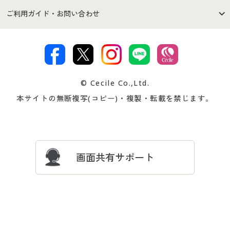
セシールご利用規約
プライバシーポリシー
商品カテゴリ
バーゲンセール
ご利用ガイド・お問い合わせ
特定商取引法に基づく表示
古物営業法に基づく表示
カタログ・チラシからのご注
デジタルカタログ
ご注文は
お届けは
文
著作権・商標について
会社案内
交換・返品は
お支払は
カタログ無料プレゼント
特集一覧
© Cecile Co.,Ltd.
会員登録・お客様情報変更に
お客様番号・パスワードをお
本サイトの無断複写(コピー)・複製・転載を禁じます。
プレゼント＆キャンペーン
サイトマップ
ついて
忘れの場合
サイズガイド
よくある質問とお問い合わせ
画面共有サポート