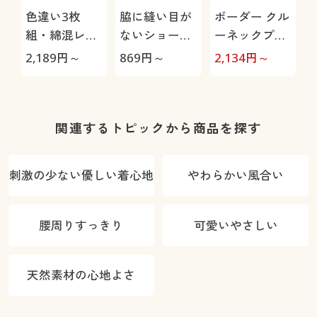
色違い3枚
脇に縫い目が
ボーダー クル
組・綿混レー
ないショーツ
ーネックプル
シィショーツ
(デイリーヒッ
オーバー(長
2,189
円～
869
円～
2,134
円～
3
(ストレッチ)
プス®)(綿混
袖)(洗濯機OK)
(はきこみ丈ス
ストレッチ・
タンダード)
はきこみ丈ス
タンダード)
関連するトピックから商品を探す
刺激の少ない優しい着心地
やわらかい風合い
腰周りすっきり
可愛いやさしい
天然素材の心地よさ