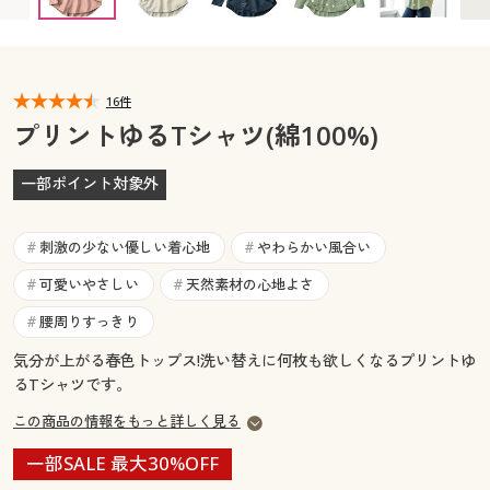
カタログ無料プレゼント
マイページ
会員メニュー
閲覧履歴
16件
マイページ
プリントゆるTシャツ(綿100%)
お気に入り
閲覧履歴
一部ポイント対象外
サポート
お気に入り
刺激の少ない優しい着心地
やわらかい風合い
#
#
ご利用ガイド
サポート
可愛いやさしい
天然素材の心地よさ
#
#
腰周りすっきり
#
よくある質問とお問い合わせ
ご利用ガイド
気分が上がる春色トップス!洗い替えに何枚も欲しくなるプリントゆ
るTシャツです。
よくある質問とお問い合わせ
この商品の情報をもっと詳しく見る
一部SALE 最大30%OFF