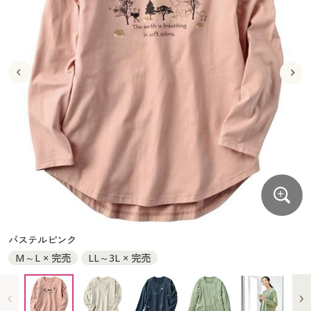
大きいサイズ
制服・スクールすべて
美容・健康・サプリメント
寝具・ベッド
制服・スクール
美容・健康通販すべて
家具・収納
キッチン・雑貨・日用品
バーゲン
大きいサイズ通販すべて
制服・学生服
カーテン・ラグ・ファブリック
大きいサイズ
制服・スクールすべて
美容・健康・サプリメント
寝具・ベッド
詳細検索
バーゲンセール
大きいサイズ レディース服
ジュニア・ティーンズ下着
バーゲン
大きいサイズ通販すべて
制服・学生服
カーテン・ラグ・ファブリック
商品カテゴリ一覧
シークレットセール
大きいサイズ レディース下着
詳細検索
バーゲンセール
大きいサイズ レディース服
ジュニア・ティーンズ下着
カタログ
大きいサイズ メンズ
商品カテゴリ一覧
シークレットセール
大きいサイズ レディース下着
カタログ・チラシからのご注文
カタログ
大きいサイズ 事務・制服
大きいサイズ メンズ
デジタルカタログ
カタログ・チラシからのご注文
パステルピンク
大きいサイズ 事務・制服
M～L × 完売
LL～3L × 完売
カタログ無料プレゼント
デジタルカタログ
会員メニュー