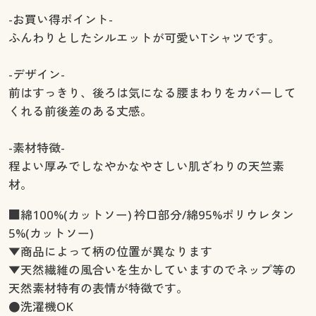
-お買い得ポイント-
ふんわりとしたシルエットが可愛いTシャツです。
-デザイン-
前はすっきり、後ろは気になる腰まわりをカバーして
くれる前後差のある丈感。
-素材特徴-
程よい厚みでしなやかなやさしい肌ざわりの天竺素
材。
■綿100%(カットソー) 衿口部分/綿95%ポリウレタン
5%(カットソー)
▼商品によって柄の位置が異なります
▼天然繊維の風合いを生かしていますのでネップ等の
天然素材特有の表情が特徴です。
●洗濯機OK