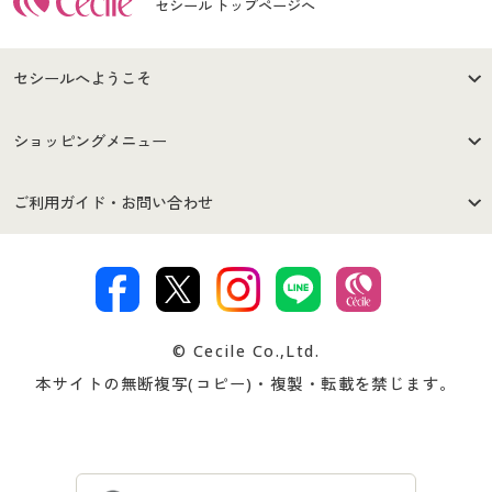
セシール トップページへ
セシールへようこそ
はじめての方へ
ご利用環境について
ショッピングメニュー
セシールご利用規約
プライバシーポリシー
商品カテゴリ
バーゲンセール
ご利用ガイド・お問い合わせ
特定商取引法に基づく表示
古物営業法に基づく表示
カタログ・チラシからのご注
デジタルカタログ
ご注文は
お届けは
文
著作権・商標について
会社案内
交換・返品は
お支払は
カタログ無料プレゼント
特集一覧
© Cecile Co.,Ltd.
会員登録・お客様情報変更に
お客様番号・パスワードをお
本サイトの無断複写(コピー)・複製・転載を禁じます。
プレゼント＆キャンペーン
サイトマップ
ついて
忘れの場合
サイズガイド
よくある質問とお問い合わせ