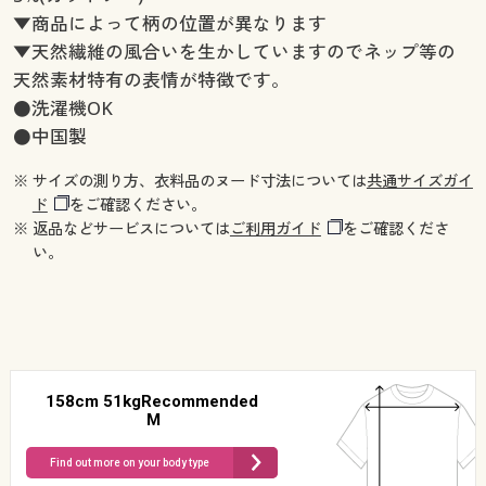
▼商品によって柄の位置が異なります
▼天然繊維の風合いを生かしていますのでネップ等の
天然素材特有の表情が特徴です。
●洗濯機OK
●中国製
※ サイズの測り方、衣料品のヌード寸法については
共通サイズガイ
ド
をご確認ください。
※ 返品などサービスについては
ご利用ガイド
をご確認くださ
い。
158cm 51kgRecommended
M
Find out more on your body type