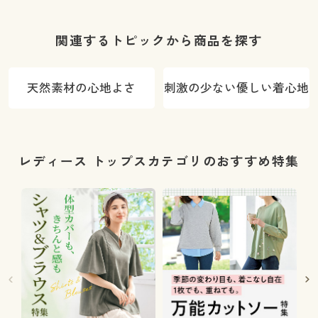
品・選べる股
乾・S～5L)
ード(ストレッ
下3丈・洗濯
チ・UVカッ
機OK・シワに
ト・速乾・洗
関連するトピックから商品を探す
なりにくい)
濯機OK)
天然素材の心地よさ
刺激の少ない優しい着心地
レディース トップスカテゴリのおすすめ特集