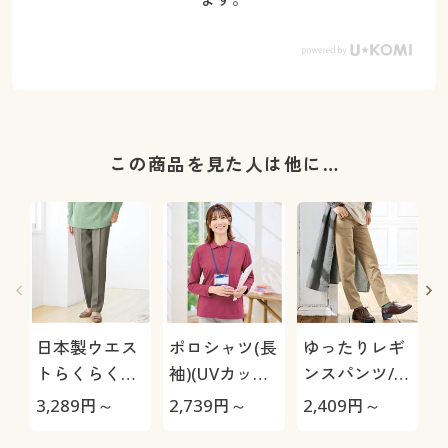
この商品を見た人は他に…
日本製ウエス
ポロシャツ(長
ゆったりレギ
トらくらくミ
袖)(UVカッ
ンスパンツ/細
セスパンツ(日
ト・洗濯機
見えが叶うら
1
3,289
円～
2,739
円～
2,409
円～
1
本製・人気商
OK・吸汗速
くちんテーパ