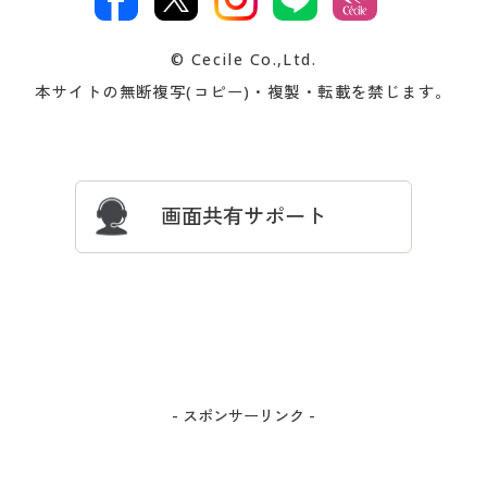
著作権・商標について
会社案内
交換・返品は
お支払は
カタログ無料プレゼント
特集一覧
© Cecile Co.,Ltd.
会員登録・お客様情報変更に
お客様番号・パスワードをお
本サイトの無断複写(コピー)・複製・転載を禁じます。
プレゼント＆キャンペーン
サイトマップ
ついて
忘れの場合
サイズガイド
よくある質問とお問い合わせ
画面共有サポート
- スポンサーリンク -