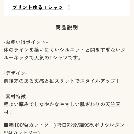
プリントゆるＴシャツ
商品説明
-お買い得ポイント-
体のラインを拾いにくいシルエットと開きすぎないク
ルーネックで人気のTシャツです。
-デザイン-
前後差のある丈感と裾スリットでスタイルアップ !
-素材特徴-
程よい厚みでしなやかなやさしい肌ざわりの天竺素
材。
■綿100%(カットソー) 衿口部分/綿95%ポリウレタン
5%(カットソー)