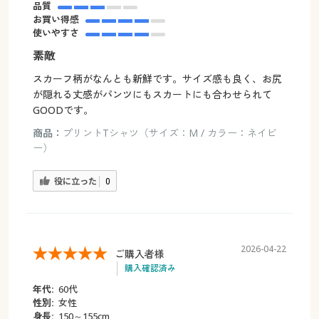
品質
お買い得感
使いやすさ
素敵
スカーフ柄がなんとも新鮮です。サイズ感も良く、お尻
が隠れる丈感がパンツにもスカートにも合わせられて
GOODです。
商品：
プリントTシャツ（サイズ：M / カラー：ネイビ
ー）
役に立った
0
2026-04-22
ご購入者様
購入確認済み
年代:
60代
性別:
女性
身長:
150～155cm