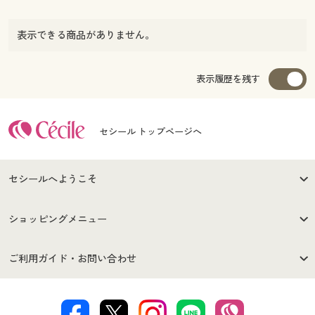
表示できる商品がありません。
表示履歴を残す
セシール トップページへ
セシールへようこそ
はじめての方へ
ご利用環境について
ショッピングメニュー
セシールご利用規約
プライバシーポリシー
商品カテゴリ
バーゲンセール
ご利用ガイド・お問い合わせ
特定商取引法に基づく表示
古物営業法に基づく表示
カタログ・チラシからのご注
デジタルカタログ
ご注文は
お届けは
文