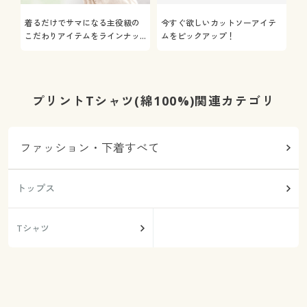
着るだけでサマになる主役級の
今すぐ欲しいカットソーアイテ
着
こだわりアイテムをラインナッ
ムをピックアップ！
日
プ
プリントTシャツ(綿100%)関連カテゴリ
ファッション・下着すべて
トップス
Tシャツ