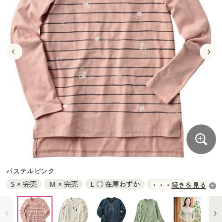
大きいサイズ
制服・スクールすべて
美容・健康・サプリメント
寝具・ベッド
制服・スクール
美容・健康通販すべて
家具・収納
キッチン・雑貨・日用品
バーゲン
大きいサイズ通販すべて
制服・学生服
カーテン・ラグ・ファブリック
大きいサイズ
制服・スクールすべて
美容・健康・サプリメント
寝具・ベッド
詳細検索
バーゲンセール
大きいサイズ レディース服
ジュニア・ティーンズ下着
バーゲン
大きいサイズ通販すべて
制服・学生服
カーテン・ラグ・ファブリック
商品カテゴリ一覧
シークレットセール
大きいサイズ レディース下着
詳細検索
バーゲンセール
大きいサイズ レディース服
ジュニア・ティーンズ下着
カタログ
大きいサイズ メンズ
商品カテゴリ一覧
シークレットセール
大きいサイズ レディース下着
カタログ・チラシからのご注文
カタログ
大きいサイズ 事務・制服
大きいサイズ メンズ
デジタルカタログ
カタログ・チラシからのご注文
パステルピンク
大きいサイズ 事務・制服
S × 完売
M × 完売
L ○ 在庫わずか
LL × 完売
続きを見る
カタログ無料プレゼント
デジタルカタログ
3L ◎ 在庫あり
会員メニュー