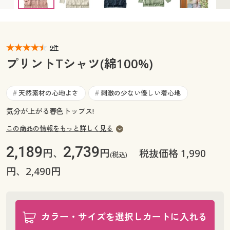
カタログ無料プレゼント
マイページ
会員メニュー
閲覧履歴
9件
マイページ
プリントTシャツ(綿100%)
お気に入り
閲覧履歴
天然素材の心地よさ
刺激の少ない優しい着心地
#
#
サポート
お気に入り
気分が上がる春色トップス!
ご利用ガイド
この商品の情報をもっと詳しく見る
サポート
2,189
2,739
円、
円
税抜価格 1,990
よくある質問とお問い合わせ
(税込)
ご利用ガイド
円、2,490円
よくある質問とお問い合わせ
カラー・サイズを選択しカートに入れる