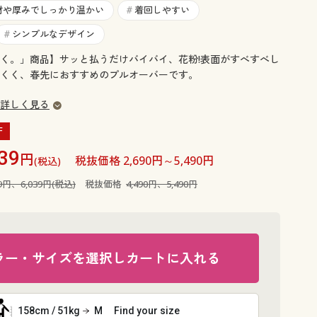
大きいサイズ 事務・制服
材や厚みでしっかり温かい
着回しやすい
#
シンプルなデザイン
#
く。」商品】サッと払うだけバイバイ、花粉!表面がすべすべし
くく、春先におすすめのプルオーバーです。
詳しく見る
F
39
円
税抜価格 2,690円～5,490円
(税込)
39円、6,039円(税込)
税抜価格
4,490円、5,490円
ラー・サイズを選択しカートに入れる
ミックスグ
158cm / 51kg
M
Find your size