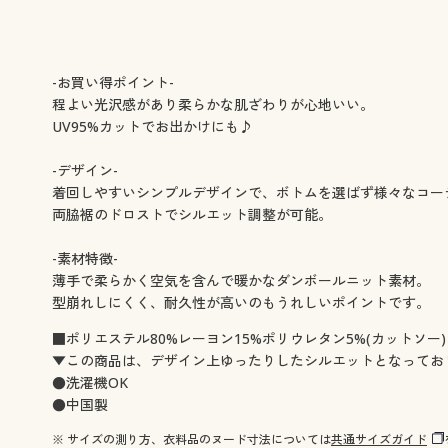
-お買い得ポイント-
程よい光沢感があり柔らかな肌ざわりが心地いい。
UV95%カットでお出かけにも♪
-デザイン-
着回しやすいシンプルデザインで、ボトムを選ばず様々なコー
両脇裾のドロストでシルエット調整が可能。
-素材特徴-
薄手で柔らかく空気を含んで暖かなダンボールニット素材。
型崩れしにくく、耐久性が高いのもうれしいポイントです。
■ポリエステル80%レーヨン15%ポリウレタン5%(カットソー)
▼この商品は、デザイン上ゆったりしたシルエットとなってお
●洗濯機OK
●中国製
※ サイズの測り方、衣料品のヌード寸法については
共通サイズガイド