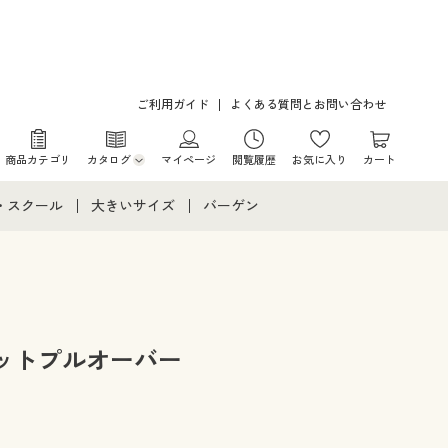
ご利用ガイド
よくある質問とお問い合わせ
商品カテゴリ
カタログ
マイページ
閲覧履歴
お気に入り
カート
カタログ・チラシからのご注文
・スクール
大きいサイズ
バーゲン
デジタルカタログ
て
・スクールすべて
大きいサイズ通販すべて
バーゲンセール
カタログ無料プレゼント
メント
・学生服
大きいサイズ レディース服
シークレットセール
ニア・ティーンズ下着
大きいサイズ レディース下着
ットプルオーバー
大きいサイズ メンズ