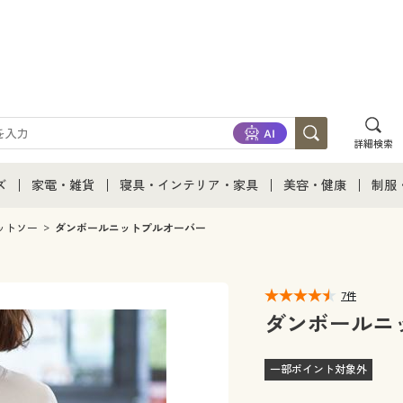
詳細検索
ズ
家電・雑貨
寝具・インテリア・家具
美容・健康
制服
て
ズ通販すべて
家電・雑貨すべて
寝具・インテリア・家具通販すべて
美容・健康通販すべ
制服
ットソー
ダンボールニットプルオーバー
ズファッション
家電
家具・収納
美容・健康・サプリ
制服
7件
ズ下着
キッチン・雑貨・日用品
寝具・ベッド
ジュ
ダンボールニ
着
カーテン・ラグ・ファブリック
一部ポイント対象外