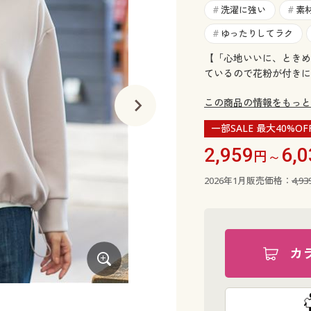
洗濯に強い
素
#
#
ゆったりしてラク
#
【「心地いいに、ときめ
ているので花粉が付きに
この商品の情報をもっと
一部SALE 最大40%OF
2,959
6,0
円～
2026年1月販売価格：
4,9
カ
ネイビー