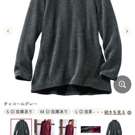
大きいサイズ
制服・スクールすべて
美容・健康・サプリメント
寝具・ベッド
制服・スクール
美容・健康通販すべて
家具・収納
キッチン・雑貨・日用品
バーゲン
大きいサイズ通販すべて
制服・学生服
カーテン・ラグ・ファブリック
大きいサイズ
制服・スクールすべて
美容・健康・サプリメント
寝具・ベッド
詳細検索
バーゲンセール
大きいサイズ レディース服
ジュニア・ティーンズ下着
バーゲン
大きいサイズ通販すべて
制服・学生服
カーテン・ラグ・ファブリック
商品カテゴリ一覧
シークレットセール
大きいサイズ レディース下着
詳細検索
バーゲンセール
大きいサイズ レディース服
ジュニア・ティーンズ下着
カタログ
大きいサイズ メンズ
商品カテゴリ一覧
シークレットセール
大きいサイズ レディース下着
カタログ・チラシからのご注文
カタログ
大きいサイズ 事務・制服
大きいサイズ メンズ
デジタルカタログ
カタログ・チラシからのご注文
チャコールグレー
大きいサイズ 事務・制服
S ◎ 在庫あり
M ◎ 在庫あり
L ◎ 在庫あり
続きを見る
カタログ無料プレゼント
デジタルカタログ
LL ○ 在庫わずか
会員メニュー