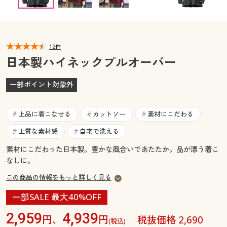
カタログ無料プレゼント
マイページ
会員メニュー
閲覧履歴
12件
マイページ
日本製ハイネックプルオーバー
お気に入り
閲覧履歴
一部ポイント対象外
サポート
お気に入り
上品に着こなせる
カットソー
素材にこだわる
#
#
#
ご利用ガイド
サポート
上質な素材感
自宅で洗える
#
#
素材にこだわった日本製。豊かな風合いであたたか。品が漂う着こ
よくある質問とお問い合わせ
ご利用ガイド
なしに。
この商品の情報をもっと詳しく見る
よくある質問とお問い合わせ
一部SALE 最大40%OFF
2,959
4,939
円、
円
税抜価格 2,690
(税込)