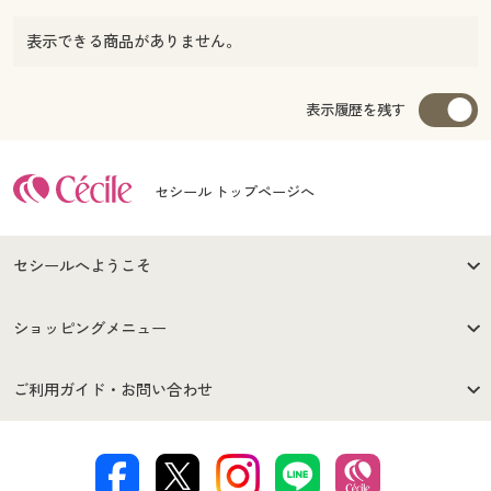
表示できる商品がありません。
表示履歴を残す
セシール トップページへ
セシールへようこそ
はじめての方へ
ご利用環境について
ショッピングメニュー
セシールご利用規約
プライバシーポリシー
商品カテゴリ
バーゲンセール
ご利用ガイド・お問い合わせ
特定商取引法に基づく表示
古物営業法に基づく表示
カタログ・チラシからのご注
デジタルカタログ
ご注文は
お届けは
文
著作権・商標について
会社案内