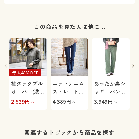
この商品を見た人は他に…
最大40%OFF
袖タックプル
ニットデニム
あったか裏シ
オーバー(洗濯
ストレートパ
ャギーパンツ
機OK)
ンツ(スマート
(防寒パンツ・
2,629
円～
4,389
円～
3,949
円～
3
ニットジーン
お散歩パン
ズ)(全方向ス
ツ・ペットの
トレッチ・や
毛が付きにく
わらか・選べ
い・人気商
関連するトピックから商品を探す