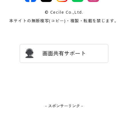
交換・返品は
お支払は
カタログ無料プレゼント
特集一覧
© Cecile Co.,Ltd.
会員登録・お客様情報変更に
お客様番号・パスワードをお
本サイトの無断複写(コピー)・複製・転載を禁じます。
プレゼント＆キャンペーン
サイトマップ
ついて
忘れの場合
サイズガイド
よくある質問とお問い合わせ
画面共有サポート
- スポンサーリンク -