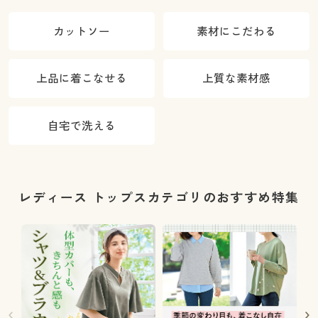
る4レング
品・選べる股
ス・洗濯機
下展開・節電
カットソー
素材にこだわる
OK・1年中は
対策)
ける)
上品に着こなせる
上質な素材感
自宅で洗える
レディース トップスカテゴリのおすすめ特集