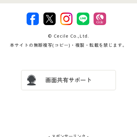
特定商取引法に基づく表示
古物営業法に基づく表示
カタログ・チラシからのご注
デジタルカタログ
ご注文は
お届けは
文
著作権・商標について
会社案内
交換・返品は
お支払は
カタログ無料プレゼント
特集一覧
© Cecile Co.,Ltd.
会員登録・お客様情報変更に
お客様番号・パスワードをお
本サイトの無断複写(コピー)・複製・転載を禁じます。
プレゼント＆キャンペーン
サイトマップ
ついて
忘れの場合
サイズガイド
よくある質問とお問い合わせ
画面共有サポート
- スポンサーリンク -