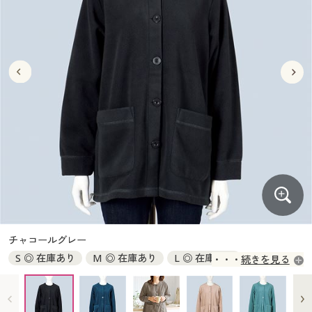
大きいサイズ
制服・スクールすべて
美容・健康・サプリメント
寝具・ベッド
制服・スクール
美容・健康通販すべて
家具・収納
キッチン・雑貨・日用品
バーゲン
大きいサイズ通販すべて
制服・学生服
カーテン・ラグ・ファブリック
大きいサイズ
制服・スクールすべて
美容・健康・サプリメント
寝具・ベッド
詳細検索
バーゲンセール
大きいサイズ レディース服
ジュニア・ティーンズ下着
バーゲン
大きいサイズ通販すべて
制服・学生服
カーテン・ラグ・ファブリック
商品カテゴリ一覧
シークレットセール
大きいサイズ レディース下着
詳細検索
バーゲンセール
大きいサイズ レディース服
ジュニア・ティーンズ下着
カタログ
大きいサイズ メンズ
商品カテゴリ一覧
シークレットセール
大きいサイズ レディース下着
カタログ・チラシからのご注文
カタログ
大きいサイズ 事務・制服
大きいサイズ メンズ
デジタルカタログ
カタログ・チラシからのご注文
チャコールグレー
大きいサイズ 事務・制服
S ◎ 在庫あり
M ◎ 在庫あり
L ◎ 在庫あり
続きを見る
カタログ無料プレゼント
デジタルカタログ
LL ◎ 在庫あり
3L ◎ 在庫あり
会員メニュー