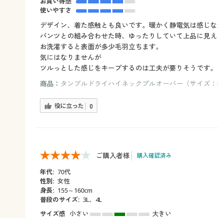
お買い得感
使いやすさ
デザイン、着た感触とも良いです。暖かく静電気は感じな
パンツとの組み合わせた時、ゆったりしていて上品に見え
お洗濯すると表面が多少毛羽立ちます。
気にはなりませんが
ツルっとした感じをキープするのは工夫が要りそうです。
商品：
タンブルドライハイネックプルオーバー（サイズ：M
役に立った
0
ご購入者様
購入確認済み
年代:
70代
性別:
女性
身長:
155～160cm
普段のサイズ:
3L、4L
サイズ感
小さい
大きい