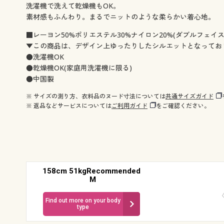
洗濯機で洗えて乾燥機もOK。
素材感もふんわり。まるでニットのような柔らかい着心地。
■レーヨン50%ポリエステル30%ナイロン20%(ダブルフェイス
▼この商品は、デザイン上ゆったりしたシルエットとなってお
●洗濯機OK
●乾燥機OK(家庭用洗濯機に限る)
●中国製
※ サイズの測り方、衣料品のヌード寸法については
共通サイズガイド
※ 返品などサービスについては
ご利用ガイド
をご確認ください。
158cm 51kgRecommended
M
Find out more on your body
type