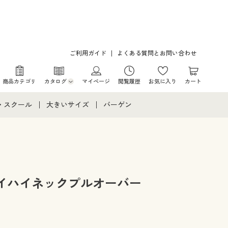
ご利用ガイド
よくある質問とお問い合わせ
商品カテゴリ
カタログ
マイページ
閲覧履歴
お気に入り
カート
カタログ・チラシからのご注文
・スクール
大きいサイズ
バーゲン
デジタルカタログ
て
・スクールすべて
大きいサイズ通販すべて
バーゲンセール
カタログ無料プレゼント
メント
・学生服
大きいサイズ レディース服
シークレットセール
ニア・ティーンズ下着
大きいサイズ レディース下着
イハイネックプルオーバー
大きいサイズ メンズ