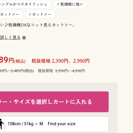
大きいサイズ 事務・制服
シンプルかつスタイリッシュ
乾燥機に強い
#
カットソー
カットソー
#
い♪乾燥機OKなニット見えカットソー。
詳しく見る
89
円
税抜価格 2,390円、2,990円
(税込)
389円、5,489円(税込)
税抜価格
3,990円、4,990円
ラー・サイズを選択しカートに入れる
158cm / 51kg
M
Find your size
グレー