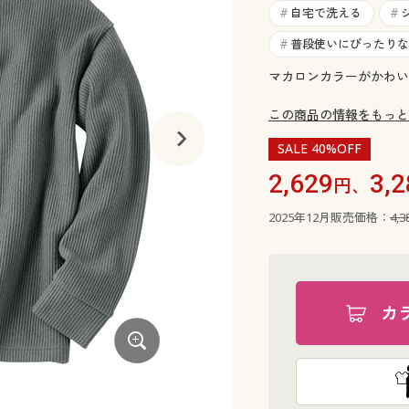
自宅で洗える
#
#
普段使いにぴったりな
#
マカロンカラーがかわい
この商品の情報をもっと
SALE 40%OFF
2,629
3,2
円、
2025年12月販売価格：
4,
カ
ソフトグリーン