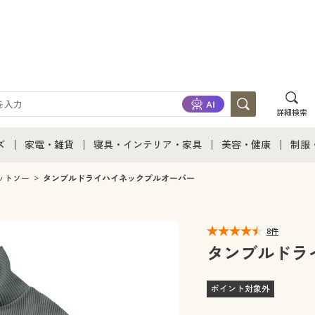
詳細検索
ズ
家電・雑貨
寝具・インテリア・家具
美容・健康
制服
て
ズ通販すべて
家電・雑貨すべて
寝具・インテリア・家具通販すべて
美容・健康通販すべ
制服
ットソー
タンブルドライハイネックプルオーバー
ズファッション
家電
家具・収納
美容・健康・サプリ
制服
8件
ズ下着
キッチン・雑貨・日用品
寝具・ベッド
ジュ
タンブルドラ
着
カーテン・ラグ・ファブリック
ポイント対象外