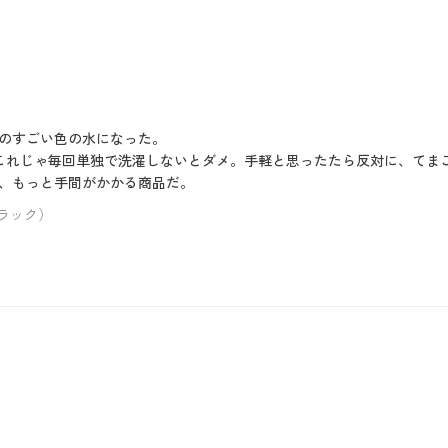
のすごい色の水になった。
これじゃ毎回単独で洗濯しないとダメ。手軽と思ったたら反対に、てま
、もっと手間がかかる商品だ。
ブラック）