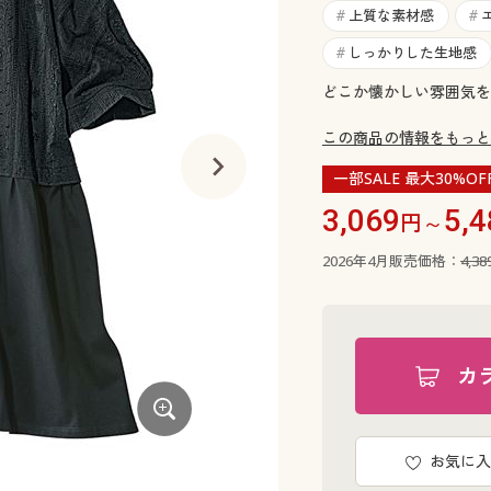
上質な素材感
#
#
しっかりした生地感
#
どこか懐かしい雰囲気を
この商品の情報をもっと
一部SALE 最大30%OF
3,069
5,4
円～
2026年4月販売価格：
4,3
カ
お気に入
オフホワイト