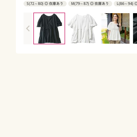
S(72～80) ◎ 在庫あり
M(79～87) ◎ 在庫あり
L(86～94)
3L(100～108) × 完売