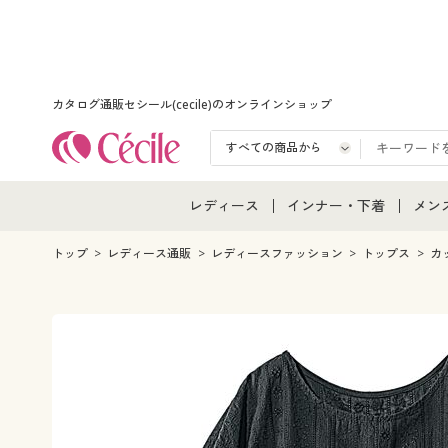
カタログ通販セシール(cecile)のオンラインショップ
レディース
インナー・下着
メン
レディース通販すべて
インナー・下着通販すべ
メン
トップ
レディース通販
レディースファッション
トップス
カ
レディースファッション
女性下着
メン
女性下着
メンズ下着
メン
ジュニア・ティーンズ下