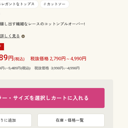
大きいサイズ 事務・制服
エレガントなトップス
カットソー
#
醸し出す繊細なレースのコットンプルオーバー!
詳しく見る
F
89
円
税抜価格 2,790円～4,990円
(税込)
89円、5,489円(税込)
税抜価格
3,990円、4,990円
ラー・サイズを選択しカートに入れる
りに追加
在庫・価格一覧
オフホワイ