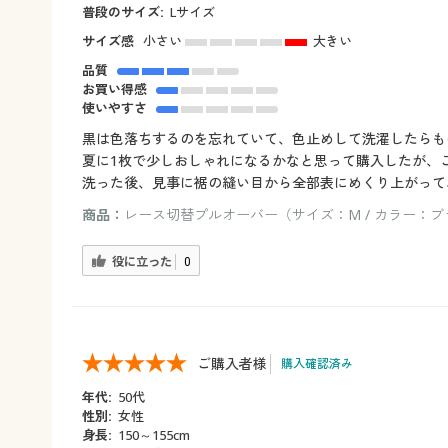
普段のサイズ:
Lサイズ
サイズ感
小さい
大きい
品質
お買い得感
使いやすさ
黒は色落ちするのを忘れていて、色止めして洗濯したらも
夏に1枚で少しおしゃれになるかなと思って購入したが、
洗った後、見事に裾の縫い目から全部表にめくり上がって
商品：
レース切替プルオーバー（サイズ：M / カラー：
役に立った
0
ご購入者様
購入確認済み
年代:
50代
性別:
女性
身長:
150～155cm