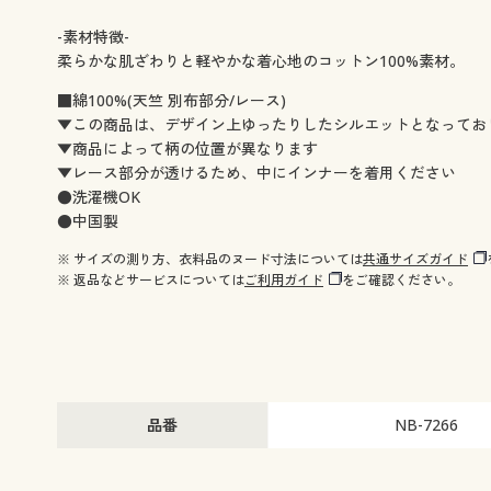
-素材特徴-
柔らかな肌ざわりと軽やかな着心地のコットン100%素材。
■綿100%(天竺 別布部分/レース)
▼この商品は、デザイン上ゆったりしたシルエットとなってお
▼商品によって柄の位置が異なります
▼レース部分が透けるため、中にインナーを着用ください
●洗濯機OK
●中国製
※ サイズの測り方、衣料品のヌード寸法については
共通サイズガイド
※ 返品などサービスについては
ご利用ガイド
をご確認ください。
品番
NB-7266