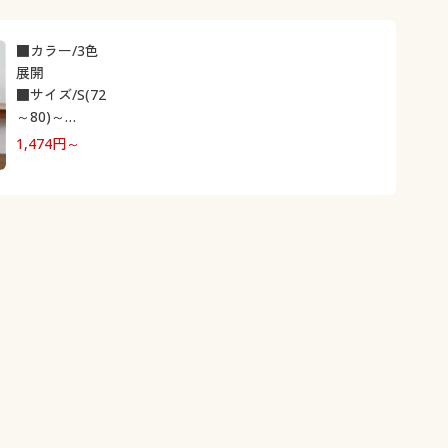
■カラー/3色
展開
■サイズ/S(72
～80)～
3L(100～108)
1,474
円～