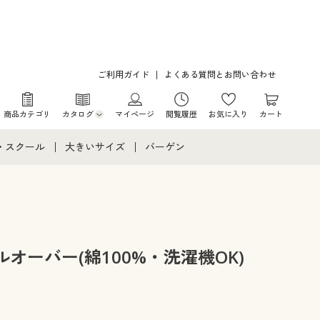
ご利用ガイド
よくある質問とお問い合わせ
商品カテゴリ
カタログ
マイページ
閲覧履歴
お気に入り
カート
カタログ・チラシからのご注文
・スクール
大きいサイズ
バーゲン
デジタルカタログ
て
・スクールすべて
大きいサイズ通販すべて
バーゲンセール
カタログ無料プレゼント
メント
・学生服
大きいサイズ レディース服
シークレットセール
ニア・ティーンズ下着
大きいサイズ レディース下着
オーバー(綿100%・洗濯機OK)
大きいサイズ メンズ