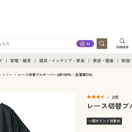
詳細検索
ズ
家電・雑貨
寝具・インテリア・家具
美容・健康
制服
て
ズ通販すべて
家電・雑貨すべて
寝具・インテリア・家具通販すべて
美容・健康通販すべ
制服
ットソー
レース切替プルオーバー(綿100%・洗濯機OK)
ズファッション
家電
家具・収納
美容・健康・サプリ
制服
33件
ズ下着
キッチン・雑貨・日用品
寝具・ベッド
ジュ
レース切替プル
着
カーテン・ラグ・ファブリック
一部ポイント対象外