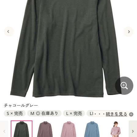
大きいサイズ
制服・スクールすべて
美容・健康・サプリメント
寝具・ベッド
制服・スクール
美容・健康通販すべて
家具・収納
キッチン・雑貨・日用品
バーゲン
大きいサイズ通販すべて
制服・学生服
カーテン・ラグ・ファブリック
大きいサイズ
制服・スクールすべて
美容・健康・サプリメント
寝具・ベッド
詳細検索
バーゲンセール
大きいサイズ レディース服
ジュニア・ティーンズ下着
バーゲン
大きいサイズ通販すべて
制服・学生服
カーテン・ラグ・ファブリック
商品カテゴリ一覧
シークレットセール
大きいサイズ レディース下着
詳細検索
バーゲンセール
大きいサイズ レディース服
ジュニア・ティーンズ下着
カタログ
大きいサイズ メンズ
商品カテゴリ一覧
シークレットセール
大きいサイズ レディース下着
カタログ・チラシからのご注文
カタログ
大きいサイズ 事務・制服
大きいサイズ メンズ
デジタルカタログ
カタログ・チラシからのご注文
チャコールグレー
大きいサイズ 事務・制服
S × 完売
M ◎ 在庫あり
L × 完売
LL ◎ 在庫あり
続きを見る
カタログ無料プレゼント
デジタルカタログ
3L ○ 在庫わずか
会員メニュー