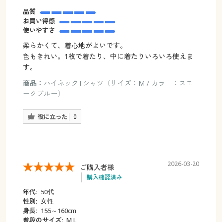
品質
お買い得感
使いやすさ
柔らかくて、着心地がよいです。
色もきれい。1枚で着たり、中に着たりいろいろ使えま
す。
商品：
ハイネックTシャツ（サイズ：M / カラー：スモ
ークブルー）
役に立った
0
2026-03-20
ご購入者様
購入確認済み
年代:
50代
性別:
女性
身長:
155～160cm
普段のサイズ:
M,L