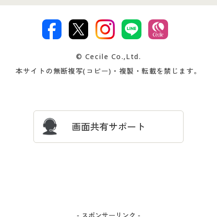
特定商取引法に基づく表示
古物営業法に基づく表示
カタログ・チラシからのご注
デジタルカタログ
ご注文は
お届けは
文
著作権・商標について
会社案内
交換・返品は
お支払は
カタログ無料プレゼント
特集一覧
© Cecile Co.,Ltd.
会員登録・お客様情報変更に
お客様番号・パスワードをお
本サイトの無断複写(コピー)・複製・転載を禁じます。
プレゼント＆キャンペーン
サイトマップ
ついて
忘れの場合
サイズガイド
よくある質問とお問い合わせ
画面共有サポート
- スポンサーリンク -