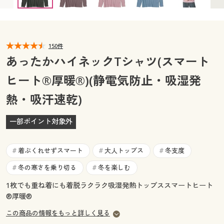
カタログ無料プレゼント
マイページ
会員メニュー
閲覧履歴
150件
マイページ
あったかハイネックTシャツ(スマート
お気に入り
ヒート®厚暖®)(静電気防止・吸湿発
閲覧履歴
熱・吸汗速乾)
サポート
お気に入り
ご利用ガイド
一部ポイント対象外
サポート
よくある質問とお問い合わせ
着ぶくれせずスマート
大人トップス
冬支度
#
#
#
ご利用ガイド
冬の寒さを乗り切る
冬を楽しむ
#
#
よくある質問とお問い合わせ
1枚でも重ね着にも着脱ラクラク吸湿発熱トップススマートヒート
®厚暖®
この商品の情報をもっと詳しく見る