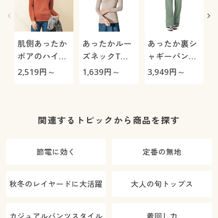
肌側あったか
あったかルー
あったか裏シ
ボアのハイネ
ズネックTシ
ャギーパンツ
ック長袖カッ
ャツ(スマート
(防寒パンツ・
2,519
円～
1,639
円～
3,949
円～
1
トソー/軽やか
ヒート®)(静
お散歩パン
な着用感(裏ボ
電気防止・吸
ツ・ペットの
ア)
湿発熱・吸汗
毛が付きにく
速乾)
い・人気商
関連するトピックから商品を探す
品・選べる股
下展開・節電
節電に効く
定番の無地
対策)
秋冬のレイヤードに大活躍
大人の旬トップス
カジュアルパンツスタイル
着回し力