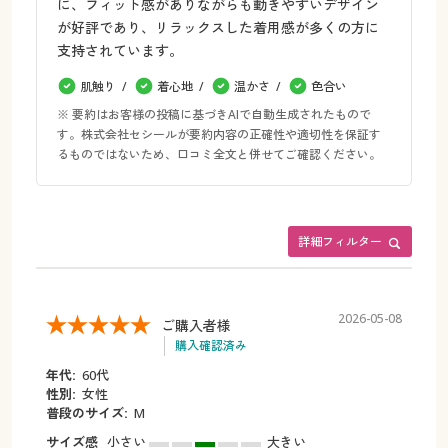
に、フィット感がありながらも動きやすいデザイン
が好評であり、リラックスした着用感が多くの方に
支持されています。
肌触り
着心地
温かさ
色合い
※ 要約はお客様の投稿に基づきAIで自動生成されたもので
す。株式会社セシールが要約内容の正確性や適切性を保証す
るものではないため、口コミ全文と併せてご確認ください。
詳細フィルター
2026-05-08
ご購入者様
購入確認済み
年代:
60代
性別:
女性
普段のサイズ:
M
サイズ感
小さい
大きい