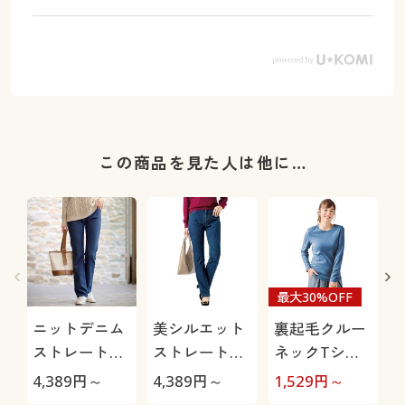
この商品を見た人は他に…
最大30%OFF
ニットデニム
美シルエット
裏起毛クルー
ストレートパ
ストレートデ
ネックTシャ
ンツ(スマート
ニムパンツ(洗
ツ(綿100%・
4,389
円～
4,389
円～
1,529
円～
3
ニットジーン
濯機OK)
洗濯機OK)