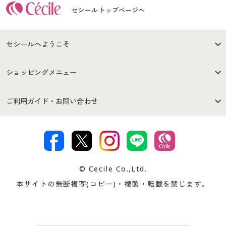
セシール トップページへ
セシールへようこそ
はじめての方へ
ご利用環境について
ショッピングメニュー
セシールご利用規約
プライバシーポリシー
商品カテゴリ
バーゲンセール
ご利用ガイド・お問い合わせ
特定商取引法に基づく表示
古物営業法に基づく表示
カタログ・チラシからのご注
デジタルカタログ
ご注文は
お届けは
文
著作権・商標について
会社案内
交換・返品は
お支払は
カタログ無料プレゼント
特集一覧
© Cecile Co.,Ltd.
会員登録・お客様情報変更に
お客様番号・パスワードをお
本サイトの無断複写(コピー)・複製・転載を禁じます。
プレゼント＆キャンペーン
サイトマップ
ついて
忘れの場合
サイズガイド
よくある質問とお問い合わせ