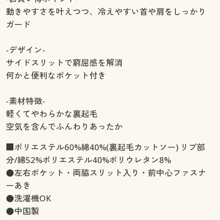
動きやすさを叶えつつ、冷えやすい首や肩をしっかり
ガード
-デザイン-
サイドスリットで窮屈感を解消
何かと便利なポケット付き
-素材特徴-
軽くてやわらかな裏起毛
空気を含んでふんわりあったか
■ポリエステル60%綿40%(裏起毛カットソー) リブ部
分/綿52%ポリエステル40%ポリウレタン8%
●左右ポケット・両脇スリット入り・前中心ファスナ
ーあき
●洗濯機OK
●中国製