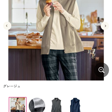
大きいサイズ
制服・スクールすべて
美容・健康・サプリメント
寝具・ベッド
制服・スクール
美容・健康通販すべて
家具・収納
キッチン・雑貨・日用品
バーゲン
大きいサイズ通販すべて
制服・学生服
カーテン・ラグ・ファブリック
大きいサイズ
制服・スクールすべて
美容・健康・サプリメント
寝具・ベッド
詳細検索
バーゲンセール
大きいサイズ レディース服
ジュニア・ティーンズ下着
バーゲン
大きいサイズ通販すべて
制服・学生服
カーテン・ラグ・ファブリック
商品カテゴリ一覧
シークレットセール
大きいサイズ レディース下着
詳細検索
バーゲンセール
大きいサイズ レディース服
ジュニア・ティーンズ下着
カタログ
大きいサイズ メンズ
商品カテゴリ一覧
シークレットセール
大きいサイズ レディース下着
カタログ・チラシからのご注文
カタログ
大きいサイズ 事務・制服
大きいサイズ メンズ
デジタルカタログ
カタログ・チラシからのご注文
グレージュ
大きいサイズ 事務・制服
カタログ無料プレゼント
デジタルカタログ
会員メニュー