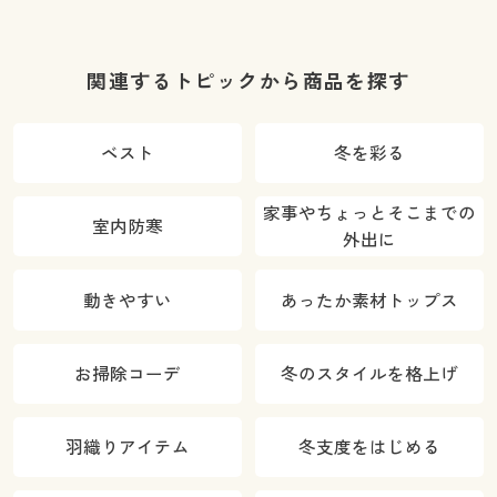
ズ)(全方向ス
トレッチ・や
わらか・選べ
関連するトピックから商品を探す
る4レング
ス・洗濯機
ベスト
冬を彩る
OK・1年中は
ける)
家事やちょっとそこまでの
室内防寒
外出に
動きやすい
あったか素材トップス
お掃除コーデ
冬のスタイルを格上げ
羽織りアイテム
冬支度をはじめる