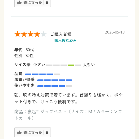
役に立った
0
2026-05-13
ご購入者様
購入確認済み
年代:
60代
性別:
女性
サイズ感
小さい
大きい
品質
お買い得感
使いやすさ
朝、晩の冷え対策で着ています。首回りも暖かく、ポケ
ット付きで、けっこう便利です。
商品：
裏起毛ジップベスト（サイズ：M / カラー：ソフ
トカーキ）
役に立った
0