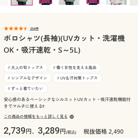
カタログ無料プレゼント
マイページ
会員メニュー
閲覧履歴
204件
マイページ
ポロシャツ(長袖)(UVカット・洗濯機
お気に入り
OK・吸汗速乾・S～5L)
閲覧履歴
サポート
お気に入り
大人の旬トップス
働く女性を支える逸品
#
#
ご利用ガイド
シンプルなデザイン
UV＆汗対策トップス
#
#
サポート
ずっと着ていたい
#
よくある質問とお問い合わせ
ご利用ガイド
安心感のあるベーシックなシルエットUVカット・吸汗速乾機能付
きでマルチに使える!!
よくある質問とお問い合わせ
この商品の情報をもっと詳しく見る
2,739
3,289
円、
円
税抜価格 2,490
(税込)