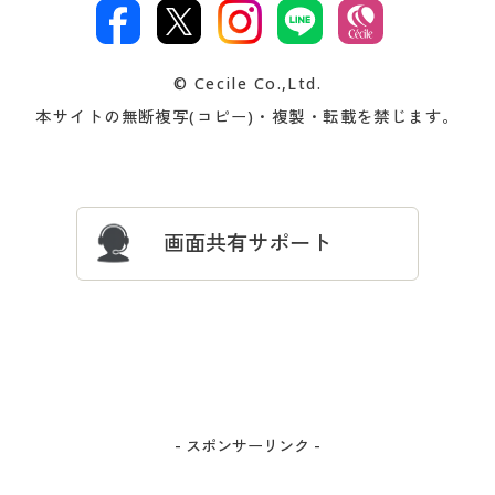
文
著作権・商標について
会社案内
交換・返品は
お支払は
カタログ無料プレゼント
特集一覧
© Cecile Co.,Ltd.
会員登録・お客様情報変更に
お客様番号・パスワードをお
本サイトの無断複写(コピー)・複製・転載を禁じます。
プレゼント＆キャンペーン
サイトマップ
ついて
忘れの場合
サイズガイド
よくある質問とお問い合わせ
画面共有サポート
- スポンサーリンク -