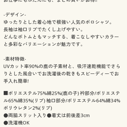
-デザイン-
ゆったりとした着心地で根強い人気のポロシャツ。
長袖は袖口リブでたくし上げやすい。
どんなボトムともマッチする、着こなしやすいカラー
と多彩なバリエーションが魅力です。
-素材特徴-
UVカット率90%の鹿の子素材と、吸汗速乾機能でさら
りとした風合いでお洗濯後の乾きもスピーディーでお
手入れ簡単!
■ポリエステル75%綿25%(鹿の子) 衿部分/ポリエステ
ル65%綿35%(リブ) 袖口部分/ポリエステル64%綿34%
ポリウレタン2%(リブ)
●両脇スリット入り●着丈は前後差3cm
●洗濯機OK