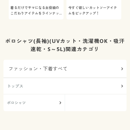
着るだけでサマになる主役級の
今すぐ欲しいカットソーアイテ
着
こだわりアイテムをラインナッ
ムをピックアップ！
日
プ
ポロシャツ(長袖)(UVカット・洗濯機OK・吸汗
速乾・S～5L)関連カテゴリ
ファッション・下着すべて
トップス
ポロシャツ