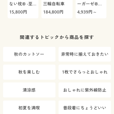
ない枕® -至
三輪自転車
ーガーゼ®か
極-
ぶりパジャマ/
15,800
円
184,800
円
4,939
円～
3
やみつきの軽
さ!(綿99%)
1
関連するトピックから商品を探す
秋のカットソー
非常時に揃えておきたい
秋を楽しむ
1枚でさらっとおしゃれ
清涼感
おしゃれに紫外線防止
初夏を満喫
普段着にちょうどいい