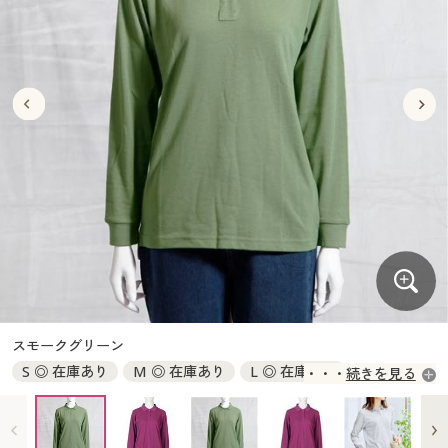
大きいサイズ
制服・スクールすべて
美容・健康・サプリメント
寝具・ベッド
制服・スクール
美容・健康通販すべて
家具・収納
キッチン・雑貨・日用品
バーゲン
大きいサイズ通販すべて
制服・学生服
カーテン・ラグ・ファブリック
大きいサイズ
制服・スクールすべて
美容・健康・サプリメント
寝具・ベッド
詳細検索
バーゲンセール
大きいサイズ レディース服
ジュニア・ティーンズ下着
バーゲン
大きいサイズ通販すべて
制服・学生服
カーテン・ラグ・ファブリック
商品カテゴリ一覧
シークレットセール
大きいサイズ レディース下着
詳細検索
バーゲンセール
大きいサイズ レディース服
ジュニア・ティーンズ下着
カタログ
大きいサイズ メンズ
商品カテゴリ一覧
シークレットセール
大きいサイズ レディース下着
カタログ・チラシからのご注文
カタログ
大きいサイズ 事務・制服
大きいサイズ メンズ
デジタルカタログ
カタログ・チラシからのご注文
スモークグリーン
大きいサイズ 事務・制服
S ◎ 在庫あり
M ◎ 在庫あり
L ◎ 在庫あり
続きを見る
カタログ無料プレゼント
デジタルカタログ
LL ◎ 在庫あり
3L ◎ 在庫あり
会員メニュー