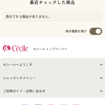
最近チェックした商品
表示できる商品がありません。
表示履歴を残す
セシール トップページへ
セシールへようこそ
はじめての方へ
ご利用環境について
ショッピングメニュー
セシールご利用規約
プライバシーポリシー
商品カテゴリ
バーゲンセール
ご利用ガイド・お問い合わせ
特定商取引法に基づく表示
古物営業法に基づく表示
カタログ・チラシからのご注
デジタルカタログ
ご注文は
お届けは