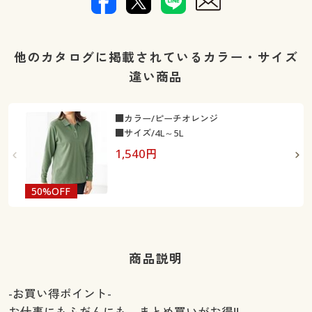
他のカタログに掲載されているカラー・サイズ
違い商品
■カラー/ピーチオレンジ
■サイズ/4L～5L
1,540
円
50%OFF
最
商品説明
-お買い得ポイント-
お仕事にもふだんにも、まとめ買いがお得!!