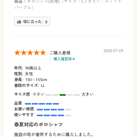
商品：
ポロシャツ(長袖)（サイズ：S / カラー：スィート
パープル）
役に立った
0
2026-07-29
ご購入者様
購入確認済み
年代:
90歳以上
性別:
女性
身長:
150～155cm
普段のサイズ:
LL
サイズ感
小さい
大きい
品質
お買い得感
使いやすさ
春夏対応のポロシャツ
施設の母が着用するために購入しました。