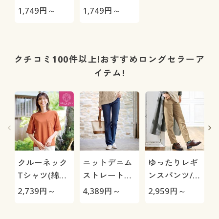
ャツ(7分袖)
(7分袖)(洗濯
1,749
円～
1,749
円～
(洗濯機OK)
機OK)
クチコミ100件以上!おすすめロングセラーア
イテム!
クルーネック
ニットデニム
ゆったりレギ
Tシャツ(綿
ストレートパ
ンスパンツ/細
100%・洗濯
ンツ(スマート
見えが叶うら
2,739
円～
4,389
円～
2,959
円～
3
機OK)
ニットジーン
くちんテーパ
ズ)(全方向ス
ード(ストレッ