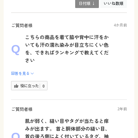
日付順 ↓
いいね数順
ご質問者様
4か月前
こちらの商品を着て脇や背中に汗をか
いても汗の濡れ染みが目立ちにくい色
を、できればランキングで教えてくだ
さい
回答を見る
役に立った
0
ご質問者様
2年前
肌が弱く、縫い目やタグが当たると痒
みが出ます。 首と胴体部分の縫い目、
首の後ろ側によく付いているタグ、袖