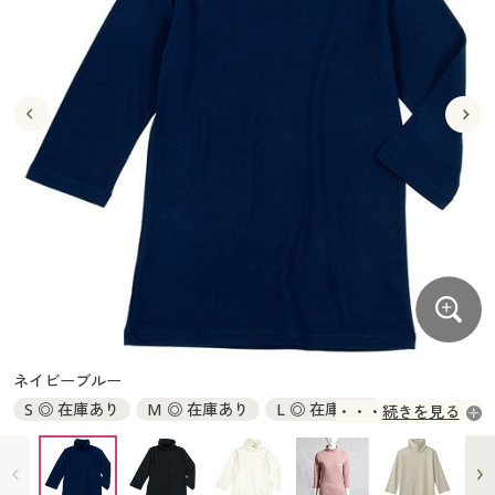
大きいサイズ
制服・スクールすべて
美容・健康・サプリメント
寝具・ベッド
制服・スクール
美容・健康通販すべて
家具・収納
キッチン・雑貨・日用品
バーゲン
大きいサイズ通販すべて
制服・学生服
カーテン・ラグ・ファブリック
大きいサイズ
制服・スクールすべて
美容・健康・サプリメント
寝具・ベッド
詳細検索
バーゲンセール
大きいサイズ レディース服
ジュニア・ティーンズ下着
バーゲン
大きいサイズ通販すべて
制服・学生服
カーテン・ラグ・ファブリック
商品カテゴリ一覧
シークレットセール
大きいサイズ レディース下着
詳細検索
バーゲンセール
大きいサイズ レディース服
ジュニア・ティーンズ下着
カタログ
大きいサイズ メンズ
商品カテゴリ一覧
シークレットセール
大きいサイズ レディース下着
カタログ・チラシからのご注文
カタログ
大きいサイズ 事務・制服
大きいサイズ メンズ
デジタルカタログ
カタログ・チラシからのご注文
ネイビーブルー
大きいサイズ 事務・制服
S ◎ 在庫あり
M ◎ 在庫あり
L ◎ 在庫あり
続きを見る
カタログ無料プレゼント
デジタルカタログ
LL ◎ 在庫あり
3L ◎ 在庫あり
4L～5L ◎ 在庫あり
会員メニュー