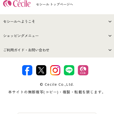
セシール トップページへ
セシールへようこそ
はじめての方へ
ご利用環境について
ショッピングメニュー
セシールご利用規約
プライバシーポリシー
商品カテゴリ
バーゲンセール
ご利用ガイド・お問い合わせ
特定商取引法に基づく表示
古物営業法に基づく表示
カタログ・チラシからのご注
デジタルカタログ
ご注文は
お届けは
文
著作権・商標について
会社案内
交換・返品は
お支払は
カタログ無料プレゼント
特集一覧
© Cecile Co.,Ltd.
会員登録・お客様情報変更に
お客様番号・パスワードをお
本サイトの無断複写(コピー)・複製・転載を禁じます。
プレゼント＆キャンペーン
サイトマップ
ついて
忘れの場合
サイズガイド
よくある質問とお問い合わせ