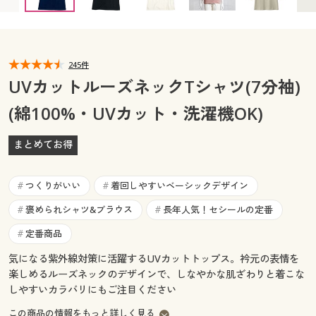
カタログ無料プレゼント
マイページ
会員メニュー
閲覧履歴
245件
マイページ
UVカットルーズネックTシャツ(7分袖)
お気に入り
(綿100%・UVカット・洗濯機OK)
閲覧履歴
サポート
まとめてお得
お気に入り
ご利用ガイド
サポート
つくりがいい
着回しやすいベーシックデザイン
#
#
よくある質問とお問い合わせ
褒められシャツ&ブラウス
長年人気！セシールの定番
#
#
ご利用ガイド
定番商品
#
よくある質問とお問い合わせ
気になる紫外線対策に活躍するUVカットトップス。衿元の表情を
楽しめるルーズネックのデザインで、しなやかな肌ざわりと着こな
しやすいカラバリにもご注目ください
この商品の情報をもっと詳しく見る