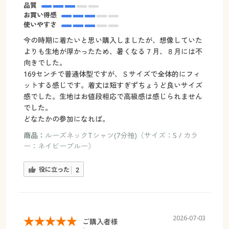
品質
お買い得感
使いやすさ
今の時期に着たいと思い購入しましたが、想像していた
よりも生地が厚かったため、暑くなる７月、８月には不
向きでした。
169センチで普通体型ですが、Ｓサイズで全体的にフィ
ットする感じです。着丈は短すぎずちょうど良いサイズ
感でした。生地はお値段相応で高級感は感じられません
でした。
どなたかの参加になれば。
商品：
ルーズネックTシャツ(7分袖)（サイズ：S / カラ
ー：ネイビーブルー）
役に立った
2
2026-07-03
ご購入者様