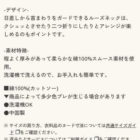
-デザイン-
日差しから首まわりをガードできるルーズネックは、
クシュッとさせたり二つ折りにしたりとアレンジが楽
しめるのもポイントです。
-素材特徴-
程よく厚みがあって柔らかな綿100%スムース素材を使
用。
洗濯機で洗えるので、お手入れも簡単です。
■綿100%(カットソー)
▼商品によって多少色ブレが生じる場合があります
●洗濯機OK
●中国製
※ サイズの測り方、衣料品のヌード寸法については
共通サイズガイ
ド
をご確認ください。
※ 返品などサービスについては
ご利用ガイド
をご確認くださ