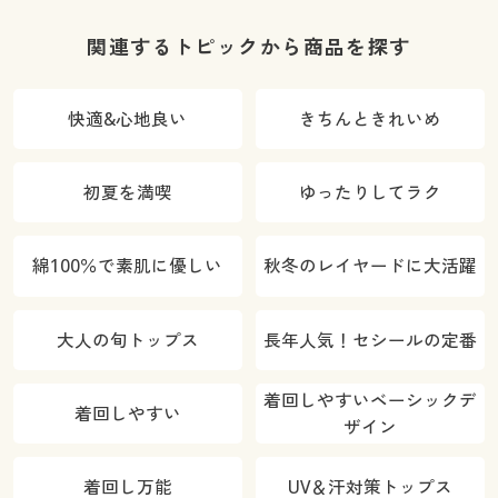
トレッチ・や
チ・UVカッ
わらか・選べ
ト・速乾・洗
O
関連するトピックから商品を探す
る4レング
濯機OK)
ス・洗濯機
快適&心地良い
きちんときれいめ
OK・1年中は
ける)
初夏を満喫
ゆったりしてラク
綿100％で素肌に優しい
秋冬のレイヤードに大活躍
大人の旬トップス
長年人気！セシールの定番
着回しやすいベーシックデ
着回しやすい
ザイン
着回し万能
UV＆汗対策トップス