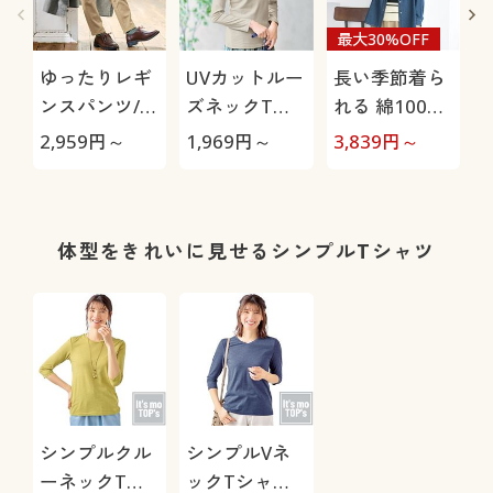
最大30%OFF
ゆったりレギ
UVカットルー
長い季節着ら
ンスパンツ/細
ズネックTシ
れる 綿100%
見えが叶うら
ャツ(長袖)(綿
デニムシャツ
極
2,959
円～
1,969
円～
3,839
円～
1
くちんテーパ
100%・UVカ
ード(ストレッ
ット・洗濯機
チ・UVカッ
OK)
ト・速乾・洗
体型をきれいに見せるシンプルTシャツ
濯機OK)
シンプルクル
シンプルVネ
ーネックTシ
ックTシャツ