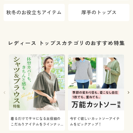
秋冬のお役立ちアイテム
厚手のトップス
レディース トップスカテゴリのおすすめ特集
着るだけでサマになる主役級の
今すぐ欲しいカットソーアイテ
着
こだわりアイテムをラインナッ
ムをピックアップ！
日
プ