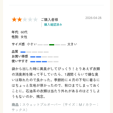
2026-04-28
ご購入者様
購入確認済み
年代:
60代
性別:
女性
サイズ感
小さい
大きい
品質
お買い得感
使いやすさ
袋から出した時に異臭がしてびっくり！とりあえず衣類
の消臭剤を降って干していたら、1週間くらいで嫌な臭
いは取れたので良かった。季節的に４月の下旬に着るに
はちょっと生地が厚かったので、秋口までしまっておく
ことに。石油系の衣類は当たり外れがあるのはどうしよ
うもないのか、残念。
商品：
スウェットプルオーバー（サイズ：M / カラー：
サックス）