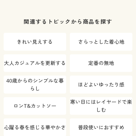
丈スタンダー
ズ)(全方向ス
ード(ストレッ
ド)
トレッチ・や
チ・UVカッ
わらか・選べ
ト・速乾・洗
関連するトピックから商品を探す
る4レング
濯機OK)
ス・洗濯機
きれい見えする
さらっとした着心地
OK・1年中は
ける)
大人カジュアルを更新する
定番の無地
40歳からのシンプルな暮
ほどよいゆったり感
らし
寒い日にはレイヤードで楽
ロンT&カットソー
しむ
心躍る春を感じる華やかさ
普段使いにおすすめ