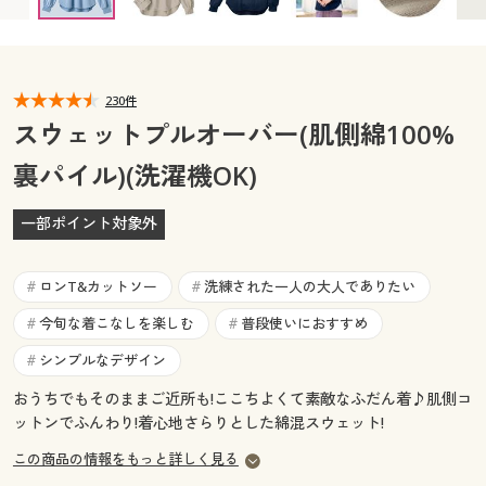
カタログ無料プレゼント
マイページ
会員メニュー
閲覧履歴
230件
マイページ
スウェットプルオーバー(肌側綿100%
お気に入り
裏パイル)(洗濯機OK)
閲覧履歴
サポート
一部ポイント対象外
お気に入り
ご利用ガイド
サポート
ロンT&カットソー
洗練された一人の大人でありたい
#
#
よくある質問とお問い合わせ
今旬な着こなしを楽しむ
普段使いにおすすめ
#
#
ご利用ガイド
シンプルなデザイン
#
よくある質問とお問い合わせ
おうちでもそのままご近所も!ここちよくて素敵なふだん着♪肌側コ
ットンでふんわり!着心地さらりとした綿混スウェット!
この商品の情報をもっと詳しく見る