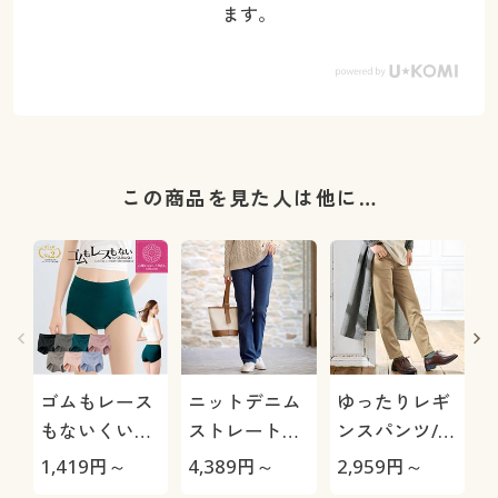
ます。
この商品を見た人は他に…
ゴムもレース
ニットデニム
ゆったりレギ
もないくい込
ストレートパ
ンスパンツ/細
みにくいショ
ンツ(スマート
見えが叶うら
1,419
円～
4,389
円～
2,959
円～
2
ーツ(はきこみ
ニットジーン
くちんテーパ