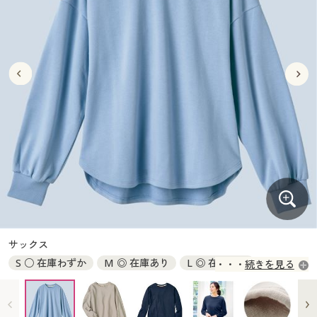
大きいサイズ
制服・スクールすべて
美容・健康・サプリメント
寝具・ベッド
制服・スクール
美容・健康通販すべて
家具・収納
キッチン・雑貨・日用品
バーゲン
大きいサイズ通販すべて
制服・学生服
カーテン・ラグ・ファブリック
大きいサイズ
制服・スクールすべて
美容・健康・サプリメント
寝具・ベッド
詳細検索
バーゲンセール
大きいサイズ レディース服
ジュニア・ティーンズ下着
バーゲン
大きいサイズ通販すべて
制服・学生服
カーテン・ラグ・ファブリック
商品カテゴリ一覧
シークレットセール
大きいサイズ レディース下着
詳細検索
バーゲンセール
大きいサイズ レディース服
ジュニア・ティーンズ下着
カタログ
大きいサイズ メンズ
商品カテゴリ一覧
シークレットセール
大きいサイズ レディース下着
カタログ・チラシからのご注文
カタログ
大きいサイズ 事務・制服
大きいサイズ メンズ
デジタルカタログ
カタログ・チラシからのご注文
サックス
大きいサイズ 事務・制服
S ○ 在庫わずか
M ◎ 在庫あり
L ◎ 在庫あり
続きを見る
カタログ無料プレゼント
デジタルカタログ
LL × 完売
3L ○ 在庫わずか
会員メニュー