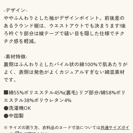
-デザイン-
ややふんわりとした袖がデザインポイント。前後差の
あるラウンド裾は、ウエストアウトでも決まります!後
ろ衿ぐり部分は綾テープで縫い目を隠した仕様でチク
チク感を軽減。
-素材特徴-
裏側はふんわりとしたパイル状の綿100%で肌あたりが
よく、表側は発色がよくカジュアルすぎない綿混素材
です。
■綿55%ポリエステル45%(裏毛) リブ部分/綿58%ポリ
エステル38%ポリウレタン4%
●洗濯機OK
●中国製
※ サイズの測り方、衣料品のヌード寸法については
共通サイズガイ