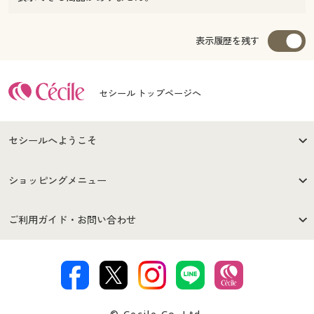
表示履歴を残す
セシール トップページへ
セシールへようこそ
はじめての方へ
ご利用環境について
ショッピングメニュー
セシールご利用規約
プライバシーポリシー
商品カテゴリ
バーゲンセール
ご利用ガイド・お問い合わせ
特定商取引法に基づく表示
古物営業法に基づく表示
カタログ・チラシからのご注
デジタルカタログ
ご注文は
お届けは
文
カラー・サイズを選択しカートに入れる
著作権・商標について
会社案内
交換・返品は
お支払は
カタログ無料プレゼント
特集一覧