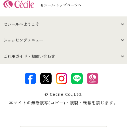
セシール トップページへ
セシールへようこそ
はじめての方へ
ご利用環境について
ショッピングメニュー
セシールご利用規約
プライバシーポリシー
商品カテゴリ
バーゲンセール
ご利用ガイド・お問い合わせ
特定商取引法に基づく表示
古物営業法に基づく表示
カタログ・チラシからのご注
デジタルカタログ
ご注文は
お届けは
文
著作権・商標について
会社案内
交換・返品は
お支払は
カタログ無料プレゼント
特集一覧
© Cecile Co.,Ltd.
会員登録・お客様情報変更に
お客様番号・パスワードをお
本サイトの無断複写(コピー)・複製・転載を禁じます。
プレゼント＆キャンペーン
サイトマップ
ついて
忘れの場合
サイズガイド
よくある質問とお問い合わせ