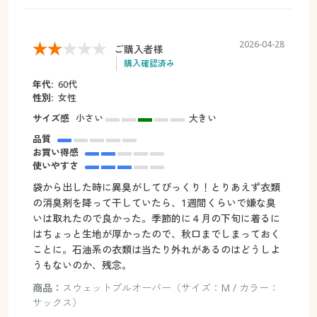
2026-04-28
ご購入者様
購入確認済み
年代:
60代
性別:
女性
サイズ感
小さい
大きい
品質
お買い得感
使いやすさ
袋から出した時に異臭がしてびっくり！とりあえず衣類
の消臭剤を降って干していたら、1週間くらいで嫌な臭
いは取れたので良かった。季節的に４月の下旬に着るに
はちょっと生地が厚かったので、秋口までしまっておく
ことに。石油系の衣類は当たり外れがあるのはどうしよ
うもないのか、残念。
商品：
スウェットプルオーバー（サイズ：M / カラー：
サックス）