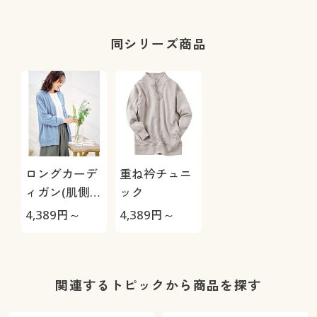
用・はきこみ
丈スタンダー
ド)
同シリーズ商品
ロングカーデ
重ね衿チュニ
ィガン(肌側綿
ック
100%裏パイ
4,389
円～
4,389
円～
ル)(洗濯機OK)
関連するトピックから商品を探す