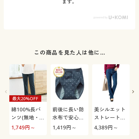
ます。
この商品を見た人は他に…
最大20%OFF
綿100%長パ
前後に長い防
美シルエット
ンツ(無地・お
水布で安心サ
ストレートデ
うちパンツ)
ニタリーショ
ニムパンツ(洗
極
1,749
円～
1,419
円～
4,389
円～
1
ーツ(多い日
濯機OK)