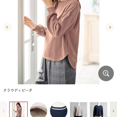
大きいサイズ
制服・スクールすべて
美容・健康・サプリメント
寝具・ベッド
制服・スクール
美容・健康通販すべて
家具・収納
キッチン・雑貨・日用品
バーゲン
大きいサイズ通販すべて
制服・学生服
カーテン・ラグ・ファブリック
大きいサイズ
制服・スクールすべて
美容・健康・サプリメント
寝具・ベッド
詳細検索
バーゲンセール
大きいサイズ レディース服
ジュニア・ティーンズ下着
バーゲン
大きいサイズ通販すべて
制服・学生服
カーテン・ラグ・ファブリック
商品カテゴリ一覧
シークレットセール
大きいサイズ レディース下着
詳細検索
バーゲンセール
大きいサイズ レディース服
ジュニア・ティーンズ下着
カタログ
大きいサイズ メンズ
商品カテゴリ一覧
シークレットセール
大きいサイズ レディース下着
カタログ・チラシからのご注文
カタログ
大きいサイズ 事務・制服
大きいサイズ メンズ
デジタルカタログ
カタログ・チラシからのご注文
クラウディピーチ
大きいサイズ 事務・制服
カタログ無料プレゼント
デジタルカタログ
会員メニュー