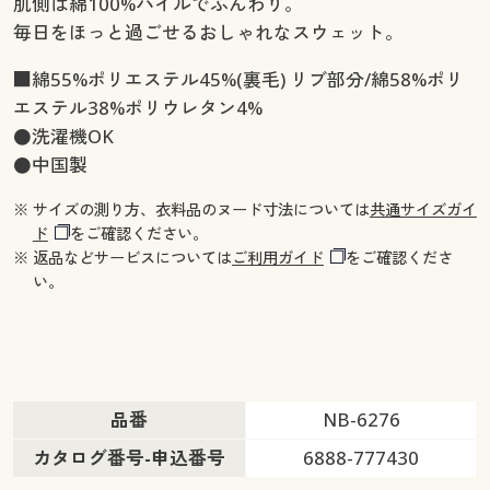
肌側は綿100%パイルでふんわり。
毎日をほっと過ごせるおしゃれなスウェット。
■綿55%ポリエステル45%(裏毛) リブ部分/綿58%ポリ
エステル38%ポリウレタン4%
●洗濯機OK
●中国製
※ サイズの測り方、衣料品のヌード寸法については
共通サイズガイ
ド
をご確認ください。
※ 返品などサービスについては
ご利用ガイド
をご確認くださ
い。
品番
NB-6276
カタログ番号-申込番号
6888-777430