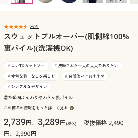
カタログ無料プレゼント
マイページ
会員メニュー
230件
閲覧履歴
マイページ
スウェットプルオーバー(肌側綿100%
お気に入り
裏パイル)(洗濯機OK)
閲覧履歴
サポート
お気に入り
ロンT&カットソー
洗練された一人の大人でありたい
#
#
ご利用ガイド
今旬な着こなしを楽しむ
普段使いにおすすめ
#
#
サポート
シンプルなデザイン
#
よくある質問とお問い合わせ
ご利用ガイド
着た瞬間ふんわりやわらか裏パイル
この商品の情報をもっと詳しく見る
よくある質問とお問い合わせ
2,739
3,289
円、
円
税抜価格 2,490
(税込)
円、2,990円