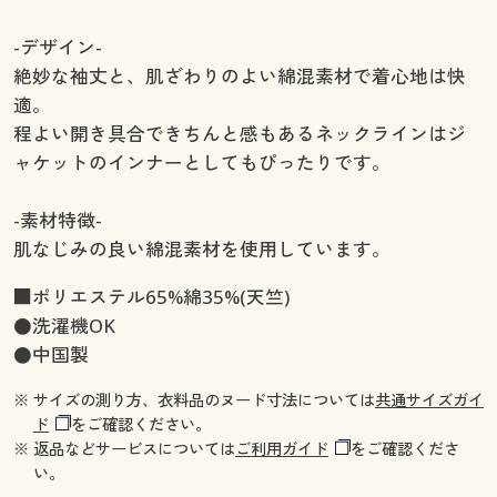
-デザイン-
絶妙な袖丈と、肌ざわりのよい綿混素材で着心地は快
適。
程よい開き具合できちんと感もあるネックラインはジ
ャケットのインナーとしてもぴったりです。
-素材特徴-
肌なじみの良い綿混素材を使用しています。
■ポリエステル65%綿35%(天竺)
●洗濯機OK
●中国製
※ サイズの測り方、衣料品のヌード寸法については
共通サイズガイ
ド
をご確認ください。
※ 返品などサービスについては
ご利用ガイド
をご確認くださ
い。