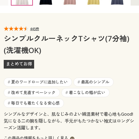
カタログ無料プレゼント
マイページ
会員メニュー
閲覧履歴
445件
マイページ
シンプルクルーネックTシャツ(7分袖)
お気に入り
(洗濯機OK)
閲覧履歴
サポート
まとめてお得
お気に入り
ご利用ガイド
サポート
夏のワードローブに追加したい
最高のシンプル
#
#
よくある質問とお問い合わせ
改めて見直すベーシック
着こなしの幅が広い
#
#
ご利用ガイド
毎日でも着たくなる安心感
#
よくある質問とお問い合わせ
シンプルなデザインと、肌なじみのよい綿混素材で着心地もGood!
気になる二の腕を隠しながら、手元がもたつかない袖丈はロングシ
ーズン活躍します。
この商品の情報をもっと詳しく見る