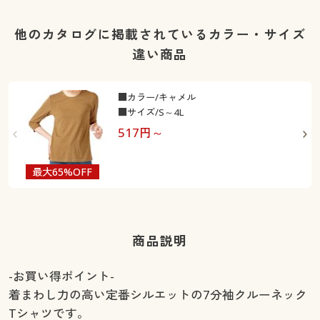
他のカタログに掲載されているカラー・サイズ
違い商品
■カラー/キャメル
■サイズ/S～4L
517
円～
最大65%OFF
最
商品説明
-お買い得ポイント-
着まわし力の高い定番シルエットの7分袖クルーネック
Tシャツです。