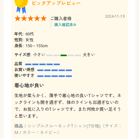
ピックアップレビュー
2024-11-19
ご購入者様
購入確認済み
年代:
60代
性別:
女性
身長:
150～155cm
サイズ感
小さい
大きい
品質
お買い得感
使いやすさ
着心地が良い
生地が柔らかく、薄手で着心地の良いTシャツです。ネ
ックラインも開き過ぎず、体のラインも出過ぎないの
で、お気に入りのTシャツです。また何枚か買い足そう
と思います。
商品：
シンプルクルーネックTシャツ(7分袖)（サイズ：
M / カラー：ネイビー）