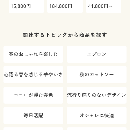
極-
HRC-
(
15,800
円
184,800
円
41,800
円～
1
05S/HRC-10S
機
関連するトピックから商品を探す
春のおしゃれを楽しむ
エプロン
心躍る春を感じる華やかさ
秋のカットソー
ココロが弾む春色
流行り廃りのないデザイン
毎日活躍
オシャレに快適