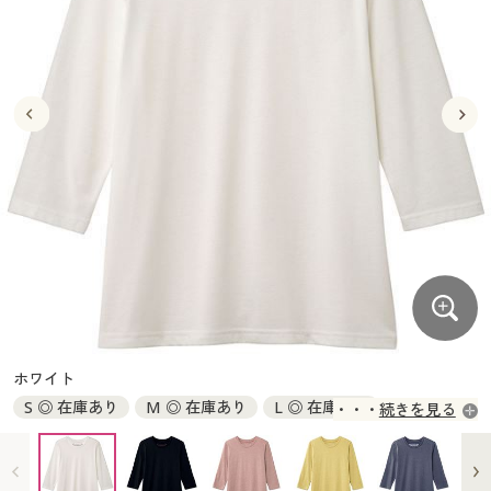
大きいサイズ
制服・スクールすべて
美容・健康・サプリメント
寝具・ベッド
制服・スクール
美容・健康通販すべて
家具・収納
キッチン・雑貨・日用品
バーゲン
大きいサイズ通販すべて
制服・学生服
カーテン・ラグ・ファブリック
大きいサイズ
制服・スクールすべて
美容・健康・サプリメント
寝具・ベッド
詳細検索
バーゲンセール
大きいサイズ レディース服
ジュニア・ティーンズ下着
バーゲン
大きいサイズ通販すべて
制服・学生服
カーテン・ラグ・ファブリック
商品カテゴリ一覧
シークレットセール
大きいサイズ レディース下着
詳細検索
バーゲンセール
大きいサイズ レディース服
ジュニア・ティーンズ下着
カタログ
大きいサイズ メンズ
商品カテゴリ一覧
シークレットセール
大きいサイズ レディース下着
カタログ・チラシからのご注文
カタログ
大きいサイズ 事務・制服
大きいサイズ メンズ
デジタルカタログ
カタログ・チラシからのご注文
ホワイト
大きいサイズ 事務・制服
S ◎ 在庫あり
M ◎ 在庫あり
L ◎ 在庫あり
続きを見る
カタログ無料プレゼント
デジタルカタログ
LL ◎ 在庫あり
3L ◎ 在庫あり
4L ◎ 在庫あり
会員メニュー