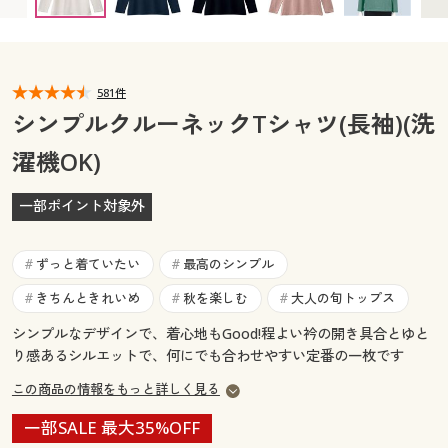
カタログ無料プレゼント
マイページ
会員メニュー
閲覧履歴
581件
マイページ
シンプルクルーネックTシャツ(長袖)(洗
お気に入り
濯機OK)
閲覧履歴
サポート
一部ポイント対象外
お気に入り
ご利用ガイド
サポート
ずっと着ていたい
最高のシンプル
#
#
よくある質問とお問い合わせ
きちんときれいめ
秋を楽しむ
大人の旬トップス
#
#
#
ご利用ガイド
シンプルなデザインで、着心地もGood!程よい衿の開き具合とゆと
り感あるシルエットで、何にでも合わせやすい定番の一枚です
よくある質問とお問い合わせ
この商品の情報をもっと詳しく見る
一部SALE 最大35%OFF