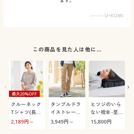
ます。
この商品を見た人は他に…
最大20%OFF
クルーネック
タンブルドラ
ヒツジのいら
Tシャツ(長袖)
イストレート
ない枕® -至
(綿100%・洗
パンツ(ストレ
極-
2,189
円～
3,949
円～
15,800
円
1
濯機OK)
ッチ・乾燥機