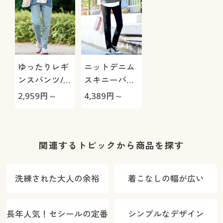
ゆったりレギ
ニットデニム
ンスパンツ/細
スキニーパン
見えが叶うら
ツ(スマートニ
2,959
円～
4,389
円～
くちんテーパ
ットジーンズ)
ード(ストレッ
(全方向ストレ
チ・UVカッ
ッチ・やわら
ト・速乾・洗
か・選べる4
関連するトピックから商品を探す
濯機OK)
レングス・洗
濯機OK・1年
洗練された大人の余裕
着こなしの幅が広い
中はける)
長年人気！セシールの定番
シンプルなデザイン