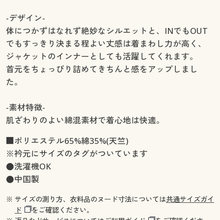
-デザイン-
体につかずはなれず絶妙なシルエットと、INでもOUT
でもすっきり決まる程よい丈感は着まわし力が高く、
ジャケットのインナーとしても活躍してくれます。
首元をちょっぴり詰めてきちんと感をアップしまし
た。
-素材特徴-
肌ざわりのよい綿混素材で着心地は快適。
■ポリエステル65%綿35%(天竺)
※衿元にサイズのタグがついています
●洗濯機OK
●中国製
※ サイズの測り方、衣料品のヌード寸法については
共通サイズガイ
ド
をご確認ください。