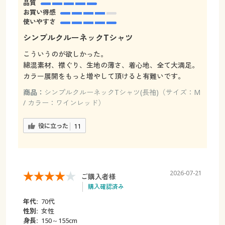
品質
お買い得感
使いやすさ
シンプルクルーネックTシャツ
こういうのが欲しかった。
綿混素材、襟ぐり、生地の薄さ、着心地、全て大満足。
カラー展開をもっと増やして頂けると有難いです。
商品：
シンプルクルーネックTシャツ(長袖)（サイズ：M
/ カラー：ワインレッド）
役に立った
11
2026-07-21
ご購入者様
購入確認済み
年代:
70代
性別:
女性
身長:
150～155cm