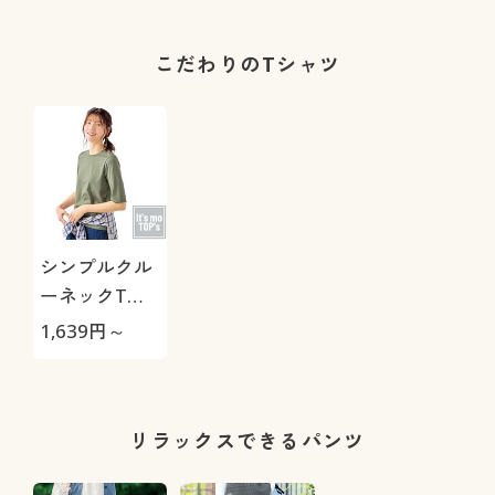
OK・毎日パン
ツ・綿混・UV
カット・静電
こだわりのTシャツ
気がたまりに
くい)
シンプルクル
ーネックTシ
ャツ(5分袖)
1,639
円～
(洗濯機OK)
リラックスできるパンツ