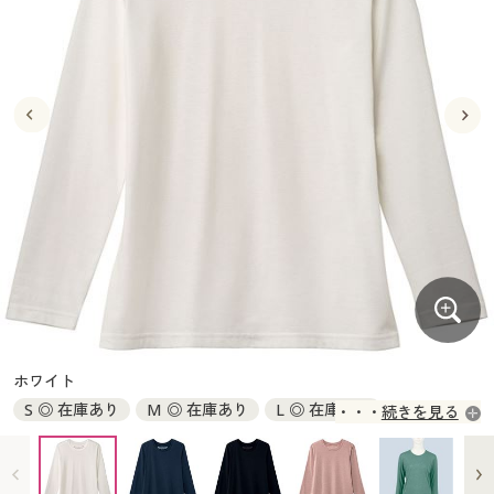
大きいサイズ
制服・スクールすべて
美容・健康・サプリメント
寝具・ベッド
制服・スクール
美容・健康通販すべて
家具・収納
キッチン・雑貨・日用品
バーゲン
大きいサイズ通販すべて
制服・学生服
カーテン・ラグ・ファブリック
大きいサイズ
制服・スクールすべて
美容・健康・サプリメント
寝具・ベッド
詳細検索
バーゲンセール
大きいサイズ レディース服
ジュニア・ティーンズ下着
バーゲン
大きいサイズ通販すべて
制服・学生服
カーテン・ラグ・ファブリック
商品カテゴリ一覧
シークレットセール
大きいサイズ レディース下着
詳細検索
バーゲンセール
大きいサイズ レディース服
ジュニア・ティーンズ下着
カタログ
大きいサイズ メンズ
商品カテゴリ一覧
シークレットセール
大きいサイズ レディース下着
カタログ・チラシからのご注文
カタログ
大きいサイズ 事務・制服
大きいサイズ メンズ
デジタルカタログ
カタログ・チラシからのご注文
ホワイト
大きいサイズ 事務・制服
S ◎ 在庫あり
M ◎ 在庫あり
L ◎ 在庫あり
続きを見る
カタログ無料プレゼント
デジタルカタログ
LL ◎ 在庫あり
3L ◎ 在庫あり
4L ◎ 在庫あり
会員メニュー