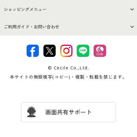
はじめての方へ
ご利用環境について
ショッピングメニュー
セシールご利用規約
プライバシーポリシー
商品カテゴリ
バーゲンセール
ご利用ガイド・お問い合わせ
特定商取引法に基づく表示
古物営業法に基づく表示
カタログ・チラシからのご注
デジタルカタログ
ご注文は
お届けは
文
著作権・商標について
会社案内
交換・返品は
お支払は
カタログ無料プレゼント
特集一覧
© Cecile Co.,Ltd.
会員登録・お客様情報変更に
お客様番号・パスワードをお
本サイトの無断複写(コピー)・複製・転載を禁じます。
プレゼント＆キャンペーン
サイトマップ
ついて
忘れの場合
サイズガイド
よくある質問とお問い合わせ
画面共有サポート
カラー・サイズを選択しカートに入れる