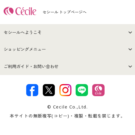
セシール トップページへ
セシールへようこそ
はじめての方へ
ご利用環境について
ショッピングメニュー
セシールご利用規約
プライバシーポリシー
商品カテゴリ
バーゲンセール
ご利用ガイド・お問い合わせ
特定商取引法に基づく表示
古物営業法に基づく表示
カタログ・チラシからのご注
デジタルカタログ
ご注文は
お届けは
文
著作権・商標について
会社案内
交換・返品は
お支払は
カタログ無料プレゼント
特集一覧
© Cecile Co.,Ltd.
会員登録・お客様情報変更に
お客様番号・パスワードをお
本サイトの無断複写(コピー)・複製・転載を禁じます。
プレゼント＆キャンペーン
サイトマップ
ついて
忘れの場合
サイズガイド
よくある質問とお問い合わせ