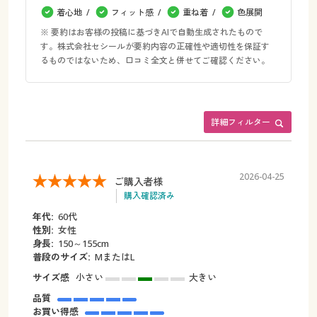
着心地
フィット感
重ね着
色展開
※ 要約はお客様の投稿に基づきAIで自動生成されたもので
す。株式会社セシールが要約内容の正確性や適切性を保証す
るものではないため、口コミ全文と併せてご確認ください。
詳細フィルター
2026-04-25
ご購入者様
購入確認済み
年代:
60代
性別:
女性
身長:
150～155cm
普段のサイズ:
MまたはL
サイズ感
小さい
大きい
品質
お買い得感