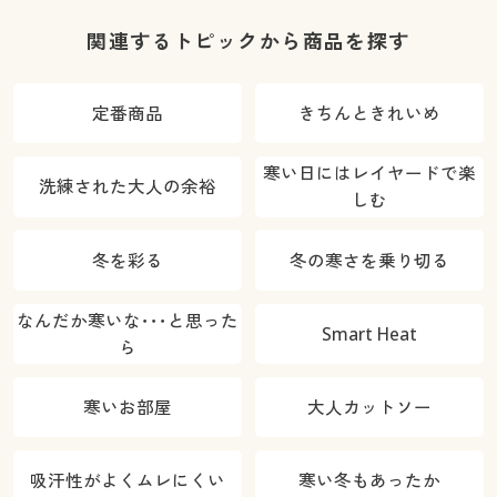
毛が付きにく
い・人気商
関連するトピックから商品を探す
品・選べる股
下展開・節電
定番商品
きちんときれいめ
対策)
寒い日にはレイヤードで楽
洗練された大人の余裕
しむ
冬を彩る
冬の寒さを乗り切る
なんだか寒いな･･･と思った
Smart Heat
ら
寒いお部屋
大人カットソー
吸汗性がよくムレにくい
寒い冬もあったか