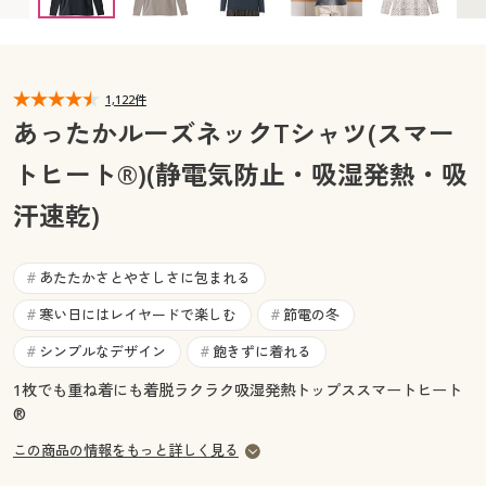
カタログ無料プレゼント
マイページ
会員メニュー
閲覧履歴
1,122件
マイページ
あったかルーズネックTシャツ(スマー
お気に入り
トヒート®)(静電気防止・吸湿発熱・吸
閲覧履歴
汗速乾)
サポート
お気に入り
ご利用ガイド
あたたかさとやさしさに包まれる
#
サポート
寒い日にはレイヤードで楽しむ
節電の冬
#
#
よくある質問とお問い合わせ
ご利用ガイド
シンプルなデザイン
飽きずに着れる
#
#
1枚でも重ね着にも着脱ラクラク吸湿発熱トップススマートヒート
よくある質問とお問い合わせ
®
この商品の情報をもっと詳しく見る