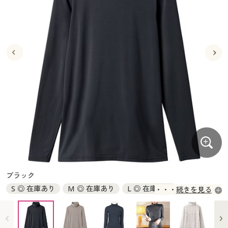
大きいサイズ
制服・スクールすべて
美容・健康・サプリメント
寝具・ベッド
制服・スクール
美容・健康通販すべて
家具・収納
キッチン・雑貨・日用品
バーゲン
大きいサイズ通販すべて
制服・学生服
カーテン・ラグ・ファブリック
大きいサイズ
制服・スクールすべて
美容・健康・サプリメント
寝具・ベッド
詳細検索
バーゲンセール
大きいサイズ レディース服
ジュニア・ティーンズ下着
バーゲン
大きいサイズ通販すべて
制服・学生服
カーテン・ラグ・ファブリック
商品カテゴリ一覧
シークレットセール
大きいサイズ レディース下着
詳細検索
バーゲンセール
大きいサイズ レディース服
ジュニア・ティーンズ下着
カタログ
大きいサイズ メンズ
商品カテゴリ一覧
シークレットセール
大きいサイズ レディース下着
カタログ・チラシからのご注文
カタログ
大きいサイズ 事務・制服
大きいサイズ メンズ
デジタルカタログ
カタログ・チラシからのご注文
ブラック
大きいサイズ 事務・制服
S ◎ 在庫あり
M ◎ 在庫あり
L ◎ 在庫あり
続きを見る
カタログ無料プレゼント
デジタルカタログ
LL ◎ 在庫あり
3L ◎ 在庫あり
4L～5L ◎ 在庫あり
会員メニュー