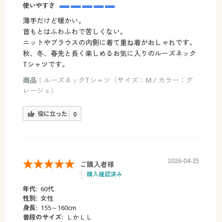
使いやすさ
薄手だけど暖かい。
首もとはふわふわで苦しくない。
ニットやブラウスの内側に着て重ね着がおしゃれです。
秋、冬、春先と長く楽しめるお気に入りのルーズネック
Tシャツです。
商品：
ルーズネックTシャツ（サイズ：M / カラー：グ
レージュ）
役に立った
0
2026-04-25
ご購入者様
購入確認済み
年代:
60代
性別:
女性
身長:
155～160cm
普段のサイズ:
ＬかＬＬ