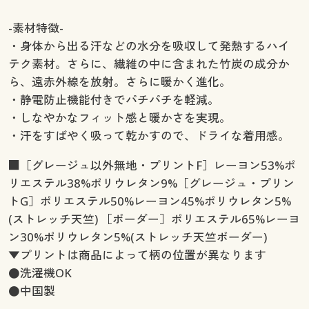
-素材特徴-
・身体から出る汗などの水分を吸収して発熱するハイ
テク素材。さらに、繊維の中に含まれた竹炭の成分か
ら、遠赤外線を放射。さらに暖かく進化。
・静電防止機能付きでパチパチを軽減。
・しなやかなフィット感と暖かさを実現。
・汗をすばやく吸って乾かすので、ドライな着用感。
■［グレージュ以外無地・プリントF］レーヨン53%ポ
リエステル38%ポリウレタン9%［グレージュ・プリン
トG］ポリエステル50%レーヨン45%ポリウレタン5%
(ストレッチ天竺) ［ボーダー］ポリエステル65%レーヨ
ン30%ポリウレタン5%(ストレッチ天竺ボーダー)
▼プリントは商品によって柄の位置が異なります
●洗濯機OK
●中国製