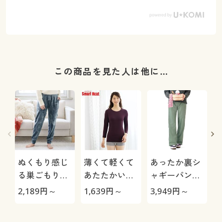
この商品を見た人は他に…
ぬくもり感じ
薄くて軽くて
あったか裏シ
る巣ごもりル
あたたかいイ
ャギーパンツ
ームパンツ(両
ンナー(衿狭め
(防寒パンツ・
2,189
円～
1,639
円～
3,949
円～
1
面起毛フリー
8分袖)(スマー
お散歩パン
ス)
トヒート®)
ツ・ペットの