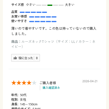
サイズ感
小さい
大きい
品質
お買い得感
使いやすさ
薄いので着やすいです。この色は持っていないので購入
しました。
商品：
ルーズネックTシャツ（サイズ：LL / カラー：ネ
イビー）
役に立った
0
2026-04-21
ご購入者様
購入確認済み
年代:
50代
性別:
女性
身長:
145～150cm
普段のサイズ:
SかM