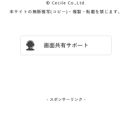
© Cecile Co.,Ltd.
会員登録・お客様情報変更に
お客様番号・パスワードをお
本サイトの無断複写(コピー)・複製・転載を禁じます。
プレゼント＆キャンペーン
サイトマップ
ついて
忘れの場合
サイズガイド
よくある質問とお問い合わせ
画面共有サポート
- スポンサーリンク -