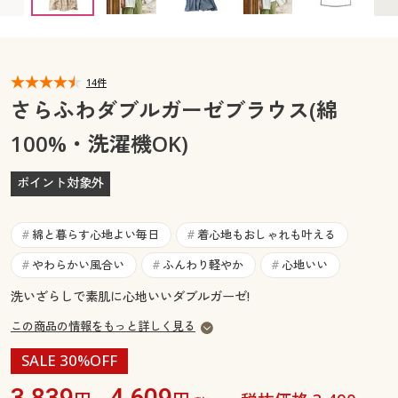
カタログ無料プレゼント
マイページ
会員メニュー
閲覧履歴
14件
マイページ
さらふわダブルガーゼブラウス(綿
お気に入り
100%・洗濯機OK)
閲覧履歴
サポート
ポイント対象外
お気に入り
ご利用ガイド
サポート
綿と暮らす心地よい毎日
着心地もおしゃれも叶える
#
#
よくある質問とお問い合わせ
やわらかい風合い
ふんわり軽やか
心地いい
#
#
#
ご利用ガイド
洗いざらしで素肌に心地いいダブルガーゼ!
よくある質問とお問い合わせ
この商品の情報をもっと詳しく見る
SALE 30%OFF
3,839
4,609