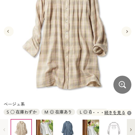
大きいサイズ
制服・スクールすべて
美容・健康・サプリメント
寝具・ベッド
制服・スクール
美容・健康通販すべて
家具・収納
キッチン・雑貨・日用品
バーゲン
大きいサイズ通販すべて
制服・学生服
カーテン・ラグ・ファブリック
大きいサイズ
制服・スクールすべて
美容・健康・サプリメント
寝具・ベッド
詳細検索
バーゲンセール
大きいサイズ レディース服
ジュニア・ティーンズ下着
バーゲン
大きいサイズ通販すべて
制服・学生服
カーテン・ラグ・ファブリック
商品カテゴリ一覧
シークレットセール
大きいサイズ レディース下着
詳細検索
バーゲンセール
大きいサイズ レディース服
ジュニア・ティーンズ下着
カタログ
大きいサイズ メンズ
商品カテゴリ一覧
シークレットセール
大きいサイズ レディース下着
カタログ・チラシからのご注文
カタログ
大きいサイズ 事務・制服
大きいサイズ メンズ
デジタルカタログ
カタログ・チラシからのご注文
ベージュ系
大きいサイズ 事務・制服
S ○ 在庫わずか
M ◎ 在庫あり
L ◎ 在庫あり
続きを見る
カタログ無料プレゼント
デジタルカタログ
LL ◎ 在庫あり
3L ○ 在庫わずか
会員メニュー