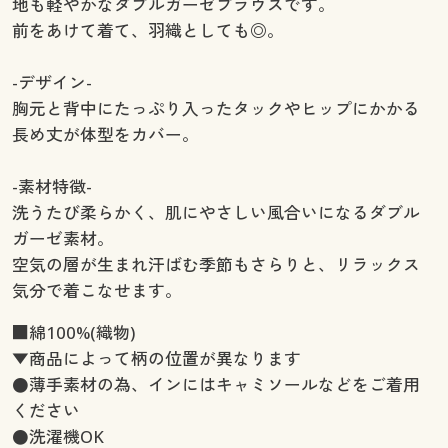
地も軽やかなダブルガーゼブラウスです。
前をあけて着て、羽織としても◎。
-デザイン-
胸元と背中にたっぷり入ったタックやヒップにかかる
長め丈が体型をカバー。
-素材特徴-
洗うたび柔らかく、肌にやさしい風合いになるダブル
ガーゼ素材。
空気の層が生まれ汗ばむ季節もさらりと、リラックス
気分で着こなせます。
■綿100%(織物)
▼商品によって柄の位置が異なります
●薄手素材の為、インにはキャミソールなどをご着用
ください
●洗濯機OK