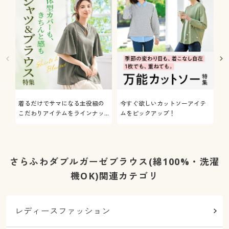
着るだけでサマになる主役級の
今すぐ欲しいカットソーアイテ
着
こだわりアイテムをラインナッ
ムをピックアップ！
日
プ
さらふわダブルガーゼブラウス(綿100%・洗濯
機OK)関連カテゴリ
レディースファッション