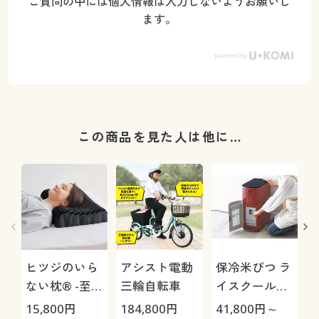
ご質問の中には個人情報は入力しないようお願いし
ます。
この商品を見た人は他に…
ヒツジのいら
アシスト電動
保冷米びつ ラ
ない枕® -至
三輪自転車
イスクール
極-
HRC-
15,800
円
184,800
円
41,800
円～
2