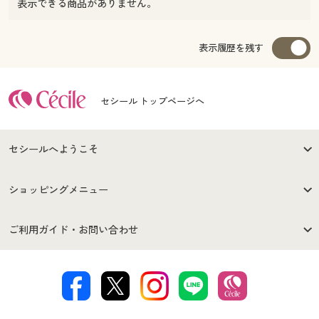
表示できる商品がありません。
表示履歴を残す
セシール トップページへ
セシールへようこそ
はじめての方へ
ご利用環境について
ショッピングメニュー
セシールご利用規約
プライバシーポリシー
商品カテゴリ
バーゲンセール
ご利用ガイド・お問い合わせ
特定商取引法に基づく表示
古物営業法に基づく表示
カタログ・チラシからのご注
デジタルカタログ
ご注文は
お届けは
文
著作権・商標について
会社案内
交換・返品は
お支払は
カタログ無料プレゼント
特集一覧