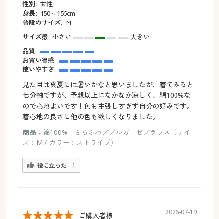
性別:
女性
身長:
150～155cm
普段のサイズ:
Ｍ
サイズ感
小さい
大きい
品質
お買い得感
使いやすさ
見た目は真夏には暑いかなと思いましたが、着てみると
七分袖ですが、予想以上になかなか涼しく、綿100%な
ので心地よいです！色も主張しすぎず自分の好みです。
着心地の良さに他の色も欲しくなりました。
商品：
綿100% さらふわダブルガーゼブラウス（サイ
ズ：M / カラー：ストライプ）
役に立った
1
2026-07-19
ご購入者様