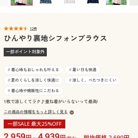
カタログ無料プレゼント
マイページ
会員メニュー
閲覧履歴
12件
マイページ
ひんやり裏地シフォンブラウス
お気に入り
閲覧履歴
一部ポイント対象外
サポート
お気に入り
着心地もおしゃれも叶える
暑い日も快適
#
#
ご利用ガイド
サポート
夏のくらしを涼しく快適に
涼しく、べたつきにくい
#
#
着心地や機能性にこだわる
#
よくある質問とお問い合わせ
ご利用ガイド
1枚で涼しくてラク♪重ね着がいらないって最高!
この商品の情報をもっと詳しく見る
よくある質問とお問い合わせ
一部SALE 最大25%OFF
2,959
4,939
円～
円
税抜価格 2,690円