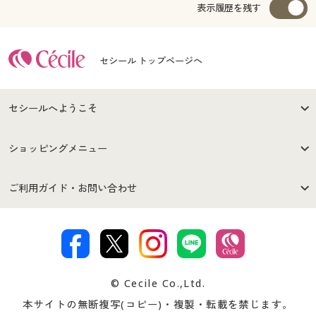
表示履歴を残す
セシール トップページへ
セシールへようこそ
はじめての方へ
ご利用環境について
ショッピングメニュー
セシールご利用規約
プライバシーポリシー
商品カテゴリ
バーゲンセール
ご利用ガイド・お問い合わせ
特定商取引法に基づく表示
古物営業法に基づく表示
カタログ・チラシからのご注
デジタルカタログ
ご注文は
お届けは
文
著作権・商標について
会社案内
交換・返品は
お支払は
カタログ無料プレゼント
特集一覧
© Cecile Co.,Ltd.
会員登録・お客様情報変更に
お客様番号・パスワードをお
本サイトの無断複写(コピー)・複製・転載を禁じます。
プレゼント＆キャンペーン
サイトマップ
ついて
忘れの場合