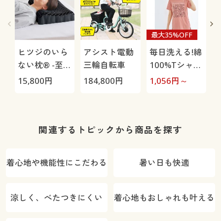
最大35%OFF
ヒツジのいら
アシスト電動
毎日洗える!綿
ない枕® -至
三輪自転車
100%Tシャツ
極-
(セミロング
15,800
円
184,800
円
1,056
円～
3
丈)
1
関連するトピックから商品を探す
着心地や機能性にこだわる
暑い日も快適
涼しく、べたつきにくい
着心地もおしゃれも叶える