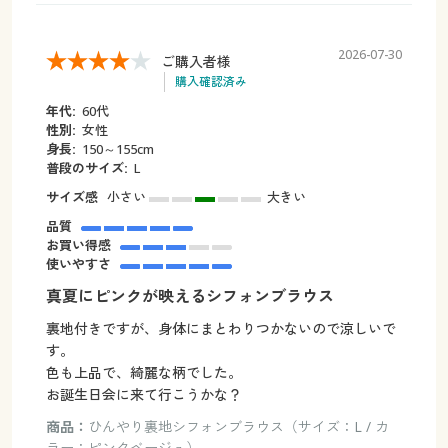
2026-07-30
ご購入者様
購入確認済み
年代:
60代
性別:
女性
身長:
150～155cm
普段のサイズ:
L
サイズ感
小さい
大きい
品質
お買い得感
使いやすさ
真夏にピンクが映えるシフォンブラウス
裏地付きですが、身体にまとわりつかないので涼しいで
す。
色も上品で、綺麗な柄でした。
お誕生日会に来て行こうかな？
商品：
ひんやり裏地シフォンブラウス（サイズ：L / カ
ラー：ピンクベージュ）