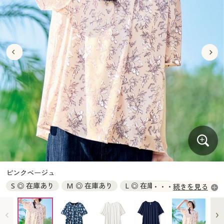
大きいサイズ
制服・スクールすべて
美容・健康・サプリメント
寝具・ベッド
制服・スクール
美容・健康通販すべて
家具・収納
キッチン・雑貨・日用品
バーゲン
大きいサイズ通販すべて
制服・学生服
カーテン・ラグ・ファブリック
大きいサイズ
制服・スクールすべて
美容・健康・サプリメント
寝具・ベッド
詳細検索
バーゲンセール
大きいサイズ レディース服
ジュニア・ティーンズ下着
バーゲン
大きいサイズ通販すべて
制服・学生服
カーテン・ラグ・ファブリック
商品カテゴリ一覧
シークレットセール
大きいサイズ レディース下着
詳細検索
バーゲンセール
大きいサイズ レディース服
ジュニア・ティーンズ下着
カタログ
大きいサイズ メンズ
商品カテゴリ一覧
シークレットセール
大きいサイズ レディース下着
カタログ・チラシからのご注文
カタログ
大きいサイズ 事務・制服
大きいサイズ メンズ
デジタルカタログ
カタログ・チラシからのご注文
ピンクベージュ
大きいサイズ 事務・制服
S ◎ 在庫あり
M ◎ 在庫あり
L ◎ 在庫あり
続きを見る
カタログ無料プレゼント
デジタルカタログ
LL ○ 在庫わずか
3L × 入荷未定
会員メニュー