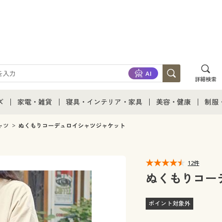
詳細検索
ズ
家電・雑貨
寝具・インテリア・家具
美容・健康
制服
て
ズ通販すべて
家電・雑貨すべて
寝具・インテリア・家具通販すべて
美容・健康通販すべ
制服
ャツ
ぬくもりコーデュロイシャツジャケット
ズファッション
家電
家具・収納
美容・健康・サプリ
制服
12件
ズ下着
キッチン・雑貨・日用品
寝具・ベッド
ジュ
ぬくもりコー
着
カーテン・ラグ・ファブリック
ポイント対象外