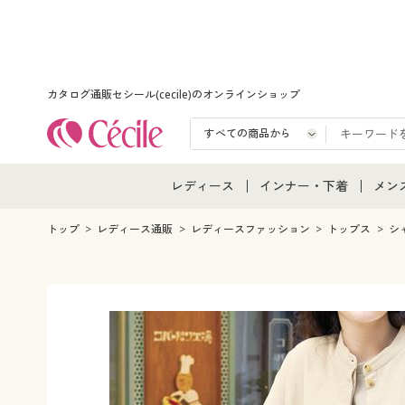
カタログ通販セシール(cecile)のオンラインショップ
レディース
インナー・下着
メン
レディース通販すべて
インナー・下着通販すべ
メン
トップ
レディース通販
レディースファッション
トップス
シ
レディースファッション
女性下着
メン
女性下着
メンズ下着
メン
ジュニア・ティーンズ下