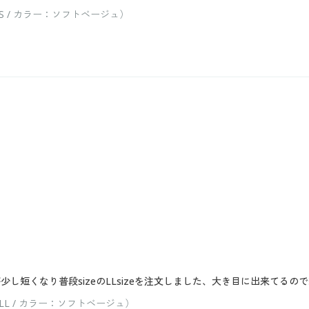
 / カラー：ソフトベージュ）
が少し短くなり普段sizeのLLsizeを注文しました、大き目に出来てるの
L / カラー：ソフトベージュ）