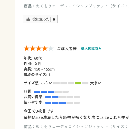
商品：
ぬくもりコーデュロイシャツジャケット（サイズ：S
役に立った
0
ご購入者様
購入確認済み
年代:
60代
性別:
女性
身長:
150～155cm
普段のサイズ:
LL
サイズ感
小さい
大きい
品質
お買い得感
使いやすさ
今回で3枚目です
最初Мsize洗濯したら縮袖が短くなり次にLsizeこれも袖
商品：
ぬくもりコーデュロイシャツジャケット（サイズ：L