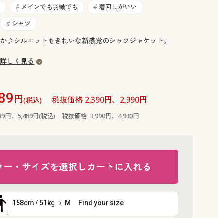
大きいサイズ 事務・制服
メインでも羽織でも
着回しがいい
#
#
シャツ
#
か♪シルエットもきれいな新感覚のシャツジャケット。
詳しく見る
89
円
税抜価格 2,390円、2,990円
(税込)
389円、5,489円(税込)
税抜価格
3,990円、4,990円
ラー・サイズを選択しカートに入れる
158cm / 51kg
M
Find your size
ソフトベー