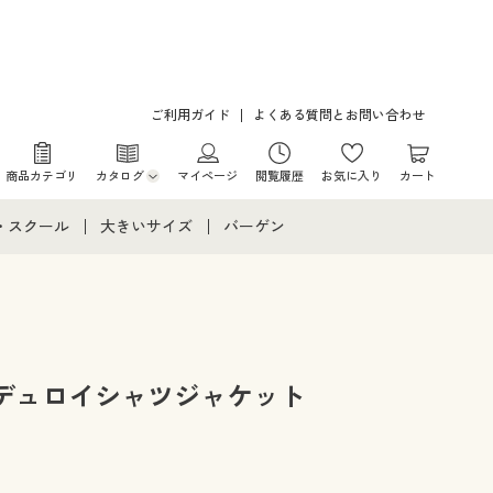
ご利用ガイド
よくある質問とお問い合わせ
商品カテゴリ
カタログ
マイページ
閲覧履歴
お気に入り
カート
カタログ・チラシからのご注文
・スクール
大きいサイズ
バーゲン
デジタルカタログ
て
・スクールすべて
大きいサイズ通販すべて
バーゲンセール
カタログ無料プレゼント
メント
・学生服
大きいサイズ レディース服
シークレットセール
ニア・ティーンズ下着
大きいサイズ レディース下着
デュロイシャツジャケット
大きいサイズ メンズ