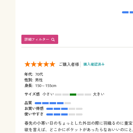
詳細フィルター
ご購入者様
購入確認済み
年代:
70代
性別:
男性
身長:
150～155cm
サイズ感
小さい
大きい
品質
お買い得感
使いやすさ
春先の小寒い日のちょっとした外出の際に羽織るのに重宝
欲を言えば、どこかにポケットがあったらなおいいのにと