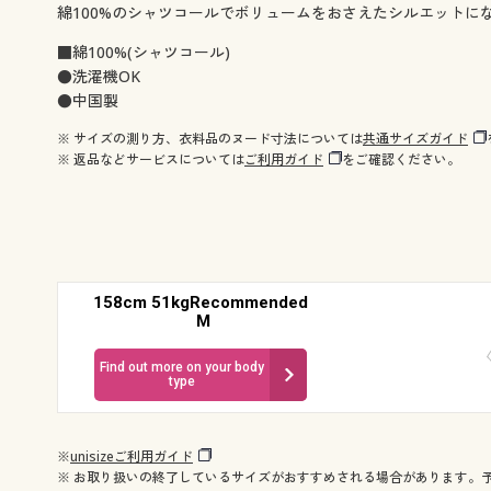
綿100%のシャツコールでボリュームをおさえたシルエットに
■綿100%(シャツコール)
●洗濯機OK
●中国製
※ サイズの測り方、衣料品のヌード寸法については
共通サイズガイド
※ 返品などサービスについては
ご利用ガイド
をご確認ください。
158cm 51kgRecommended
M
Find out more on your body
type
※
unisizeご利用ガイド
※ お取り扱いの終了しているサイズがおすすめされる場合があります。