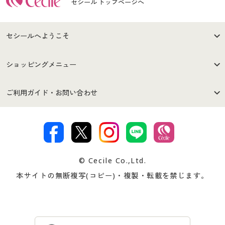
セシール トップページへ
セシールへようこそ
はじめての方へ
ご利用環境について
ショッピングメニュー
セシールご利用規約
プライバシーポリシー
商品カテゴリ
バーゲンセール
ご利用ガイド・お問い合わせ
特定商取引法に基づく表示
古物営業法に基づく表示
カタログ・チラシからのご注
デジタルカタログ
ご注文は
お届けは
文
著作権・商標について
会社案内
交換・返品は
お支払は
カタログ無料プレゼント
特集一覧
© Cecile Co.,Ltd.
会員登録・お客様情報変更に
お客様番号・パスワードをお
本サイトの無断複写(コピー)・複製・転載を禁じます。
プレゼント＆キャンペーン
サイトマップ
ついて
忘れの場合
サイズガイド
よくある質問とお問い合わせ