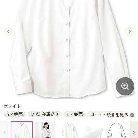
大きいサイズ
制服・スクールすべて
美容・健康・サプリメント
寝具・ベッド
制服・スクール
美容・健康通販すべて
家具・収納
キッチン・雑貨・日用品
バーゲン
大きいサイズ通販すべて
制服・学生服
カーテン・ラグ・ファブリック
大きいサイズ
制服・スクールすべて
美容・健康・サプリメント
寝具・ベッド
詳細検索
バーゲンセール
大きいサイズ レディース服
ジュニア・ティーンズ下着
バーゲン
大きいサイズ通販すべて
制服・学生服
カーテン・ラグ・ファブリック
商品カテゴリ一覧
シークレットセール
大きいサイズ レディース下着
詳細検索
バーゲンセール
大きいサイズ レディース服
ジュニア・ティーンズ下着
カタログ
大きいサイズ メンズ
商品カテゴリ一覧
シークレットセール
大きいサイズ レディース下着
カタログ・チラシからのご注文
カタログ
大きいサイズ 事務・制服
大きいサイズ メンズ
デジタルカタログ
カタログ・チラシからのご注文
ホワイト
大きいサイズ 事務・制服
S × 完売
M ◎ 在庫あり
L × 完売
LL ○ 在庫わずか
続きを見る
カタログ無料プレゼント
デジタルカタログ
3L × 完売
4L × 完売
会員メニュー