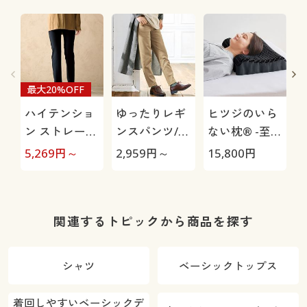
最大20%OFF
ハイテンショ
ゆったりレギ
ヒツジのいら
ン ストレート
ンスパンツ/細
ない枕® -至
パンツ/ぐ～ん
見えが叶うら
極-
5,269
円～
2,959
円～
15,800
円
1
と伸びて膝も
くちんテーパ
出にくい(美脚
ード(ストレッ
パンツ・全方
チ・UVカッ
向ストレッ
ト・速乾・洗
関連するトピックから商品を探す
チ・洗濯機
濯機OK)
OK・日本製生
シャツ
ベーシックトップス
地・UVカッ
ト)
着回しやすいベーシックデ