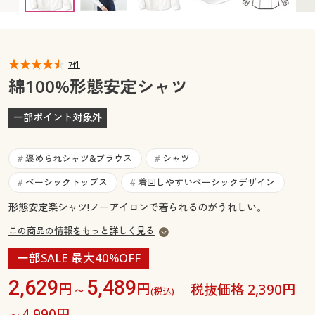
カタログ無料プレゼント
マイページ
会員メニュー
閲覧履歴
7件
マイページ
綿100%形態安定シャツ
お気に入り
閲覧履歴
一部ポイント対象外
サポート
お気に入り
褒められシャツ&ブラウス
シャツ
#
#
ご利用ガイド
サポート
ベーシックトップス
着回しやすいベーシックデザイン
#
#
形態安定楽シャツ!ノーアイロンで着られるのがうれしい。
よくある質問とお問い合わせ
ご利用ガイド
この商品の情報をもっと詳しく見る
よくある質問とお問い合わせ
一部SALE 最大40%OFF
2,629
5,489
円～
円
税抜価格 2,390円
(税込)
～4,990円