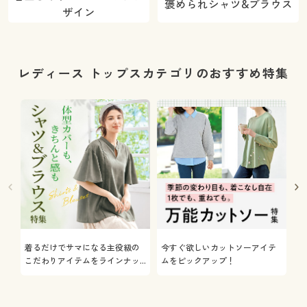
褒められシャツ&ブラウス
ザイン
レディース トップスカテゴリのおすすめ特集
着るだけでサマになる主役級の
今すぐ欲しいカットソーアイテ
着
こだわりアイテムをラインナッ
ムをピックアップ！
日
プ