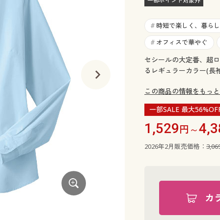
一部ポイント対象外
時短で楽しく、暮らし
#
オフィスで華やぐ
#
セシールの大定番、超ロ
るレギュラーカラー(長袖
この商品の情報をもっと
一部SALE 最大56%OF
1,529
4,3
円～
2026年2月販売価格：
3,0
カ
ソフトピンク