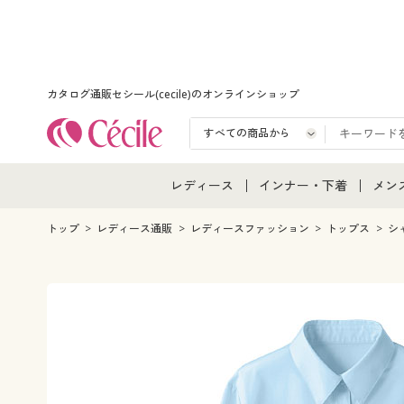
カタログ通販セシール(cecile)のオンラインショップ
レディース
インナー・下着
メン
レディース通販すべて
インナー・下着通販すべ
メン
トップ
レディース通販
レディースファッション
トップス
シ
レディースファッション
女性下着
メン
女性下着
メンズ下着
メン
ジュニア・ティーンズ下