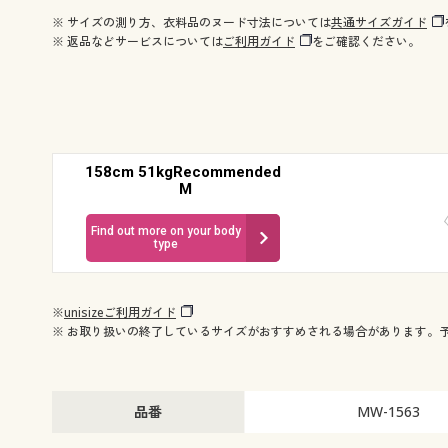
※ サイズの測り方、衣料品のヌード寸法については
共通サイズガイド
※ 返品などサービスについては
ご利用ガイド
をご確認ください。
158cm 51kgRecommended
M
Find out more on your body
type
※
unisizeご利用ガイド
※ お取り扱いの終了しているサイズがおすすめされる場合があります。
品番
MW-1563