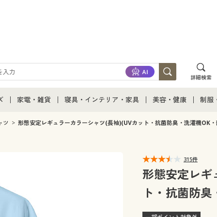
詳細検索
ズ
家電・雑貨
寝具・インテリア・家具
美容・健康
制服
て
ズ通販すべて
家電・雑貨すべて
寝具・インテリア・家具通販すべて
美容・健康通販すべ
制服
ャツ
形態安定レギュラーカラーシャツ(長袖)(UVカット・抗菌防臭・洗濯機OK・
ズファッション
家電
家具・収納
美容・健康・サプリ
制服
315件
ズ下着
キッチン・雑貨・日用品
寝具・ベッド
ジュ
形態安定レギュ
ト・抗菌防臭・
着
カーテン・ラグ・ファブリック