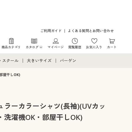
ご利用ガイド
よくある質問とお問い合わせ
商品カテゴリ
カタログ
マイページ
閲覧履歴
お気に入り
カート
カタログ・チラシからのご注文
・スクール
大きいサイズ
バーゲン
デジタルカタログ
て
・スクールすべて
大きいサイズ通販すべて
バーゲンセール
部屋干しOK)
カタログ無料プレゼント
メント
・学生服
大きいサイズ レディース服
シークレットセール
ニア・ティーンズ下着
大きいサイズ レディース下着
ラーカラーシャツ(長袖)(UVカッ
洗濯機OK・部屋干しOK)
大きいサイズ メンズ