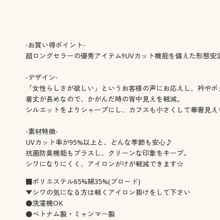
-お買い得ポイント-
超ロングセラーの優秀アイテム!!UVカット機能を備えた形態安
-デザイン-
「女性らしさが欲しい」というお客様の声にお応えし、衿やボ
着丈が長めなので、かがんだ時の背中見えを軽減。
シルエットをよりシャープにし、カフスも小さくして華奢見えを
-素材特徴-
UVカット率が95%以上と、どんな季節も安心♪
抗菌防臭機能もプラスし、クリーンな印象をキープ。
シワになりにくく、アイロンがけが軽減できます☆
■ポリエステル65%綿35%(ブロード)
▼シワの気になる方は軽くアイロン掛けをして下さい
●洗濯機OK
●ベトナム製・ミャンマー製