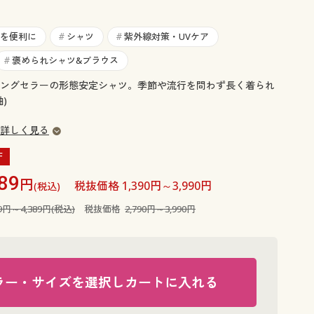
大きいサイズ 事務・制服
を便利に
シャツ
紫外線対策・UVケア
#
#
褒められシャツ&ブラウス
#
ングセラーの形態安定シャツ。季節や流行を問わず長く着られ
)
詳しく見る
F
89
円
税抜価格 1,390円～3,990円
(税込)
69円～4,389円(税込)
税抜価格
2,790円～3,990円
ラー・サイズを選択しカートに入れる
ホワイトA