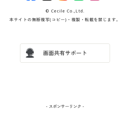
交換・返品は
お支払は
カタログ無料プレゼント
特集一覧
© Cecile Co.,Ltd.
会員登録・お客様情報変更に
お客様番号・パスワードをお
本サイトの無断複写(コピー)・複製・転載を禁じます。
プレゼント＆キャンペーン
サイトマップ
ついて
忘れの場合
サイズガイド
よくある質問とお問い合わせ
画面共有サポート
- スポンサーリンク -