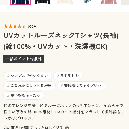
カタログ無料プレゼント
マイページ
会員メニュー
閲覧履歴
956件
マイページ
UVカットルーズネックTシャツ(長袖)
お気に入り
(綿100%・UVカット・洗濯機OK)
閲覧履歴
サポート
一部ポイント対象外
お気に入り
ご利用ガイド
サポート
シンプルで使いやすい
冬を楽しむ
#
#
よくある質問とお問い合わせ
こなれたおしゃれを演出
普段着にちょうどいい
#
#
ご利用ガイド
寒い冬もあったか
#
よくある質問とお問い合わせ
衿のアレンジを楽しめるルーズネックの長袖Tシャツ。なめらかで
程よい厚みの綿100%素材にUVカット機能をプラスして紫外線もし
っかりブロック。
この商品の情報をもっと詳しく見る