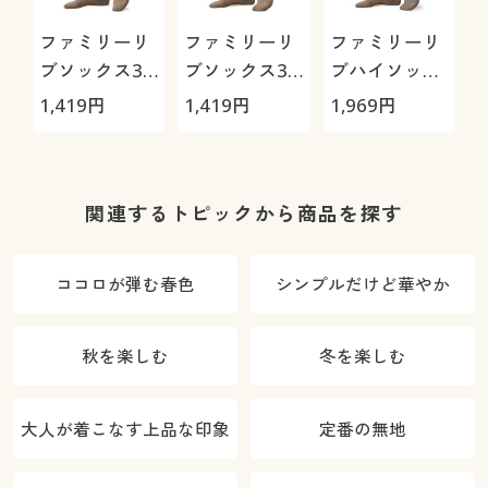
ファミリーリ
ファミリーリ
ファミリーリ
ブソックス3
ブソックス3
ブハイソック
足組(カラー豊
足組(カラー豊
ス3足組(カラ
1,419
円
1,419
円
1,969
円
2
富・21cm～
富・21cm～
ー豊富・
27cm)(ローク
27cm)(クルー
21cm～27cm)
ルー丈)
丈)
(ハイソック
ス)
関連するトピックから商品を探す
ココロが弾む春色
シンプルだけど華やか
秋を楽しむ
冬を楽しむ
大人が着こなす上品な印象
定番の無地