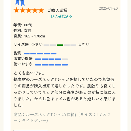
2025-01-20
ご購入者様
購入確認済み
年代:
60代
性別:
女性
身長:
165～170cm
サイズ感
小さい
大きい
品質
お買い得感
使いやすさ
とても良いです。
綿素材のルーズネックTシャツを探していたので希望通
りの商品が購入出来て嬉しかったです。肌触りも良くし
っかりしていてネック部分に高さがあるのが特に気に入
りました。からし色キャメル色があると嬉しいと感じま
した。
商品：
ルーズネックTシャツ(長袖)（サイズ：L / カラ
ー：ライトグレー）