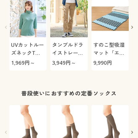
UVカットルー
タンブルドラ
すのこ型吸湿
ズネックTシ
イストレート
マット「エア
ャツ(7分袖)
パンツ(ストレ
ージョブ®」
極
1,969
円～
3,949
円～
9,990
円
1
(綿100%・UV
ッチ・乾燥機
Max
カット・洗濯
OK・毎日パン
機OK)
ツ・綿混・UV
カット・静電
普段使いにおすすめの定番ソックス
気がたまりに
くい)