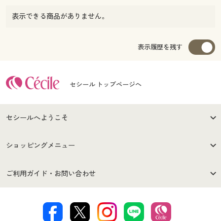
表示できる商品がありません。
表示履歴を残す
セシール トップページへ
セシールへようこそ
はじめての方へ
ご利用環境について
ショッピングメニュー
セシールご利用規約
プライバシーポリシー
商品カテゴリ
バーゲンセール
ご利用ガイド・お問い合わせ
特定商取引法に基づく表示
古物営業法に基づく表示
カタログ・チラシからのご注
デジタルカタログ
ご注文は
お届けは
文
著作権・商標について
会社案内