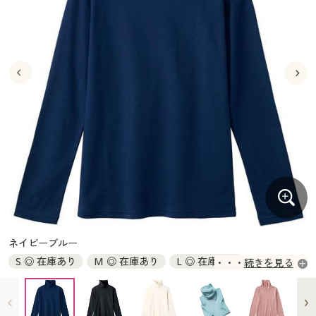
大きいサイズ
制服・スクールすべて
美容・健康・サプリメント
寝具・ベッド
制服・スクール
美容・健康通販すべて
家具・収納
キッチン・雑貨・日用品
バーゲン
大きいサイズ通販すべて
制服・学生服
カーテン・ラグ・ファブリック
大きいサイズ
制服・スクールすべて
美容・健康・サプリメント
寝具・ベッド
詳細検索
バーゲンセール
大きいサイズ レディース服
ジュニア・ティーンズ下着
バーゲン
大きいサイズ通販すべて
制服・学生服
カーテン・ラグ・ファブリック
商品カテゴリ一覧
シークレットセール
大きいサイズ レディース下着
詳細検索
バーゲンセール
大きいサイズ レディース服
ジュニア・ティーンズ下着
カタログ
大きいサイズ メンズ
商品カテゴリ一覧
シークレットセール
大きいサイズ レディース下着
カタログ・チラシからのご注文
カタログ
大きいサイズ 事務・制服
大きいサイズ メンズ
デジタルカタログ
カタログ・チラシからのご注文
ネイビーブルー
大きいサイズ 事務・制服
S ◎ 在庫あり
M ◎ 在庫あり
L ◎ 在庫あり
続きを見る
カタログ無料プレゼント
デジタルカタログ
LL ◎ 在庫あり
3L ◎ 在庫あり
4L～5L ◎ 在庫あり
会員メニュー