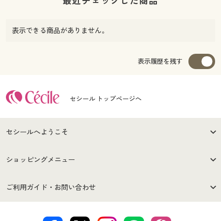
最近チェックした商品
表示できる商品がありません。
表示履歴を残す
セシール トップページへ
セシールへようこそ
はじめての方へ
ご利用環境について
ショッピングメニュー
セシールご利用規約
プライバシーポリシー
商品カテゴリ
バーゲンセール
ご利用ガイド・お問い合わせ
特定商取引法に基づく表示
古物営業法に基づく表示
カタログ・チラシからのご注
デジタルカタログ
ご注文は
お届けは
文