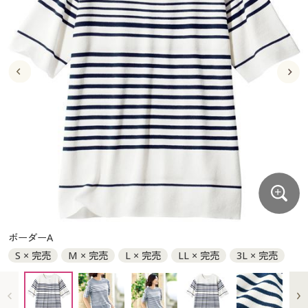
大きいサイズ
制服・スクールすべて
美容・健康・サプリメント
寝具・ベッド
制服・スクール
美容・健康通販すべて
家具・収納
キッチン・雑貨・日用品
バーゲン
大きいサイズ通販すべて
制服・学生服
カーテン・ラグ・ファブリック
大きいサイズ
制服・スクールすべて
美容・健康・サプリメント
寝具・ベッド
詳細検索
バーゲンセール
大きいサイズ レディース服
ジュニア・ティーンズ下着
バーゲン
大きいサイズ通販すべて
制服・学生服
カーテン・ラグ・ファブリック
商品カテゴリ一覧
シークレットセール
大きいサイズ レディース下着
詳細検索
バーゲンセール
大きいサイズ レディース服
ジュニア・ティーンズ下着
カタログ
大きいサイズ メンズ
商品カテゴリ一覧
シークレットセール
大きいサイズ レディース下着
カタログ・チラシからのご注文
カタログ
大きいサイズ 事務・制服
大きいサイズ メンズ
デジタルカタログ
カタログ・チラシからのご注文
ボーダーA
大きいサイズ 事務・制服
S × 完売
M × 完売
L × 完売
LL × 完売
3L × 完売
カタログ無料プレゼント
デジタルカタログ
会員メニュー