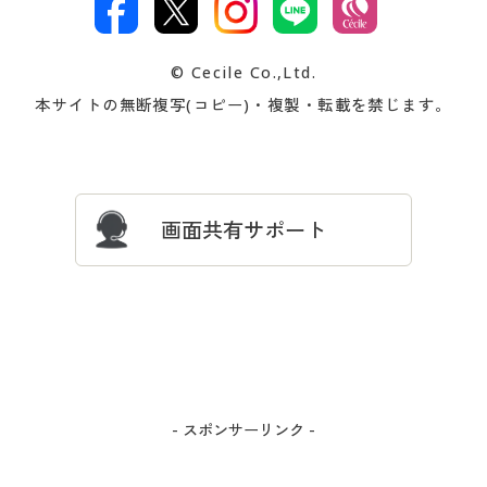
著作権・商標について
会社案内
交換・返品は
お支払は
カタログ無料プレゼント
特集一覧
© Cecile Co.,Ltd.
会員登録・お客様情報変更に
お客様番号・パスワードをお
本サイトの無断複写(コピー)・複製・転載を禁じます。
プレゼント＆キャンペーン
サイトマップ
ついて
忘れの場合
サイズガイド
よくある質問とお問い合わせ
画面共有サポート
- スポンサーリンク -