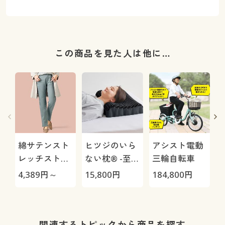
この商品を見た人は他に…
綿サテンスト
ヒツジのいら
アシスト電動
レッチストレ
ない枕® -至
三輪自転車
ートパンツ(ヨ
極-
H
4,389
円～
15,800
円
184,800
円
4
コストレッ
0
チ・微光沢)
関連するトピックから商品を探す