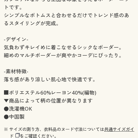
トです。
シンプルなボトムスと合わせるだけでトレンド感のあ
るスタイリングが完成。
-デザイン-
気負わずキレイめに着こなせるシックなボーダー。
細めのマルチボーダーが爽やかコーデにぴったり。
-素材特徴-
落ち感があり涼しい肌心地で快適です。
■ポリエステル60%レーヨン40%(編物)
▼商品によって柄の位置が異なります
●洗濯機OK
●中国製
※ サイズの測り方、衣料品のヌード寸法については
共通サイズガイ
ド
をご確認ください。