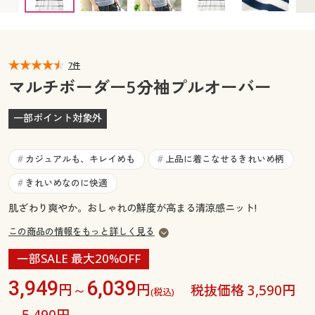
カタログ無料プレゼント
マイページ
会員メニュー
閲覧履歴
7件
マイページ
マルチボーダー5分袖プルオーバー
お気に入り
閲覧履歴
一部ポイント対象外
サポート
お気に入り
カジュアルも、キレイめも
上品に着こなせるきれいめ柄
#
#
ご利用ガイド
サポート
きれいめなのに快適
#
肌ざわり爽やか。おしゃれの鮮度が高まる清涼感ニット!
よくある質問とお問い合わせ
ご利用ガイド
この商品の情報をもっと詳しく見る
よくある質問とお問い合わせ
一部SALE 最大20%OFF
3,949
6,039
円～
円
税抜価格 3,590円
(税込)
～5,490円