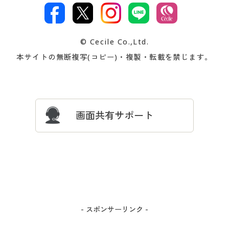
文
著作権・商標について
会社案内
交換・返品は
お支払は
カタログ無料プレゼント
特集一覧
© Cecile Co.,Ltd.
会員登録・お客様情報変更に
お客様番号・パスワードをお
本サイトの無断複写(コピー)・複製・転載を禁じます。
プレゼント＆キャンペーン
サイトマップ
ついて
忘れの場合
サイズガイド
よくある質問とお問い合わせ
画面共有サポート
- スポンサーリンク -