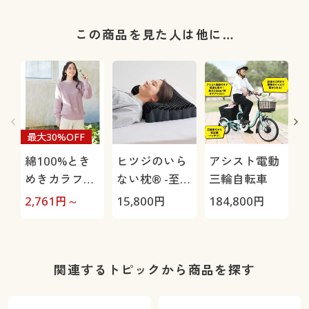
この商品を見た人は他に…
最大30%OFF
綿100%とき
ヒツジのいら
アシスト電動
めきカラフル
ない枕® -至
三輪自転車
ニット
極-
2,761
円～
15,800
円
184,800
円
3
関連するトピックから商品を探す