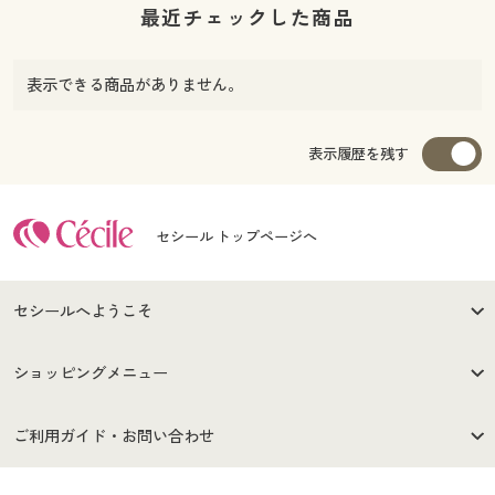
最近チェックした商品
表示できる商品がありません。
表示履歴を残す
セシール トップページへ
セシールへようこそ
はじめての方へ
ご利用環境について
ショッピングメニュー
セシールご利用規約
プライバシーポリシー
商品カテゴリ
バーゲンセール
ご利用ガイド・お問い合わせ
特定商取引法に基づく表示
古物営業法に基づく表示
カタログ・チラシからのご注
デジタルカタログ
ご注文は
お届けは