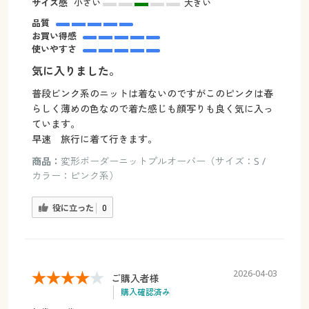
サイズ感
小さい
大きい
品質
お買い得感
使いやすさ
気に入りました。
普段ビンク系のニットは着ないのですがこのピンクは春
らしく薄めの色なので着た感じも顔写りも良く気に入っ
ています。
早速 旅行に着て行きます。
商品：
変形ボーダーニットプルオーバー（サイズ：S /
カラー：ピンク系）
役に立った
0
2026-04-03
ご購入者様
購入確認済み