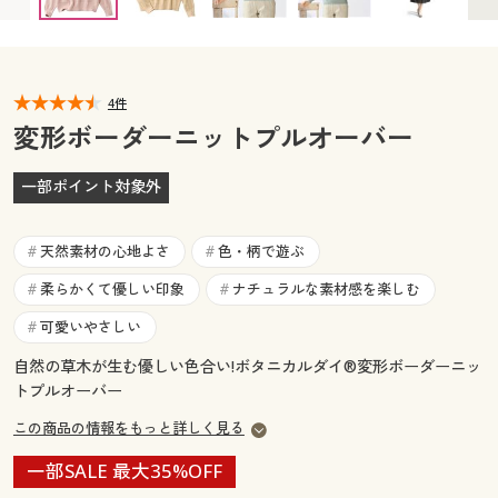
カタログ無料プレゼント
マイページ
会員メニュー
閲覧履歴
4件
マイページ
変形ボーダーニットプルオーバー
お気に入り
閲覧履歴
一部ポイント対象外
サポート
お気に入り
天然素材の心地よさ
色・柄で遊ぶ
#
#
ご利用ガイド
サポート
柔らかくて優しい印象
ナチュラルな素材感を楽しむ
#
#
可愛いやさしい
#
よくある質問とお問い合わせ
ご利用ガイド
自然の草木が生む優しい色合い!ボタニカルダイ®変形ボーダーニッ
トプルオーバー
よくある質問とお問い合わせ
この商品の情報をもっと詳しく見る
一部SALE 最大35%OFF