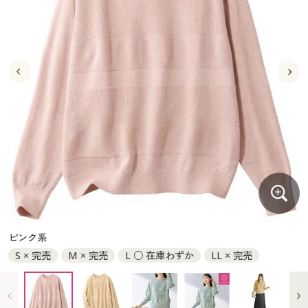
大きいサイズ
制服・スクールすべて
美容・健康・サプリメント
寝具・ベッド
制服・スクール
美容・健康通販すべて
家具・収納
キッチン・雑貨・日用品
バーゲン
大きいサイズ通販すべて
制服・学生服
カーテン・ラグ・ファブリック
大きいサイズ
制服・スクールすべて
美容・健康・サプリメント
寝具・ベッド
詳細検索
バーゲンセール
大きいサイズ レディース服
ジュニア・ティーンズ下着
バーゲン
大きいサイズ通販すべて
制服・学生服
カーテン・ラグ・ファブリック
商品カテゴリ一覧
シークレットセール
大きいサイズ レディース下着
詳細検索
バーゲンセール
大きいサイズ レディース服
ジュニア・ティーンズ下着
カタログ
大きいサイズ メンズ
商品カテゴリ一覧
シークレットセール
大きいサイズ レディース下着
カタログ・チラシからのご注文
カタログ
大きいサイズ 事務・制服
大きいサイズ メンズ
デジタルカタログ
カタログ・チラシからのご注文
ピンク系
大きいサイズ 事務・制服
S × 完売
M × 完売
L ○ 在庫わずか
LL × 完売
カタログ無料プレゼント
デジタルカタログ
会員メニュー