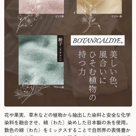
花や果実、草木などの植物から抽出した染料と安全な化学
染料を融合させ、綿（わた）染めした日本製の糸を使用。
数色の綿（わた）をミックスすることで自然界の表情豊か