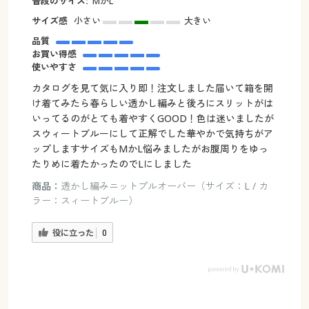
普段のサイズ:
МかL
サイズ感
小さい
大きい
品質
お買い得感
使いやすさ
カタログを見て気に入り即！注文しました届いて箱を開
け着てみたら春らしい透かし編みと後ろにスリットがは
いってるのがとても着やすくGOOD！色は迷いましたが
スウィートブルーにして正解でした華やかで気持ちがア
ップしますサイズもМかL悩みましたがお腹周りをゆっ
たりめに着たかったのでLにしました
商品：
透かし編みニットプルオーバー（サイズ：L / カ
ラー：スィートブルー）
役に立った
0