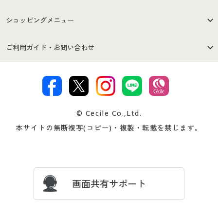
はじめての方へ
ご利用環境について
ショッピングメニュー
セシールご利用規約
プライバシーポリシー
商品カテゴリ
バーゲンセール
ご利用ガイド・お問い合わせ
特定商取引法に基づく表示
古物営業法に基づく表示
カタログ・チラシからのご注
デジタルカタログ
ご注文は
お届けは
文
著作権・商標について
会社案内
交換・返品は
お支払は
カタログ無料プレゼント
特集一覧
© Cecile Co.,Ltd.
会員登録・お客様情報変更に
お客様番号・パスワードをお
本サイトの無断複写(コピー)・複製・転載を禁じます。
プレゼント＆キャンペーン
サイトマップ
ついて
忘れの場合
サイズガイド
よくある質問とお問い合わせ
画面共有サポート