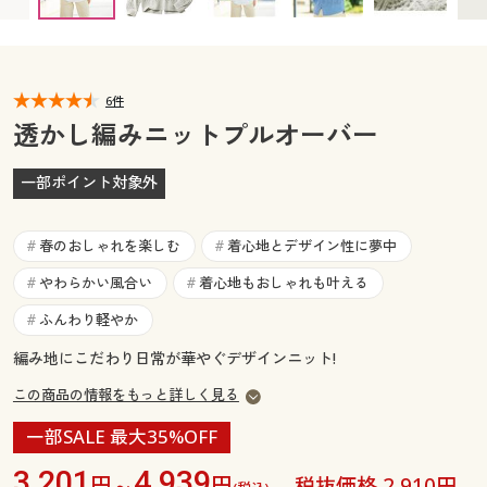
カタログ無料プレゼント
マイページ
会員メニュー
閲覧履歴
6件
マイページ
透かし編みニットプルオーバー
お気に入り
閲覧履歴
一部ポイント対象外
サポート
お気に入り
春のおしゃれを楽しむ
着心地とデザイン性に夢中
#
#
ご利用ガイド
サポート
やわらかい風合い
着心地もおしゃれも叶える
#
#
ふんわり軽やか
#
よくある質問とお問い合わせ
ご利用ガイド
編み地にこだわり日常が華やぐデザインニット!
この商品の情報をもっと詳しく見る
よくある質問とお問い合わせ
一部SALE 最大35%OFF
3,201
4,939
円～
円
税抜価格 2,910円