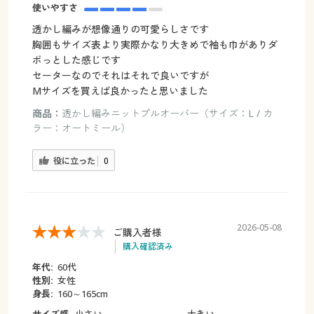
使いやすさ
透かし編みが想像通りの可愛らしさです
胸囲もサイズ表より実際かなり大きめで袖も巾がありダ
ボっとした感じです
セーターなのでそれはそれで良いですが
Mサイズを買えば良かったと思いました
商品：
透かし編みニットプルオーバー（サイズ：L / カ
ラー：オートミール）
役に立った
0
2026-05-08
ご購入者様
購入確認済み
年代:
60代
性別:
女性
身長:
160～165cm
サイズ感
小さい
大きい