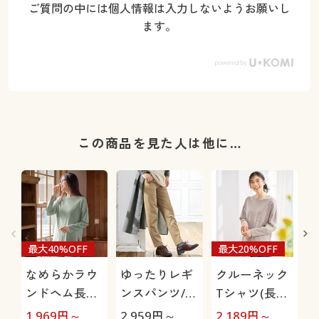
ご質問の中には個人情報は入力しないようお願いし
ます。
この商品を見た人は他に…
最大40%OFF
最大20%OFF
なめらかラウ
ゆったりレギ
クルーネック
ンドヘム長袖
ンスパンツ/細
Tシャツ(長袖)
Tシャツ(綿
見えが叶うら
(綿100%・洗
1,969
円～
2,959
円～
2,189
円～
2