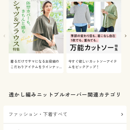
着るだけでサマになる主役級の
今すぐ欲しいカットソーアイテ
着
こだわりアイテムをラインナッ
ムをピックアップ！
日
プ
透かし編みニットプルオーバー関連カテゴリ
ファッション・下着すべて