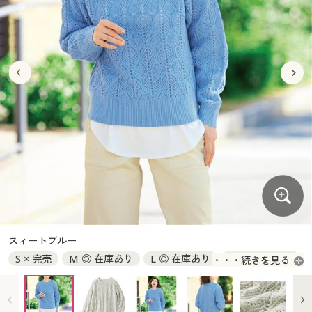
大きいサイズ
制服・スクールすべて
美容・健康・サプリメント
寝具・ベッド
制服・スクール
美容・健康通販すべて
家具・収納
キッチン・雑貨・日用品
バーゲン
大きいサイズ通販すべて
制服・学生服
カーテン・ラグ・ファブリック
大きいサイズ
制服・スクールすべて
美容・健康・サプリメント
寝具・ベッド
詳細検索
バーゲンセール
大きいサイズ レディース服
ジュニア・ティーンズ下着
バーゲン
大きいサイズ通販すべて
制服・学生服
カーテン・ラグ・ファブリック
商品カテゴリ一覧
シークレットセール
大きいサイズ レディース下着
詳細検索
バーゲンセール
大きいサイズ レディース服
ジュニア・ティーンズ下着
カタログ
大きいサイズ メンズ
商品カテゴリ一覧
シークレットセール
大きいサイズ レディース下着
カタログ・チラシからのご注文
カタログ
大きいサイズ 事務・制服
大きいサイズ メンズ
デジタルカタログ
カタログ・チラシからのご注文
スィートブルー
大きいサイズ 事務・制服
S × 完売
M ◎ 在庫あり
L ◎ 在庫あり
LL ◎ 在庫あり
続きを見る
カタログ無料プレゼント
デジタルカタログ
3L ○ 在庫わずか
会員メニュー