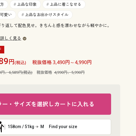
大きいサイズ 事務・制服
方
上品な印象
上品に着こなせる
#
#
可愛い
上品なお出かけスタイル
#
折り返して配色見せ。きちんと感を漂わせながら軽やかに。
詳しく見る
F
89
円
税抜価格 3,490円～4,990円
(税込)
89円、6,589円(税込)
税抜価格
4,990円、5,990円
ラー・サイズを選択しカートに入れる
158cm / 51kg
M
Find your size
ネイビー