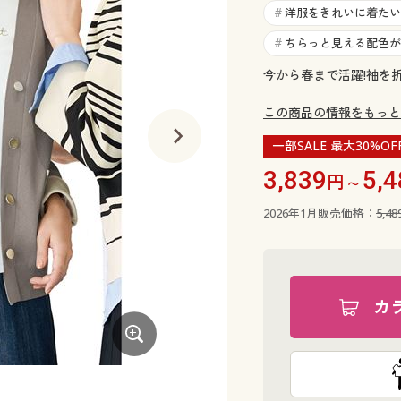
洋服をきれいに着たい
#
ちらっと見える配色が
#
今から春まで活躍!袖を
この商品の情報をもっと
一部SALE 最大30%OF
3,839
5,4
円～
2026年1月販売価格：
5,4
カ
ネイビー