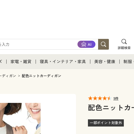
詳細検索
ズ
家電・雑貨
寝具・インテリア・家具
美容・健康
制服
て
ズ通販すべて
家電・雑貨すべて
寝具・インテリア・家具通販すべて
美容・健康通販すべ
制服
ーディガン
配色ニットカーディガン
ズファッション
家電
家具・収納
美容・健康・サプリ
制服
9件
ズ下着
キッチン・雑貨・日用品
寝具・ベッド
ジュ
配色ニットカ
着
カーテン・ラグ・ファブリック
一部ポイント対象外