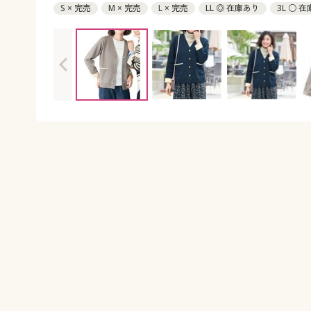
S × 完売
M × 完売
L × 完売
LL ◎ 在庫あり
3L ○ 