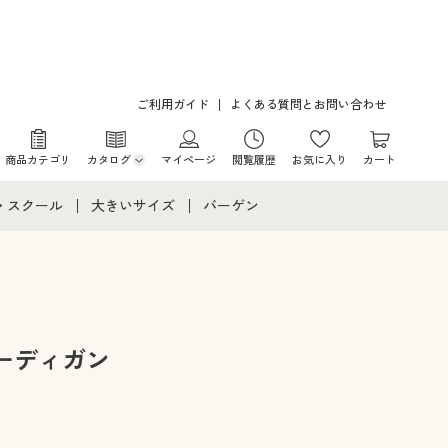
ご利用ガイド
よくある質問とお問い合わせ
商品カテゴリ
カタログ
マイページ
閲覧履歴
お気に入り
カート
カタログ・チラシからのご注文
・スクール
大きいサイズ
バーゲン
デジタルカタログ
て
・スクールすべて
大きいサイズ通販すべて
バーゲンセール
カタログ無料プレゼント
メント
・学生服
大きいサイズ レディース服
シークレットセール
ニア・ティーンズ下着
大きいサイズ レディース下着
ーディガン
大きいサイズ メンズ