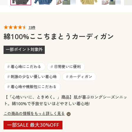
カタログ無料プレゼント
マイページ
会員メニュー
閲覧履歴
19件
マイページ
綿100%ここちまとうカーディガン
お気に入り
閲覧履歴
一部ポイント対象外
サポート
お気に入り
着心地にこだわる
日常使いに便利
#
#
ご利用ガイド
サポート
刺激の少ない優しい着心地
カーディガン
#
#
着心地や機能性にこだわる
#
よくある質問とお問い合わせ
ご利用ガイド
【「心地いいに、ときめく。」商品】肌が喜ぶロングシーズンニッ
ト。綿100%で手放せないほどやさしい着心地!
よくある質問とお問い合わせ
この商品の情報をもっと詳しく見る
一部SALE 最大30%OFF