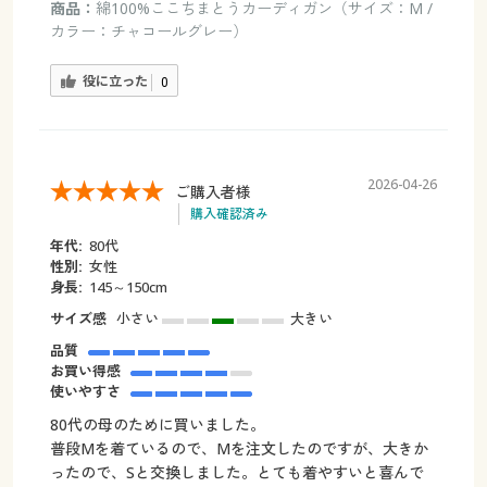
商品：
綿100%ここちまとうカーディガン（サイズ：M /
カラー：チャコールグレー）
役に立った
0
2026-04-26
ご購入者様
購入確認済み
年代:
80代
性別:
女性
身長:
145～150cm
サイズ感
小さい
大きい
品質
お買い得感
使いやすさ
80代の母のために買いました。
普段Mを着ているので、Mを注文したのですが、大きか
ったので、Sと交換しました。とても着やすいと喜んで