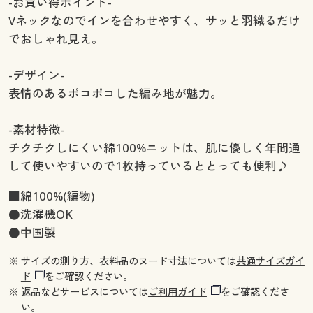
-お買い得ポイント-
Vネックなのでインを合わせやすく、サッと羽織るだけ
でおしゃれ見え。
-デザイン-
表情のあるポコポコした編み地が魅力。
-素材特徴-
チクチクしにくい綿100%ニットは、肌に優しく年間通
して使いやすいので1枚持っているととっても便利♪
■綿100%(編物)
●洗濯機OK
●中国製
※ サイズの測り方、衣料品のヌード寸法については
共通サイズガイ
ド
をご確認ください。
※ 返品などサービスについては
ご利用ガイド
をご確認くださ
い。