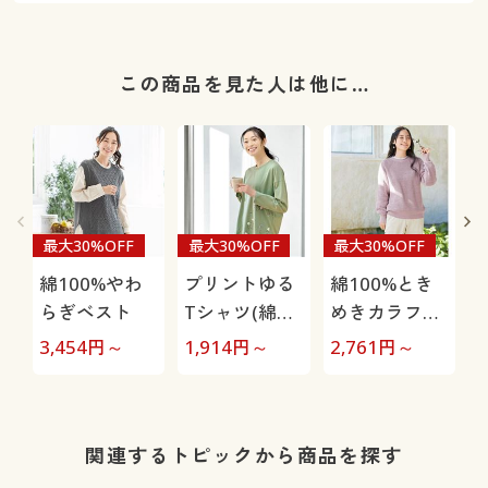
この商品を見た人は他に…
最大30%OFF
最大30%OFF
最大30%OFF
綿100%やわ
プリントゆる
綿100%とき
らぎベスト
Tシャツ(綿
めきカラフル
100%)
ニット
3,454
円～
1,914
円～
2,761
円～
3
関連するトピックから商品を探す