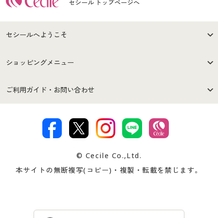
セシール トップページへ
セシールへようこそ
はじめての方へ
ご利用環境について
ショッピングメニュー
セシールご利用規約
プライバシーポリシー
商品カテゴリ
バーゲンセール
ご利用ガイド・お問い合わせ
特定商取引法に基づく表示
古物営業法に基づく表示
カタログ・チラシからのご注
デジタルカタログ
ご注文は
お届けは
文
著作権・商標について
会社案内
交換・返品は
お支払は
カタログ無料プレゼント
特集一覧
© Cecile Co.,Ltd.
会員登録・お客様情報変更に
お客様番号・パスワードをお
本サイトの無断複写(コピー)・複製・転載を禁じます。
プレゼント＆キャンペーン
サイトマップ
ついて
忘れの場合
サイズガイド
よくある質問とお問い合わせ