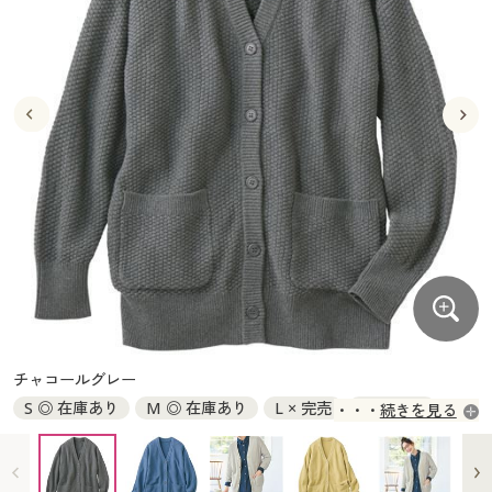
大きいサイズ
制服・スクールすべて
美容・健康・サプリメント
寝具・ベッド
制服・スクール
美容・健康通販すべて
家具・収納
キッチン・雑貨・日用品
バーゲン
大きいサイズ通販すべて
制服・学生服
カーテン・ラグ・ファブリック
大きいサイズ
制服・スクールすべて
美容・健康・サプリメント
寝具・ベッド
詳細検索
バーゲンセール
大きいサイズ レディース服
ジュニア・ティーンズ下着
バーゲン
大きいサイズ通販すべて
制服・学生服
カーテン・ラグ・ファブリック
商品カテゴリ一覧
シークレットセール
大きいサイズ レディース下着
詳細検索
バーゲンセール
大きいサイズ レディース服
ジュニア・ティーンズ下着
カタログ
大きいサイズ メンズ
商品カテゴリ一覧
シークレットセール
大きいサイズ レディース下着
カタログ・チラシからのご注文
カタログ
大きいサイズ 事務・制服
大きいサイズ メンズ
デジタルカタログ
カタログ・チラシからのご注文
チャコールグレー
大きいサイズ 事務・制服
S ◎ 在庫あり
M ◎ 在庫あり
L × 完売
LL × 完売
続きを見る
カタログ無料プレゼント
デジタルカタログ
3L × 完売
会員メニュー