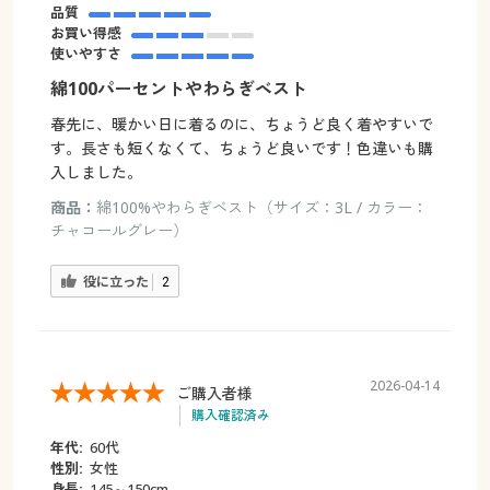
品質
お買い得感
使いやすさ
綿100パーセントやわらぎベスト
春先に、暖かい日に着るのに、ちょうど良く着やすいで
す。長さも短くなくて、ちょうど良いです！色違いも購
入しました。
商品：
綿100%やわらぎベスト（サイズ：3L / カラー：
チャコールグレー）
役に立った
2
2026-04-14
ご購入者様
購入確認済み
年代:
60代
性別:
女性
身長:
145～150cm