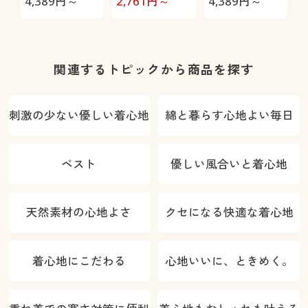
4,389
円～
2,761
円～
4,389
円～
3
ニットジーン
コストレッ
ズ)(全方向ス
チ・微光沢)
トレッチ・や
わらか・選べ
関連するトピックから商品を探す
る4レング
ス・洗濯機
刺激の少ない優しい着心地
綿と暮らす心地よい毎日
OK・1年中は
ける)
ベスト
優しい風合いと着心地
天然素材の心地よさ
クセになる快適な着心地
着心地にこだわる
心地いいに、ときめく。