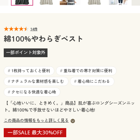
カタログ無料プレゼント
マイページ
会員メニュー
閲覧履歴
14件
マイページ
綿100%やわらぎベスト
お気に入り
閲覧履歴
一部ポイント対象外
サポート
お気に入り
1枚持っておくと便利
重ね着での寒さ対策に便利
#
#
ご利用ガイド
サポート
ナチュラルな素材感を楽しむ
着心地にこだわる
#
#
クセになる快適な着心地
#
よくある質問とお問い合わせ
ご利用ガイド
【「心地いいに、ときめく。」商品】肌が喜ぶロングシーズンニッ
ト。綿100%で手放せないほどやさしい着心地!
よくある質問とお問い合わせ
この商品の情報をもっと詳しく見る
一部SALE 最大30%OFF