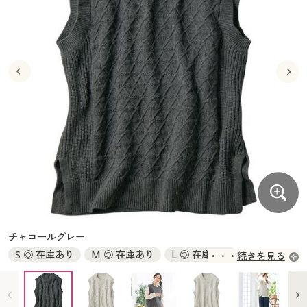
大きいサイズ
制服・スクールすべて
美容・健康・サプリメント
寝具・ベッド
制服・スクール
美容・健康通販すべて
家具・収納
キッチン・雑貨・日用品
バーゲン
大きいサイズ通販すべて
制服・学生服
カーテン・ラグ・ファブリック
大きいサイズ
制服・スクールすべて
美容・健康・サプリメント
寝具・ベッド
詳細検索
バーゲンセール
大きいサイズ レディース服
ジュニア・ティーンズ下着
バーゲン
大きいサイズ通販すべて
制服・学生服
カーテン・ラグ・ファブリック
商品カテゴリ一覧
シークレットセール
大きいサイズ レディース下着
詳細検索
バーゲンセール
大きいサイズ レディース服
ジュニア・ティーンズ下着
カタログ
大きいサイズ メンズ
商品カテゴリ一覧
シークレットセール
大きいサイズ レディース下着
カタログ・チラシからのご注文
カタログ
大きいサイズ 事務・制服
大きいサイズ メンズ
デジタルカタログ
カタログ・チラシからのご注文
チャコールグレー
大きいサイズ 事務・制服
S ◎ 在庫あり
M ◎ 在庫あり
L ◎ 在庫あり
続きを見る
カタログ無料プレゼント
デジタルカタログ
LL ○ 在庫わずか
3L × 完売
会員メニュー