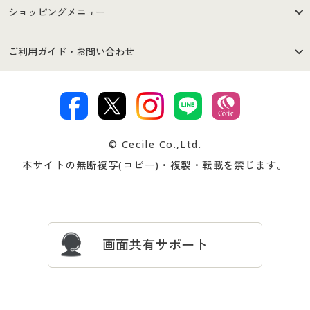
はじめての方へ
ご利用環境について
ショッピングメニュー
セシールご利用規約
プライバシーポリシー
商品カテゴリ
バーゲンセール
ご利用ガイド・お問い合わせ
特定商取引法に基づく表示
古物営業法に基づく表示
カタログ・チラシからのご注
デジタルカタログ
ご注文は
お届けは
文
著作権・商標について
会社案内
交換・返品は
お支払は
カタログ無料プレゼント
特集一覧
© Cecile Co.,Ltd.
会員登録・お客様情報変更に
お客様番号・パスワードをお
本サイトの無断複写(コピー)・複製・転載を禁じます。
プレゼント＆キャンペーン
サイトマップ
ついて
忘れの場合
サイズガイド
よくある質問とお問い合わせ
画面共有サポート