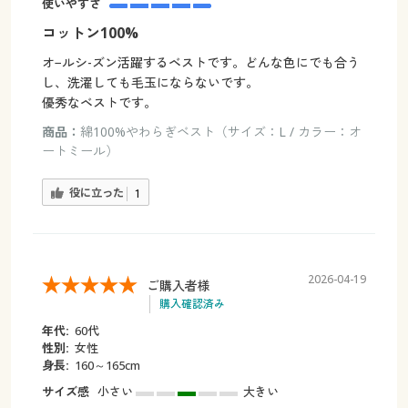
使いやすさ
コットン100%
オ−ルシ-ズン活躍するベストです。どんな色にでも合う
し、洗濯しても毛玉にならないです。
優秀なベストです。
商品：
綿100%やわらぎベスト（サイズ：L / カラー：オ
ートミール）
役に立った
1
2026-04-19
ご購入者様
購入確認済み
年代:
60代
性別:
女性
身長:
160～165cm
サイズ感
小さい
大きい