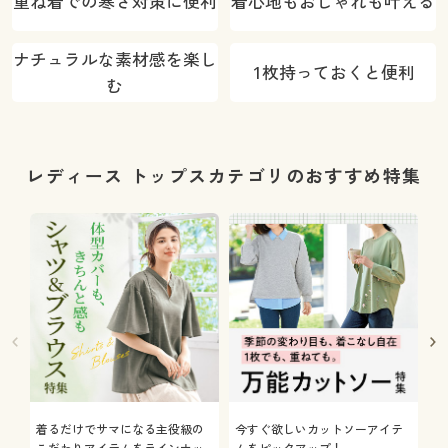
重ね着での寒さ対策に便利
着心地もおしゃれも叶える
ナチュラルな素材感を楽し
1枚持っておくと便利
む
レディース トップスカテゴリのおすすめ特集
着るだけでサマになる主役級の
今すぐ欲しいカットソーアイテ
着