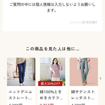
ご質問の中には個人情報は入力しないようお願いし
ます。
この商品を見た人は他に…
最大30%OFF
ニットデニム
綿100%とき
綿サテンスト
ストレートパ
めきカラフル
レッチストレ
ンツ(スマート
ニット
ートパンツ(ヨ